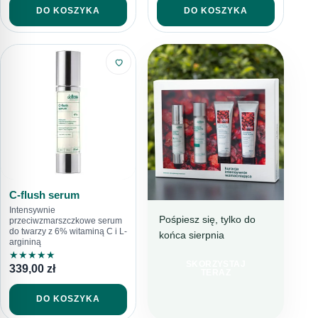
DO KOSZYKA
DO KOSZYKA
C-flush serum
Intensywnie
Pośpiesz się, tylko do
przeciwzmarszczkowe serum
do twarzy z 6% witaminą C i L-
końca sierpnia
BESTSELLEROWA
argininą
KURACJA
★
★
★
★
★
SKORZYSTAJ
TERAZ 199 ZŁ
339,00
zł
TERAZ
TANIEJ
DO KOSZYKA