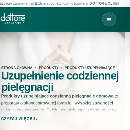
o zamówienia!
Zbieraj punkty lojalnościowe w
DOTTORE CLUB
!
Darmo
STRONA GŁÓWNA
PRODUKTY
PRODUKTY UZUPEŁNIAJĄCE
Uzupełnienie codziennej
pielęgnacji
Produkty uzupełniające codzienną pielęgnację domową
to
preparaty o skoncentrowanej formule i wysokiej zawartości
składników aktywnych. Dzięki nim pielęgnacja skóry staje się
łatwiejsza i efektywniejsza. Włączenie ich jest jednym z
⌄
CZYTAJ WIĘCEJ
najskuteczniejszym sposobów nawilżania, odżywiania i