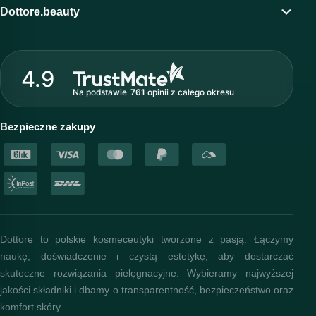
Program lojalnościowy
Dottore.beauty
Wirtualny kosmetolog
O marce Dottore
Strefa profesjonalisty
4.9
Nasz zespół
Na podstawie
761
opinii
z całego okresu
Akademia i szkolenia
Baza wiedzy
Bezpieczne zakupy
Dottore to polskie kosmeceutyki tworzone z pasją. Łączymy
naukę, doświadczenie i czystą estetykę, aby dostarczać
skuteczne rozwiązania pielęgnacyjne. Wybieramy najwyższej
jakości składniki i dbamy o transparentność, bezpieczeństwo oraz
komfort skóry.