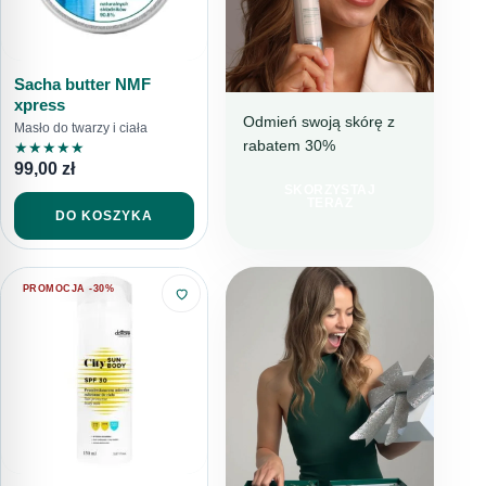
Sacha butter NMF
xpress
Odmień swoją skórę z
Masło do twarzy i ciała
rabatem 30%
★
★
★
★
★
NAWILŻENIE I
99,00
zł
REDUKCJA
NIEDOSKONAŁOŚCI
SKORZYSTAJ
TERAZ
IDEALNY
DO KOSZYKA
WYBÓR NA
LATO
PROMOCJA -30%