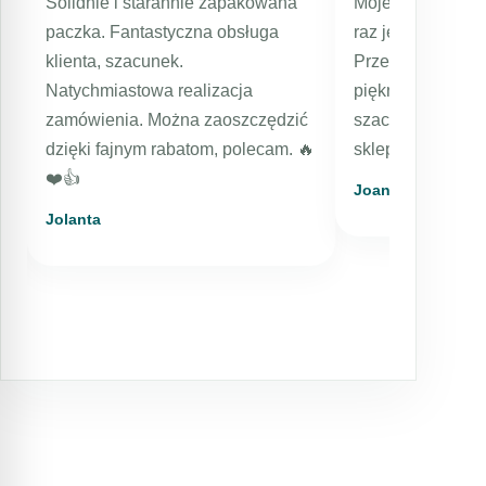
Solidnie i starannie zapakowana
Moje kolejne zam
paczka. Fantastyczna obsługa
raz jestem bard
klienta, szacunek.
Przesyłka expres
Natychmiastowa realizacja
pięknie zapakowa
zamówienia. Można zaoszczędzić
szacunkiem dla k
dzięki fajnym rabatom, polecam. 🔥
sklep, kosmetyki
❤️👍️
Joanna
Jolanta