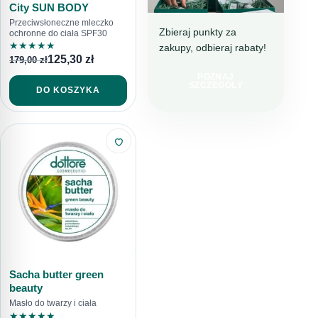
City SUN BODY
Przeciwsłoneczne mleczko
Zbieraj punkty za
ochronne do ciała SPF30
★
★
★
★
★
zakupy, odbieraj rabaty!
DOTTORE CLUB
125,30
zł
179,00
zł
DOŁĄCZ I
POZNAJ
KUPUJ TANIEJ!
SZCZEGÓŁY
DO KOSZYKA
Sacha butter green
beauty
Masło do twarzy i ciała
★
★
★
★
★