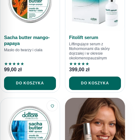
Sacha butter mango-
Fitolift serum
papaya
Liftingujące serum z
fitohormonami dla skóry
Masło do twarzy i ciała
dojrzałej i w okresie
okołomenopauzalnym
★
★
★
★
★
★
★
★
★
★
99,00
zł
399,00
zł
DO KOSZYKA
DO KOSZYKA