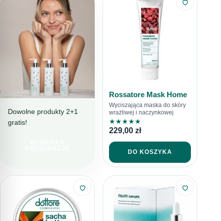
Rossatore Mask Home
Wyciszająca maska do skóry
Dowolne produkty 2+1
wrażliwej i naczynkowej
★
★
★
★
★
gratis!
PIELĘGNACJA
229,00
zł
PEŁNA TROSKI
WYBIERAM
LINIA
PIELĘGNACJE
DO KOSZYKA
SENSITORE