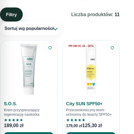
regeneracji każdego rodzaju cery.
Filtry
Liczba produktów:
11
Sortuj wg popularności
PROMOCJA -30%
S.O.S.
City SUN SPF50+
Krem przyspieszający
Przeciwsłoneczny krem
regenerację naskórka
ochronny do twarzy SPF50+
★
★
★
★
★
★
★
★
★
★
189,00
zł
125,30
zł
179,00
zł