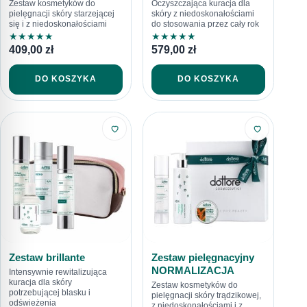
Zestaw kosmetyków do
Oczyszczająca kuracja dla
pielęgnacji skóry starzejącej
skóry z niedoskonałościami
się i z niedoskonałościami
do stosowania przez cały rok
★
★
★
★
★
★
★
★
★
★
409,00
zł
579,00
zł
DO KOSZYKA
DO KOSZYKA
Zestaw brillante
Zestaw pielęgnacyjny
NORMALIZACJA
Intensywnie rewitalizująca
kuracja dla skóry
Zestaw kosmetyków do
potrzebującej blasku i
pielęgnacji skóry trądzikowej,
odświeżenia
z niedoskonałościami i z