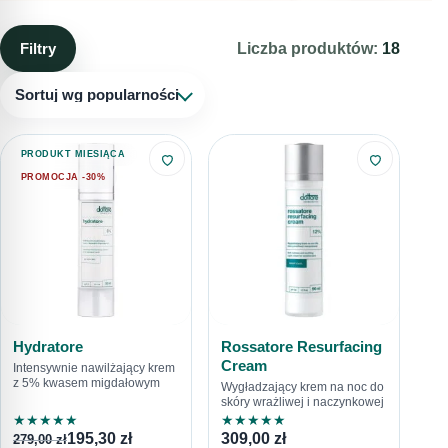
niezbędne – chroni skórę przed działaniem szkodliwych
czynników. Jednak nadmiar sebum to niekorzystne zjawisko.
Filtry
Liczba produktów:
18
Sprawia, że na skórze uwidoczniają się
rozszerzone pory
. W
efekcie nadprodukcji sebum i niewłaściwego oczyszczania
Sortuj wg popularności
skóry w porach powstają zaskórniki, grudki i zmiany zapalne.
Zobacz, jak sobie z nimi radzić za pomocą skutecznych
PRODUKT MIESIĄCA
kosmetyków na rozszerzone pory.
PROMOCJA -30%
Hydratore
Rossatore Resurfacing
Cream
Intensywnie nawilżający krem
z 5% kwasem migdałowym
Wygładzający krem na noc do
skóry wrażliwej i naczynkowej
★
★
★
★
★
★
★
★
★
★
195,30
zł
309,00
zł
279,00
zł