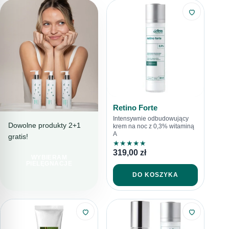
Retino Forte
Intensywnie odbudowujący
Dowolne produkty 2+1
krem na noc z 0,3% witaminą
A
gratis!
PIELĘGNACJA
★
★
★
★
★
PEŁNA TROSKI
319,00
zł
WYBIERAM
LINIA
PIELĘGNACJE
SENSITORE
DO KOSZYKA