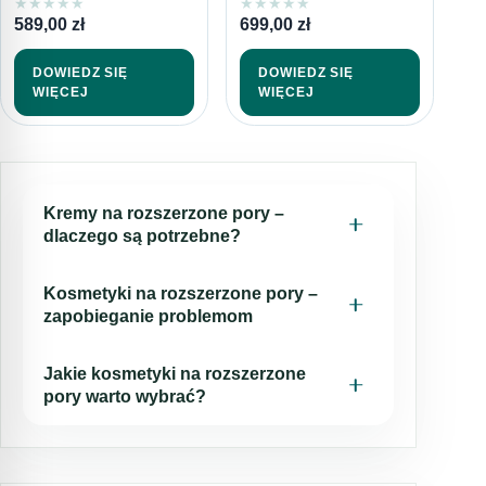
★
★
★
★
★
★
★
★
★
★
589,00
zł
699,00
zł
DOWIEDZ SIĘ
DOWIEDZ SIĘ
WIĘCEJ
WIĘCEJ
Kremy na rozszerzone pory –
dlaczego są potrzebne?
Rozszerzone pory mogą mieć różne
Kosmetyki na rozszerzone pory –
przyczyny. To między innymi:
zapobieganie problemom
nieodpowiednia pielęgnacja skóry,
Na skórze gromadzą się zanieczyszczenia,
Jakie kosmetyki na rozszerzone
niedokładne oczyszczanie twarzy,
martwe komórki naskórka i nadmiar sebum.
pory warto wybrać?
nadprodukcja sebum,
Niedokładnie usuwana mieszanka
zaburzenia hormonalne,
Aby
zwęzić pory i zredukować zaskórniki
,
zanieczyszczeń zalega w rozszerzonych
przebieg trądziku,
należy używać skutecznych
produktów
porach i je zatyka. Stanowi także pożywkę dla