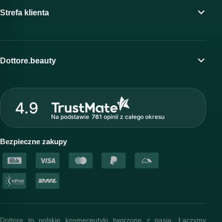
Strefa klienta
Moje konto
Program lojalnościowy
Dottore.beauty
Wirtualny kosmetolog
O marce Dottore
Strefa profesjonalisty
4.9
Nasz zespół
Na podstawie
761
opinii
z całego okresu
Akademia i szkolenia
Baza wiedzy
Bezpieczne zakupy
Dottore to polskie kosmeceutyki tworzone z pasją. Łączymy