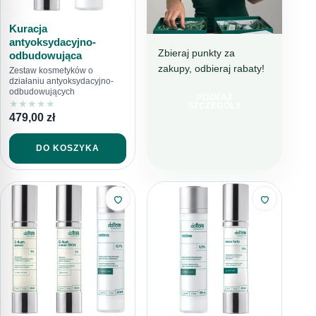
Kuracja
antyoksydacyjno-
Zbieraj punkty za
odbudowująca
zakupy, odbieraj rabaty!
DOTTORE CLUB
Zestaw kosmetyków o
działaniu antyoksydacyjno-
DOŁĄCZ I
odbudowujących
POZNAJ
KUPUJ TANIEJ!
★
★
★
★
★
SZCZEGÓŁY
479,00
zł
DO KOSZYKA