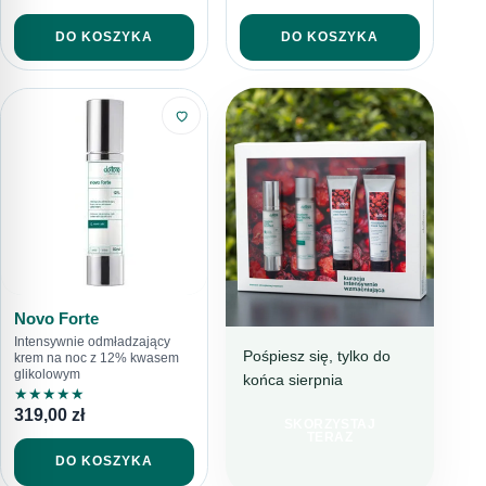
DO KOSZYKA
DO KOSZYKA
Novo Forte
Intensywnie odmładzający
Pośpiesz się, tylko do
krem na noc z 12% kwasem
glikolowym
końca sierpnia
BESTSELLEROWA
★
★
★
★
★
KURACJA
319,00
zł
SKORZYSTAJ
TERAZ 199 ZŁ
TERAZ
TANIEJ
DO KOSZYKA