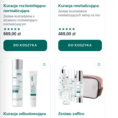
Kuracja rozświetlająco-
Kuracja rewitalizująca
normalizująca
Zestaw kosmetyków
rewitalizujących skórę na noc
Zestaw kosmetyków o
działaniu rozświelająco-
normalizującym
★
★
★
★
★
★
★
★
★
★
669,00
zł
469,00
zł
DO KOSZYKA
DO KOSZYKA
Kuracja odbudowująca
Zestaw zaffiro