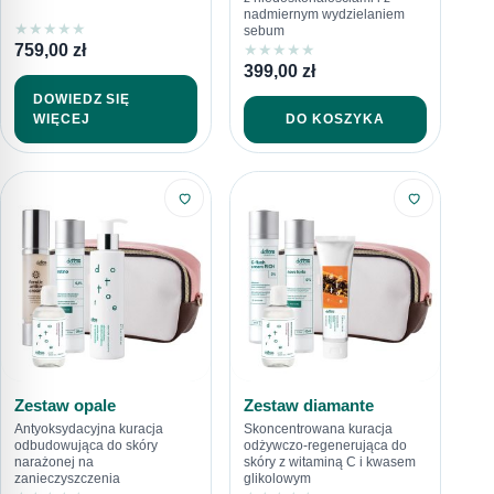
nadmiernym wydzielaniem
★
★
★
★
★
sebum
759,00
zł
★
★
★
★
★
399,00
zł
DOWIEDZ SIĘ
DO KOSZYKA
WIĘCEJ
Zestaw opale
Zestaw diamante
Antyoksydacyjna kuracja
Skoncentrowana kuracja
odbudowująca do skóry
odżywczo-regenerująca do
narażonej na
skóry z witaminą C i kwasem
zanieczyszczenia
glikolowym