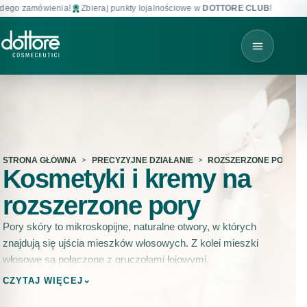
amówienia!
Zbieraj punkty lojalnościowe w
DOTTORE CLUB
!
Darmowa 
STRONA GŁÓWNA
PRECYZYJNE DZIAŁANIE
ROZSZERZONE PORY
Kosmetyki i kremy na
rozszerzone pory
Pory skóry to mikroskopijne, naturalne otwory, w których
znajdują się ujścia mieszków włosowych. Z kolei mieszki
włosowe są połączone z gruczołami łojowymi,
wytwarzającymi
sebum
.
⌄
CZYTAJ WIĘCEJ
Sebum, czyli mieszanina substancji lipidowych, jest nam