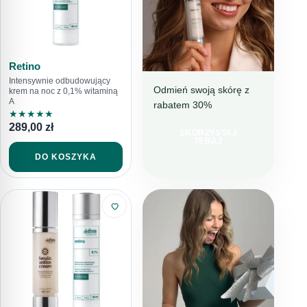
Retino
Intensywnie odbudowujący
Odmień swoją skórę z
krem na noc z 0,1% witaminą
A
rabatem 30%
NAWILŻENIE I
★
★
★
★
★
REDUKCJA
289,00
zł
NIEDOSKONAŁOŚCI
SKORZYSTAJ
TERAZ
IDEALNY
DO KOSZYKA
WYBÓR NA
LATO