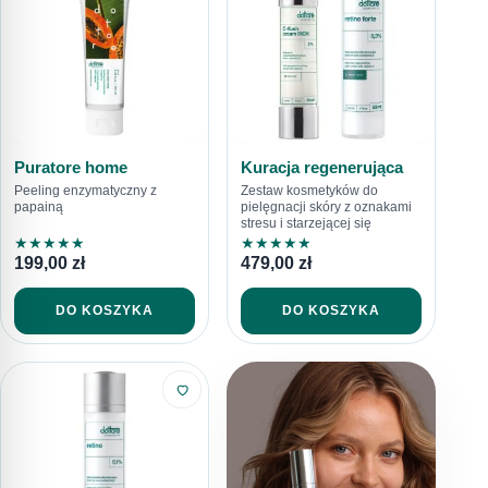
Puratore home
Kuracja regenerująca
Peeling enzymatyczny z
Zestaw kosmetyków do
papainą
pielęgnacji skóry z oznakami
stresu i starzejącej się
★
★
★
★
★
★
★
★
★
★
199,00
zł
479,00
zł
DO KOSZYKA
DO KOSZYKA