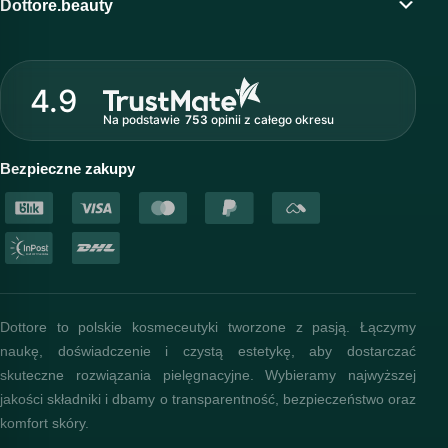
Dottore.beauty
Wirtualny kosmetolog
O marce Dottore
Strefa profesjonalisty
4.9
Nasz zespół
Na podstawie
753
opinii
z całego okresu
Akademia i szkolenia
Baza wiedzy
Bezpieczne zakupy
Dottore to polskie kosmeceutyki tworzone z pasją. Łączymy
naukę, doświadczenie i czystą estetykę, aby dostarczać
skuteczne rozwiązania pielęgnacyjne. Wybieramy najwyższej
jakości składniki i dbamy o transparentność, bezpieczeństwo oraz
komfort skóry.