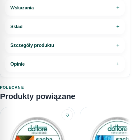
dedykowanych dokumentach sklepu.
Telefon
Wskazania
Dostawa do punktu DHL POP
20,00 zł
Zwroty i reklamacje
Regulamin sklepu
InPost Kurier (za pobraniem)
25,00 zł
Skład
Wiadomość
Kurier DHL (za pobraniem)
25,00 zł
Szczegóły produktu
Dostawa do punktu DHL POP (za
Opinie
25,00 zł
pobraniem)
Wyrażam zgodę na przetwarzanie moich danych
osobowych w celu obsługi mojego zapytania.
Sprawdź pełne informacje o dostawie
POLECANE
Zapoznałem/am się z
Polityką prywatności
.
Produkty powiązane
WYŚLIJ PYTANIE
616792520
sklep@dottore.beauty