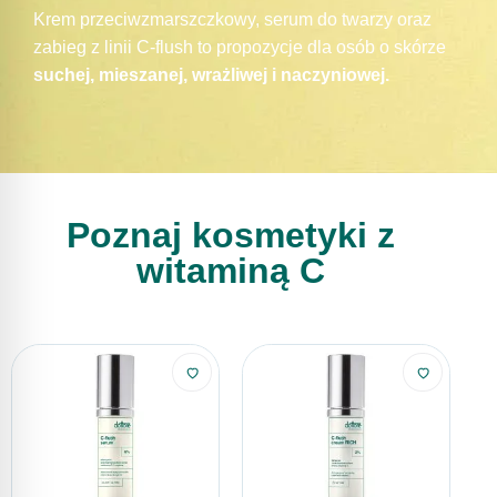
Krem przeciwzmarszczkowy, serum do twarzy oraz
zabieg z linii C-flush to propozycje dla osób o skórze
suchej, mieszanej, wrażliwej i naczyniowej.
Poznaj kosmetyki z
witaminą C