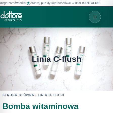
zamówienia!
Zbieraj punkty lojalnościowe w
DOTTORE CLUB
!
Darmowa
Linia C-flush
STRONA GŁÓWNA
/ LINIA C-FLUSH
Bomba witaminowa