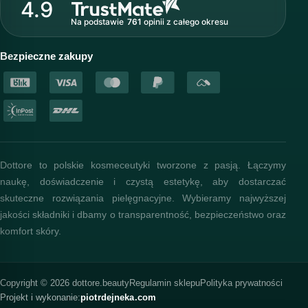
4.9
Nasz zespół
Na podstawie
761
opinii
z całego okresu
Akademia i szkolenia
Baza wiedzy
Bezpieczne zakupy
Dottore to polskie kosmeceutyki tworzone z pasją. Łączymy
naukę, doświadczenie i czystą estetykę, aby dostarczać
skuteczne rozwiązania pielęgnacyjne. Wybieramy najwyższej
jakości składniki i dbamy o transparentność, bezpieczeństwo oraz
komfort skóry.
Copyright © 2026 dottore.beauty
Regulamin sklepu
Polityka prywatności
Projekt i wykonanie:
piotrdejneka.com