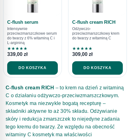
C-flush serum
C-flush cream RICH
Intensywnie
Odżywczo-
przeciwzmarszczkowe serum
przeciwzmarszczkowy krem
do twarzy z 6% witaminą C i
do twarzy z witaminą C
L-argininą
★
★
★
★
★
★
★
★
★
★
339,00
zł
309,00
zł
DO KOSZYKA
DO KOSZYKA
C-flush cream RICH
– to krem na dzień z witaminą
C o działaniu odżywczo-przeciwzmarszczkowym.
Kosmetyk ma niezwykle bogatą recepturę –
składniki aktywne to aż 30% składu. Odżywianie
skóry i redukcja zmarszczek to niejedyne zadania
tego kremu do twarzy. Ze względu na obecność
witaminy C kosmetyk ma właściwości