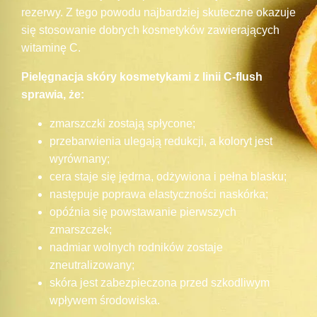
rezerwy. Z tego powodu najbardziej skuteczne okazuje
się stosowanie dobrych kosmetyków zawierających
witaminę C.
Pielęgnacja skóry kosmetykami z linii C-flush
sprawia, że:
zmarszczki zostają spłycone;
przebarwienia ulegają redukcji, a koloryt jest
wyrównany;
cera staje się jędrna, odżywiona i pełna blasku;
następuje poprawa elastyczności naskórka;
opóźnia się powstawanie pierwszych
zmarszczek;
nadmiar wolnych rodników zostaje
zneutralizowany;
skóra jest zabezpieczona przed szkodliwym
wpływem środowiska.