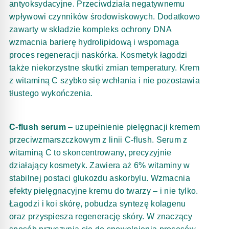
antyoksydacyjne. Przeciwdziała negatywnemu
wpływowi czynników środowiskowych. Dodatkowo
zawarty w składzie kompleks ochrony DNA
wzmacnia barierę hydrolipidową i wspomaga
proces regeneracji naskórka. Kosmetyk łagodzi
także niekorzystne skutki zmian temperatury. Krem
z witaminą C szybko się wchłania i nie pozostawia
tłustego wykończenia.
C-flush serum
– uzupełnienie pielęgnacji kremem
przeciwzmarszczkowym z linii C-flush. Serum z
witaminą C to skoncentrowany, precyzyjnie
działający kosmetyk. Zawiera aż 6%
witaminy w
stabilnej postaci glukozdu askorbylu. Wzmacnia
efekty pielęgnacyjne kremu do
twarzy – i nie tylko.
Łagodzi i koi skórę, pobudza syntezę kolagenu
oraz przyspiesza
regenerację skóry. W znaczący