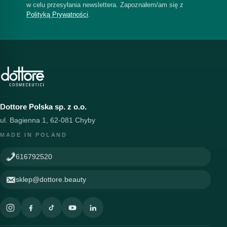
w celu przesyłania newslettera. Zapoznałem/am się z
Polityką Prywatności
.
Dottore Polska sp. z o.o.
ul. Bagienna 1, 62-081 Chyby
MADE IN POLAND
616792520
sklep@dottore.beauty