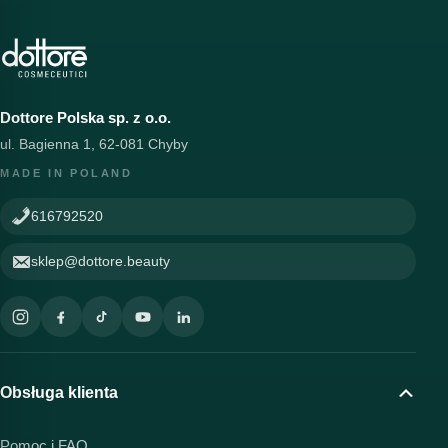
Dottore Polska sp. z o.o.
ul. Bagienna 1, 62-081 Chyby
MADE IN POLAND
616792520
sklep@dottore.beauty
Obsługa klienta
Pomoc i FAQ