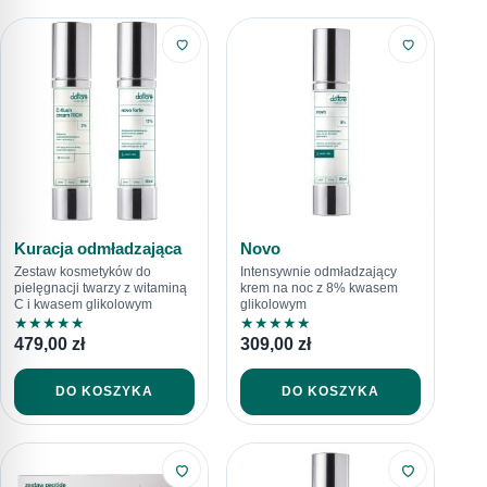
Kuracja odmładzająca
Novo
Zestaw kosmetyków do
Intensywnie odmładzający
pielęgnacji twarzy z witaminą
krem na noc z 8% kwasem
C i kwasem glikolowym
glikolowym
★
★
★
★
★
★
★
★
★
★
479,00
zł
309,00
zł
DO KOSZYKA
DO KOSZYKA