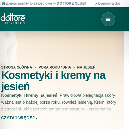
 punkty lojalnościowe w
DOTTORE CLUB
!
Darmowa dostawa od 199 zł i
STRONA GŁÓWNA
PORA ROKU / DNIA
NA JESIEŃ
Kosmetyki i kremy na
jesień
Kosmetyki i kremy na jesień
. Prawidłowa pielęgnacja skóry
ważna jest o każdej porze roku, również jesienią. Krem, który
złagodzi skutki częstych zmian temperatury ‒ przegrzania
spowodowanego przebywaniem w ogrzewanych
⌄
CZYTAJ WIĘCEJ
pomieszczeniach oraz szybkiego schłodzenia, z jakim do