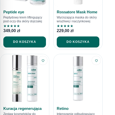
Peptide eye
Rossatore Mask Home
Peptydowy krem liftingujący
Wyciszająca maska do skóry
pod oczy dla skóry dojrzałej
wrażliwej i naczynkowej
★
★
★
★
★
★
★
★
★
★
349,00
zł
229,00
zł
DO KOSZYKA
DO KOSZYKA
Kuracja regenerująca
Retino
Zestaw kosmetyków do
Intensywnie odbudowujący