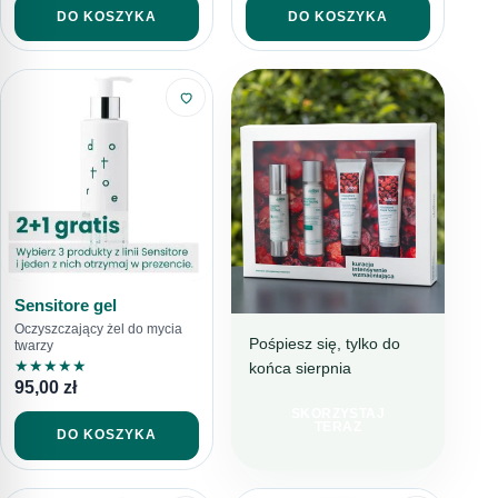
DO KOSZYKA
DO KOSZYKA
Sensitore gel
Oczyszczający żel do mycia
Pośpiesz się, tylko do
twarzy
★
★
★
★
★
końca sierpnia
BESTSELLEROWA
95,00
zł
KURACJA
SKORZYSTAJ
TERAZ 199 ZŁ
TERAZ
DO KOSZYKA
TANIEJ