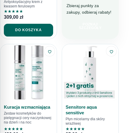
Antyoksydacyjny krem z
Zbieraj punkty za
kwasem ferulowym
★
★
★
★
★
zakupy, odbieraj rabaty!
DOTTORE CLUB
309,00
zł
DOŁĄCZ I
POZNAJ
KUPUJ TANIEJ!
SZCZEGÓŁY
DO KOSZYKA
Kuracja wzmacniająca
Sensitore aqua
sensitive
Zestaw kosmetyków do
pielęgnacji cery naczynkowej
Płyn micelarny dla skóry
na dzień i na noc
wrażliwej
★
★
★
★
★
★
★
★
★
★