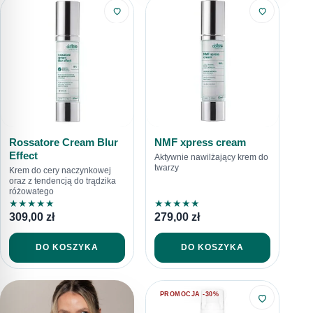
Rossatore Cream Blur
NMF xpress cream
Effect
Aktywnie nawilżający krem do
twarzy
Krem do cery naczynkowej
oraz z tendencją do trądzika
różowatego
★
★
★
★
★
★
★
★
★
★
309,00
zł
279,00
zł
DO KOSZYKA
DO KOSZYKA
PROMOCJA -30%