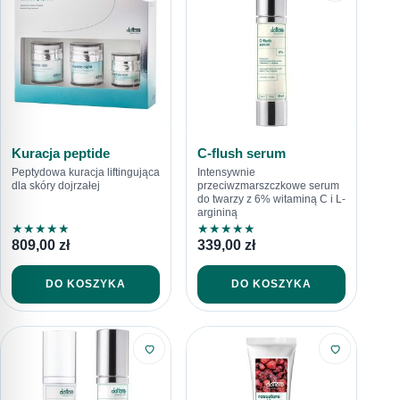
Kuracja peptide
C-flush serum
Peptydowa kuracja liftingująca
Intensywnie
dla skóry dojrzałej
przeciwzmarszczkowe serum
do twarzy z 6% witaminą C i L-
argininą
★
★
★
★
★
★
★
★
★
★
809,00
zł
339,00
zł
DO KOSZYKA
DO KOSZYKA