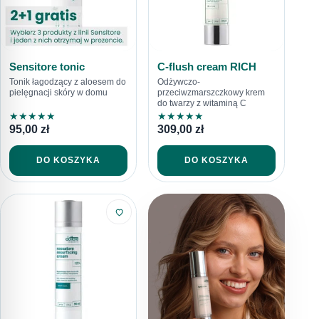
Sensitore tonic
C-flush cream RICH
Tonik łagodzący z aloesem do
Odżywczo-
pielęgnacji skóry w domu
przeciwzmarszczkowy krem
do twarzy z witaminą C
★
★
★
★
★
★
★
★
★
★
95,00
zł
309,00
zł
DO KOSZYKA
DO KOSZYKA