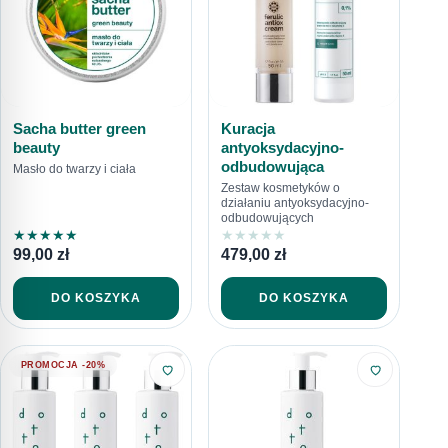
Sacha butter green
Kuracja
beauty
antyoksydacyjno-
odbudowująca
Masło do twarzy i ciała
Zestaw kosmetyków o
działaniu antyoksydacyjno-
odbudowujących
★
★
★
★
★
★
★
★
★
★
99,00
zł
479,00
zł
DO KOSZYKA
DO KOSZYKA
PROMOCJA -20%