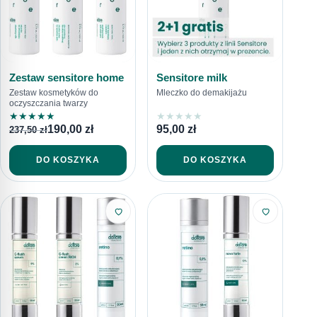
Zestaw sensitore home
Sensitore milk
Zestaw kosmetyków do
Mleczko do demakijażu
oczyszczania twarzy
★
★
★
★
★
★
★
★
★
★
190,00
zł
95,00
zł
237,50
zł
DO KOSZYKA
DO KOSZYKA