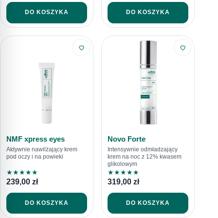
DO KOSZYKA
DO KOSZYKA
NMF xpress eyes
Novo Forte
Aktywnie nawilżający krem
Intensywnie odmładzający
pod oczy i na powieki
krem na noc z 12% kwasem
glikolowym
★
★
★
★
★
★
★
★
★
★
239,00
zł
319,00
zł
DO KOSZYKA
DO KOSZYKA