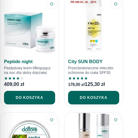
PROMOCJA -30%
Peptide night
City SUN BODY
Peptydowy krem liftingujący
Przeciwsłoneczne mleczko
na noc dla skóry dojrzałej
ochronne do ciała SPF30
★
★
★
★
★
★
★
★
★
★
409,00
zł
125,30
zł
179,00
zł
DO KOSZYKA
DO KOSZYKA