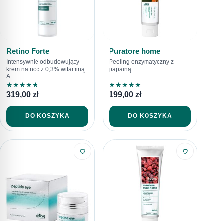
Retino Forte
Puratore home
Intensywnie odbudowujący
Peeling enzymatyczny z
krem na noc z 0,3% witaminą
papainą
A
★
★
★
★
★
★
★
★
★
★
319,00
zł
199,00
zł
DO KOSZYKA
DO KOSZYKA