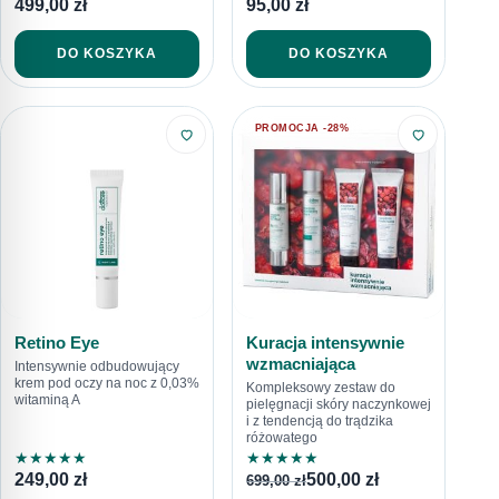
499,00
zł
95,00
zł
DO KOSZYKA
DO KOSZYKA
PROMOCJA -28%
Retino Eye
Kuracja intensywnie
wzmacniająca
Intensywnie odbudowujący
krem pod oczy na noc z 0,03%
Kompleksowy zestaw do
witaminą A
pielęgnacji skóry naczynkowej
i z tendencją do trądzika
różowatego
★
★
★
★
★
★
★
★
★
★
249,00
zł
500,00
zł
699,00
zł