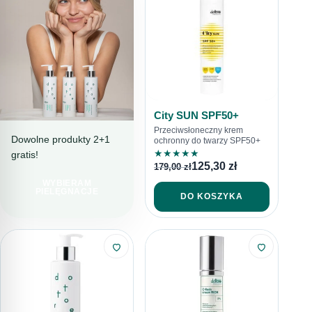
City SUN SPF50+
Przeciwsłoneczny krem
Dowolne produkty 2+1
ochronny do twarzy SPF50+
★
★
★
★
★
gratis!
PIELĘGNACJA
125,30
zł
179,00
zł
PEŁNA TROSKI
WYBIERAM
LINIA
PIELĘGNACJE
DO KOSZYKA
SENSITORE