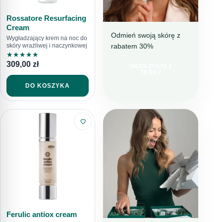
Rossatore Resurfacing
Cream
Odmień swoją skórę z
Wygładzający krem na noc do
rabatem 30%
skóry wrażliwej i naczynkowej
NAWILŻENIE I
★
★
★
★
★
REDUKCJA
309,00
zł
NIEDOSKONAŁOŚCI
SKORZYSTAJ
TERAZ
IDEALNY
DO KOSZYKA
WYBÓR NA
LATO
Ferulic antiox cream