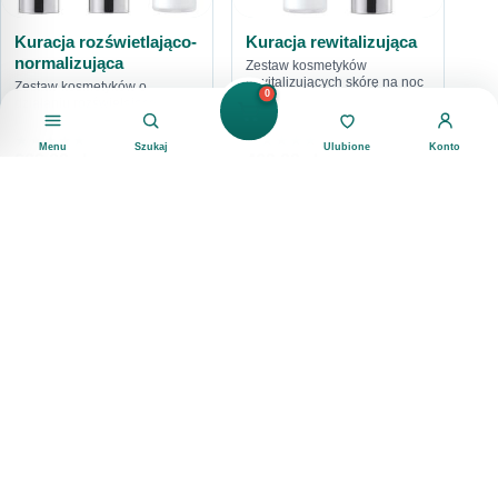
Kuracja rozświetlająco-
Kuracja rewitalizująca
normalizująca
Zestaw kosmetyków
rewitalizujących skórę na noc
Zestaw kosmetyków o
0
działaniu rozświelająco-
normalizującym
★
★
★
★
★
★
★
★
★
★
Menu
Szukaj
Ulubione
Konto
669,00
zł
469,00
zł
DO KOSZYKA
DO KOSZYKA
Filtry
RODZAJ
krem
40
maska
2
Kuracja odbudowująca
Kuracja intensywnie