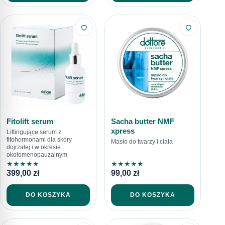
Fitolift serum
Sacha butter NMF
xpress
Liftingujące serum z
fitohormonami dla skóry
Masło do twarzy i ciała
dojrzałej i w okresie
okołomenopauzalnym
★
★
★
★
★
★
★
★
★
★
399,00
zł
99,00
zł
DO KOSZYKA
DO KOSZYKA