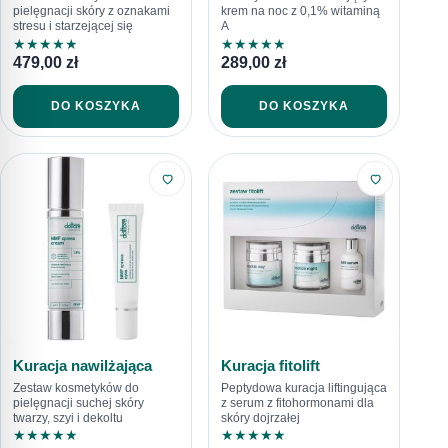
pielęgnacji skóry z oznakami
krem na noc z 0,1% witaminą
stresu i starzejącej się
A
★
★
★
★
★
★
★
★
★
★
479,00
zł
289,00
zł
DO KOSZYKA
DO KOSZYKA
Kuracja nawilżająca
Kuracja fitolift
Zestaw kosmetyków do
Peptydowa kuracja liftingująca
pielęgnacji suchej skóry
z serum z fitohormonami dla
twarzy, szyi i dekoltu
skóry dojrzałej
★
★
★
★
★
★
★
★
★
★