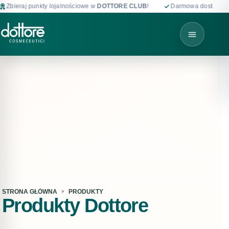
punkty lojalnościowe w
DOTTORE CLUB
!
Darmowa dostawa od 199 zł i p
STRONA GŁÓWNA
PRODUKTY
Produkty Dottore