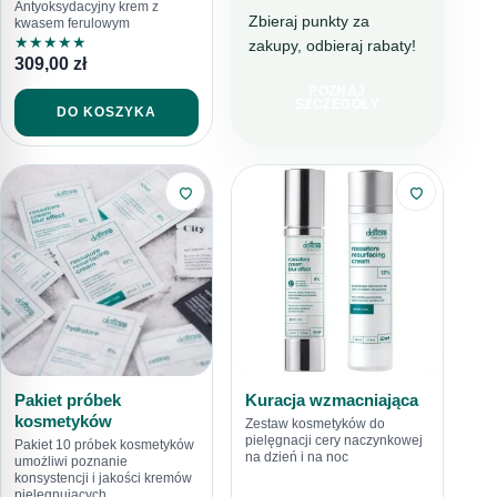
Antyoksydacyjny krem z
Zbieraj punkty za
kwasem ferulowym
★
★
★
★
★
zakupy, odbieraj rabaty!
DOTTORE CLUB
309,00
zł
DOŁĄCZ I
POZNAJ
KUPUJ TANIEJ!
SZCZEGÓŁY
DO KOSZYKA
Pakiet próbek
Kuracja wzmacniająca
kosmetyków
Zestaw kosmetyków do
pielęgnacji cery naczynkowej
Pakiet 10 próbek kosmetyków
na dzień i na noc
umożliwi poznanie
konsystencji i jakości kremów
pielęgnujących