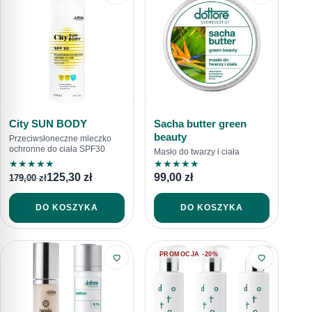
City SUN BODY
Sacha butter green
beauty
Przeciwsłoneczne mleczko
ochronne do ciała SPF30
Masło do twarzy i ciała
★
★
★
★
★
★
★
★
★
★
125,30
zł
99,00
zł
179,00
zł
DO KOSZYKA
DO KOSZYKA
PROMOCJA -20%