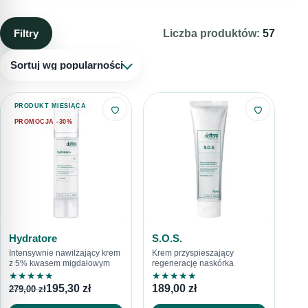
Filtry
Liczba produktów:
57
Sortuj wg popularności
PRODUKT MIESIĄCA
PROMOCJA -30%
Hydratore
S.O.S.
Intensywnie nawilżający krem
Krem przyspieszający
z 5% kwasem migdałowym
regenerację naskórka
★
★
★
★
★
★
★
★
★
★
195,30
zł
189,00
zł
279,00
zł