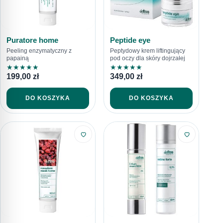
Puratore home
Peptide eye
Peeling enzymatyczny z
Peptydowy krem liftingujący
papainą
pod oczy dla skóry dojrzałej
★
★
★
★
★
★
★
★
★
★
199,00
zł
349,00
zł
DO KOSZYKA
DO KOSZYKA