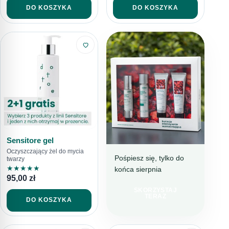
DO KOSZYKA
DO KOSZYKA
Sensitore gel
Oczyszczający żel do mycia
Pośpiesz się, tylko do
twarzy
★
★
★
★
★
końca sierpnia
BESTSELLEROWA
95,00
zł
KURACJA
SKORZYSTAJ
TERAZ 199 ZŁ
TERAZ
DO KOSZYKA
TANIEJ