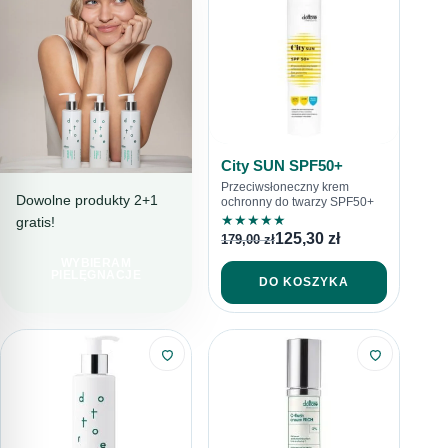
City SUN SPF50+
Przeciwsłoneczny krem
Dowolne produkty 2+1
ochronny do twarzy SPF50+
★
★
★
★
★
gratis!
PIELĘGNACJA
125,30
zł
179,00
zł
PEŁNA TROSKI
WYBIERAM
LINIA
PIELĘGNACJE
DO KOSZYKA
SENSITORE