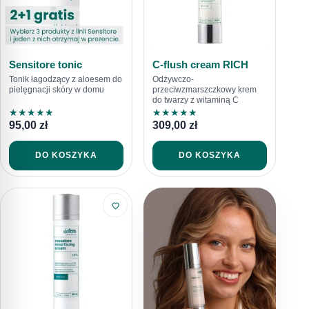
Sensitore tonic
C-flush cream RICH
Tonik łagodzący z aloesem do
Odżywczo-
pielęgnacji skóry w domu
przeciwzmarszczkowy krem
do twarzy z witaminą C
★
★
★
★
★
★
★
★
★
★
95,00
zł
309,00
zł
DO KOSZYKA
DO KOSZYKA