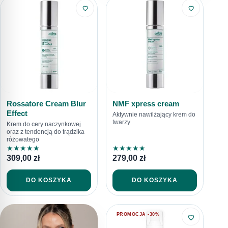
Rossatore Cream Blur
NMF xpress cream
Effect
Aktywnie nawilżający krem do
twarzy
Krem do cery naczynkowej
oraz z tendencją do trądzika
różowatego
★
★
★
★
★
★
★
★
★
★
309,00
zł
279,00
zł
DO KOSZYKA
DO KOSZYKA
PROMOCJA -30%