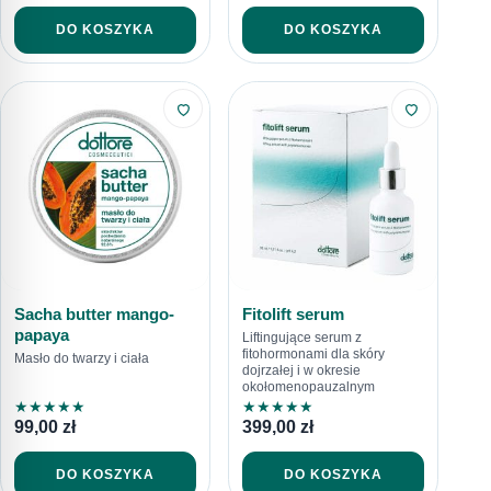
DO KOSZYKA
DO KOSZYKA
Sacha butter mango-
Fitolift serum
papaya
Liftingujące serum z
fitohormonami dla skóry
Masło do twarzy i ciała
dojrzałej i w okresie
okołomenopauzalnym
★
★
★
★
★
★
★
★
★
★
99,00
zł
399,00
zł
DO KOSZYKA
DO KOSZYKA