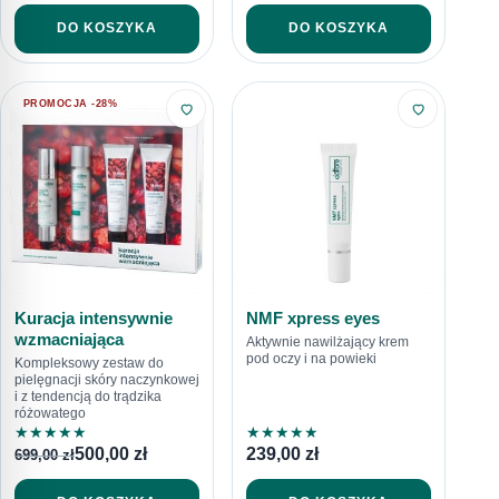
DO KOSZYKA
DO KOSZYKA
PROMOCJA -28%
Kuracja intensywnie
NMF xpress eyes
wzmacniająca
Aktywnie nawilżający krem
pod oczy i na powieki
Kompleksowy zestaw do
pielęgnacji skóry naczynkowej
i z tendencją do trądzika
różowatego
★
★
★
★
★
★
★
★
★
★
500,00
zł
239,00
zł
699,00
zł