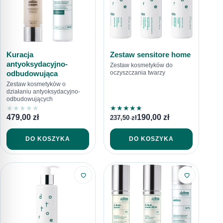
Kuracja
Zestaw sensitore home
antyoksydacyjno-
Zestaw kosmetyków do
odbudowująca
oczyszczania twarzy
Zestaw kosmetyków o
działaniu antyoksydacyjno-
odbudowujących
★
★
★
★
★
★
★
★
★
★
479,00
zł
190,00
zł
237,50
zł
DO KOSZYKA
DO KOSZYKA