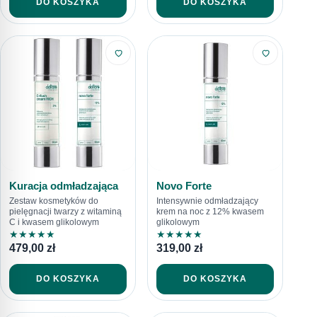
DO KOSZYKA
DO KOSZYKA
Kuracja odmładzająca
Novo Forte
Zestaw kosmetyków do
Intensywnie odmładzający
pielęgnacji twarzy z witaminą
krem na noc z 12% kwasem
C i kwasem glikolowym
glikolowym
★
★
★
★
★
★
★
★
★
★
479,00
zł
319,00
zł
DO KOSZYKA
DO KOSZYKA