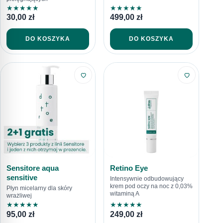
★
★
★
★
★
★
★
★
★
★
30,00
zł
499,00
zł
DO KOSZYKA
DO KOSZYKA
Sensitore aqua
Retino Eye
sensitive
Intensywnie odbudowujący
krem pod oczy na noc z 0,03%
Płyn micelarny dla skóry
witaminą A
wrażliwej
★
★
★
★
★
★
★
★
★
★
95,00
zł
249,00
zł