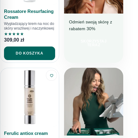
Rossatore Resurfacing
Cream
Odmień swoją skórę z
Wygładzający krem na noc do
rabatem 30%
skóry wrażliwej i naczynkowej
NAWILŻENIE I
★
★
★
★
★
REDUKCJA
309,00
zł
NIEDOSKONAŁOŚCI
SKORZYSTAJ
TERAZ
IDEALNY
DO KOSZYKA
WYBÓR NA
LATO
Ferulic antiox cream