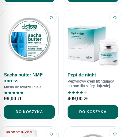
Sacha butter NMF
Peptide night
xpress
Peptydowy krem liftingujący
na noc dla skóry dojrzałej
Masło do twarzy i ciała
★
★
★
★
★
★
★
★
★
★
99,00
zł
409,00
zł
DO KOSZYKA
DO KOSZYKA
PROMOCJA -30%