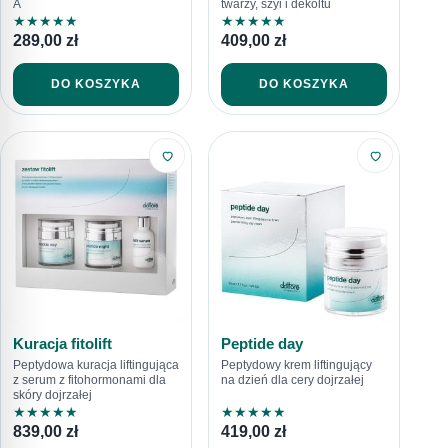
A
twarzy, szyi i dekoltu
★
★
★
★
★
★
★
★
★
★
289,00
zł
409,00
zł
DO KOSZYKA
DO KOSZYKA
Kuracja fitolift
Peptide day
Peptydowa kuracja liftingująca
Peptydowy krem liftingujący
z serum z fitohormonami dla
na dzień dla cery dojrzałej
skóry dojrzałej
★
★
★
★
★
★
★
★
★
★
839,00
zł
419,00
zł