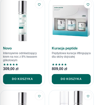
Novo
Kuracja peptide
Intensywnie odmładzający
Peptydowa kuracja liftingująca
krem na noc z 8% kwasem
dla skóry dojrzałej
glikolowym
★
★
★
★
★
★
★
★
★
★
309,00
zł
809,00
zł
DO KOSZYKA
DO KOSZYKA