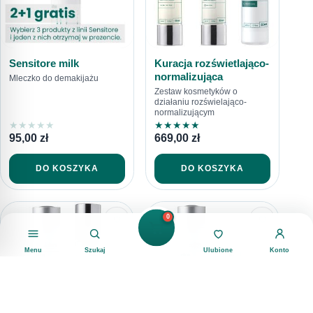
Sensitore milk
Kuracja rozświetlająco-
normalizująca
Mleczko do demakijażu
Zestaw kosmetyków o
działaniu rozświelająco-
normalizującym
★
★
★
★
★
★
★
★
★
★
95,00
zł
669,00
zł
DO KOSZYKA
DO KOSZYKA
0
Menu
Szukaj
Ulubione
Konto
Filtry