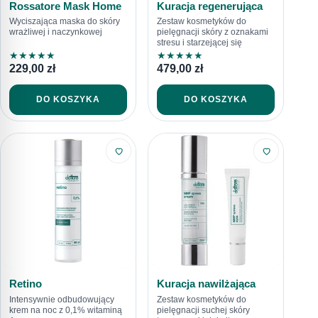
Rossatore Mask Home
Kuracja regenerująca
Wyciszająca maska do skóry
Zestaw kosmetyków do
wrażliwej i naczynkowej
pielęgnacji skóry z oznakami
stresu i starzejącej się
★
★
★
★
★
★
★
★
★
★
229,00
zł
479,00
zł
DO KOSZYKA
DO KOSZYKA
Retino
Kuracja nawilżająca
Intensywnie odbudowujący
Zestaw kosmetyków do
krem na noc z 0,1% witaminą
pielęgnacji suchej skóry