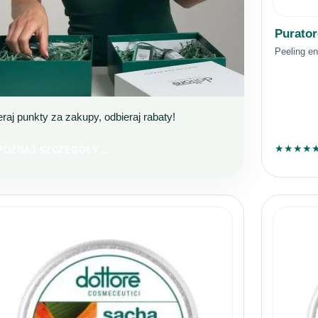
Purato
Peeling e
eraj punkty za zakupy, odbieraj rabaty!
OTTORE CLUB
OŁĄCZ I KUPUJ TANIEJ!
★
★
★
★
POZNAJ SZCZEGÓŁY