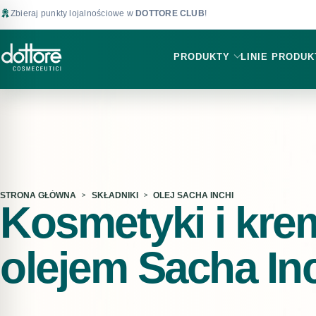
Zbieraj punkty lojalnościowe w
DOTTORE CLUB
!
PRODUKTY
LINIE PRODU
STRONA GŁÓWNA
SKŁADNIKI
OLEJ SACHA INCHI
Kosmetyki i kre
olejem Sacha In