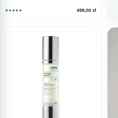
L
499,00
zł
★
★
★
★
★