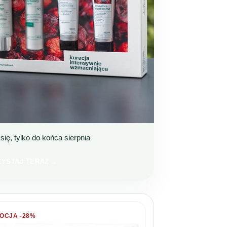
się, tylko do końca sierpnia
ELLEROWA KURACJA
Z 199 ZŁ TANIEJ
YSTAJ TERAZ
OCJA -28%