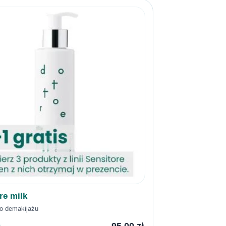
re milk
o demakijażu
95,00
zł
★