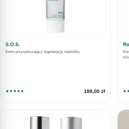
S.O.S.
Ro
Krem przyspieszający regenerację naskórka
Kre
róż
189,00
zł
★
★
★
★
★
★