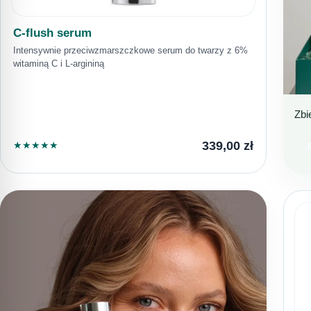
C-flush serum
Intensywnie przeciwzmarszczkowe serum do twarzy z 6%
witaminą C i L-argininą
Zbi
D
D
339,00
zł
★
★
★
★
★