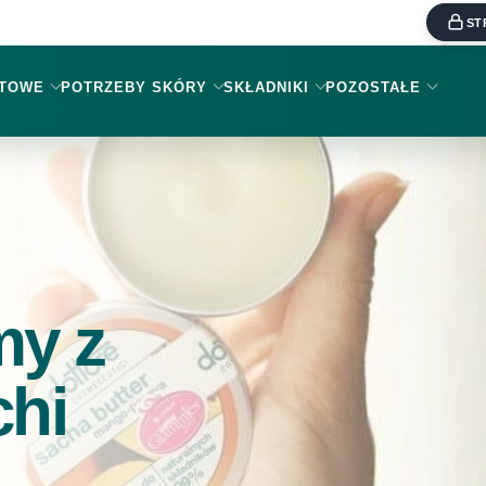
ST
KTOWE
POTRZEBY SKÓRY
SKŁADNIKI
POZOSTAŁE
my z
chi