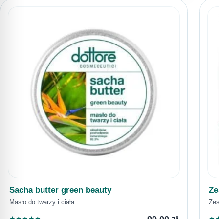
Sacha butter green beauty
Ze
Masło do twarzy i ciała
Zes
99,00
zł
★
★
★
★
★
★