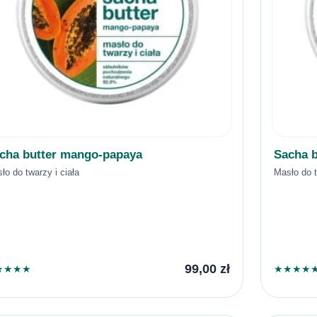
cha butter mango-papaya
Sacha b
ło do twarzy i ciała
Masło do t
99,00
zł
★
★
★
★
★
★
★
★