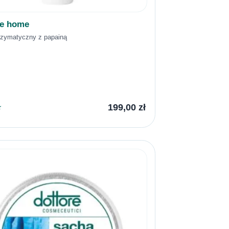
re home
nzymatyczny z papainą
199,00
zł
★