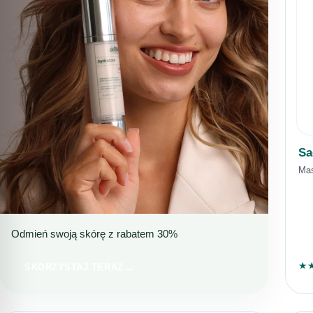
Sa
Mas
Odmień swoją skórę z rabatem 30%
NAWILŻENIE I REDUKCJA NIEDOSKONAŁOŚCI
IDEALNY WYBÓR NA
★
SKORZYSTAJ TERAZ
LATO