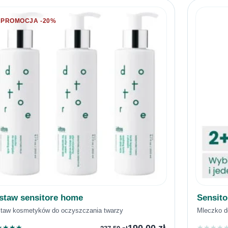
PROMOCJA -20%
staw sensitore home
Sensito
taw kosmetyków do oczyszczania twarzy
Mleczko d
190,00
zł
★
★
★
★
★
★
★
★