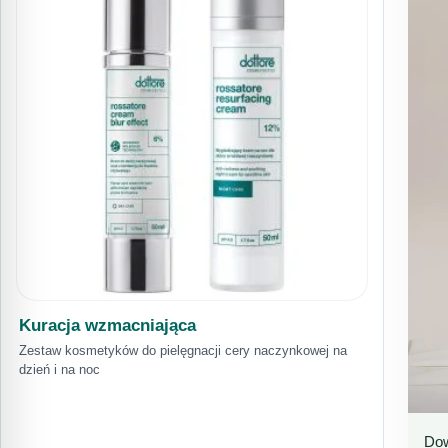
Kuracja wzmacniająca
Zestaw kosmetyków do pielęgnacji cery naczynkowej na
dzień i na noc
Dow
P