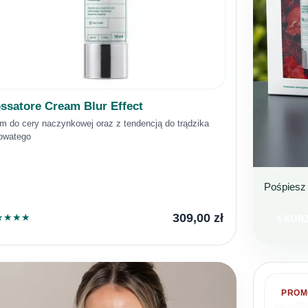
ssatore Cream Blur Effect
m do cery naczynkowej oraz z tendencją do trądzika
owatego
Pośpiesz 
BESTS
TERA
309,00
zł
★
★
★
★
SKORZ
PROM