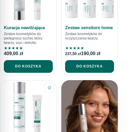
Kuracja nawilżająca
Zestaw sensitore home
Zestaw kosmetyków do
Zestaw kosmetyków do
pielęgnacji suchej skóry
oczyszczania twarzy
twarzy, szyi i dekoltu
★
★
★
★
★
★
★
★
★
★
409,00
zł
190,00
zł
237,50
zł
DO KOSZYKA
DO KOSZYKA