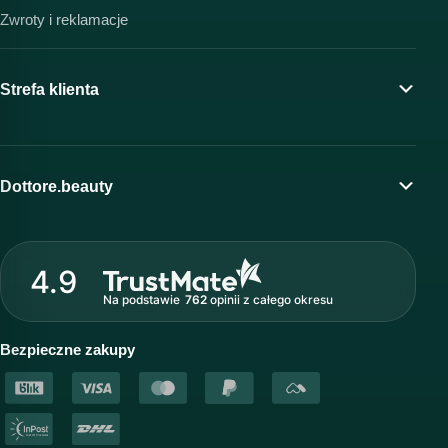
Zwroty i reklamacje
Strefa klienta
Moje konto
Program lojalnościowy
Dottore.beauty
Wirtualny kosmetolog
O marce Dottore
Strefa profesjonalisty
4.9
Nasz zespół
Na podstawie
762
opinii
z całego okresu
Akademia i szkolenia
Baza wiedzy
Bezpieczne zakupy