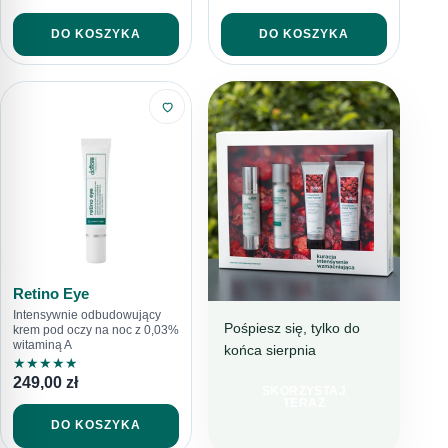
DO KOSZYKA
DO KOSZYKA
Retino Eye
Intensywnie odbudowujący
Pośpiesz się, tylko do
krem pod oczy na noc z 0,03%
witaminą A
końca sierpnia
BESTSELLEROWA
★
★
★
★
★
KURACJA
249,00
zł
SKORZYSTAJ
TERAZ 199 ZŁ
TERAZ
TANIEJ
DO KOSZYKA