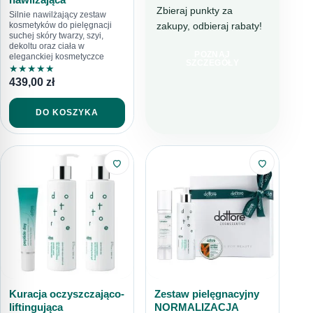
Zbieraj punkty za
Silnie nawilżający zestaw
zakupy, odbieraj rabaty!
kosmetyków do pielęgnacji
DOTTORE CLUB
suchej skóry twarzy, szyi,
DOŁĄCZ I
dekoltu oraz ciała w
POZNAJ
eleganckiej kosmetyczce
KUPUJ TANIEJ!
SZCZEGÓŁY
★
★
★
★
★
439,00
zł
DO KOSZYKA
Kuracja oczyszczająco-
Zestaw pielęgnacyjny
liftingująca
NORMALIZACJA