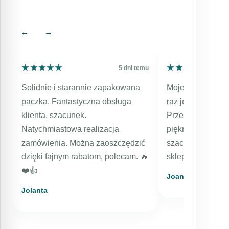
←
→
★★★★★
★★★★★
★★★★★
★★★★★
mu
5 dni temu
Solidnie i starannie zapakowana
Moje kolejne zam
paczka. Fantastyczna obsługa
raz jestem bard
klienta, szacunek.
Przesyłka expres
Natychmiastowa realizacja
pięknie zapakowa
zamówienia. Można zaoszczędzić
szacunkiem dla k
dzięki fajnym rabatom, polecam. 🔥
sklep, kosmetyki
❤️👍️
Joanna
Jolanta