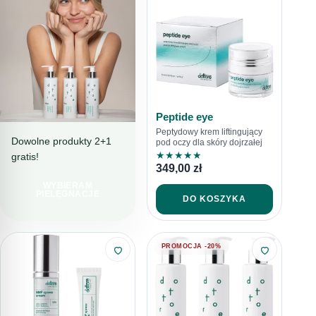
Peptide eye
Peptydowy krem liftingujący
Dowolne produkty 2+1
pod oczy dla skóry dojrzałej
★
★
★
★
★
gratis!
PIELĘGNACJA
349,00
zł
PEŁNA TROSKI
WYBIERAM
LINIA
PIELĘGNACJE
DO KOSZYKA
SENSITORE
PROMOCJA -20%