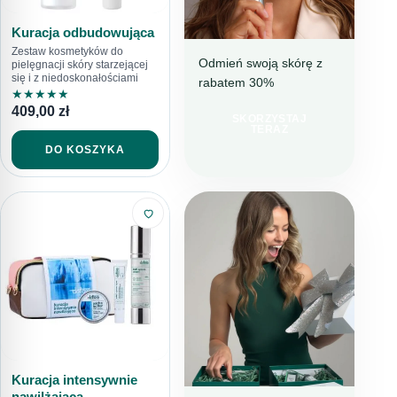
Kuracja odbudowująca
Zestaw kosmetyków do
Odmień swoją skórę z
pielęgnacji skóry starzejącej
się i z niedoskonałościami
rabatem 30%
NAWILŻENIE I
★
★
★
★
★
REDUKCJA
409,00
zł
NIEDOSKONAŁOŚCI
SKORZYSTAJ
TERAZ
IDEALNY
DO KOSZYKA
WYBÓR NA
LATO
Kuracja intensywnie
nawilżająca