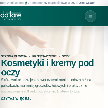
amówienia!
Zbieraj punkty lojalnościowe w
DOTTORE CLUB
!
Darmowa 
STRONA GŁÓWNA
PRZEZNACZENIE
OCZY
Kosmetyki i kremy pod
oczy
Skóra wokół oczu jest nawet czterokrotnie cieńsza niż na
policzkach, ma mniej gruczołów łojowych i praktycznie
pozbawiona jest tkanki podskórnej. Dlatego to tutaj
najwcześniej pojawiają się zmarszczki, cienie i opuchnięcia – i
⌄
CZYTAJ WIĘCEJ
dlatego wymaga osobnych preparatów, a nie kremu do twarzy