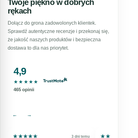
Twoje piękno w dobrych
pielęgnacji, czy specjalistycznych rozwiązań
rękach
do konkretnych problemów skórnych, z
pewnością znajdziesz coś dla siebie w naszej
Dołącz do grona zadowolonych klientek.
ofercie. Zachęcamy do regularnego
Sprawdź autentyczne recenzje i przekonaj się,
odwiedzania naszej strony i sprawdzania
że jakość naszych produktów i bezpieczna
aktualnych promocji. Dbamy o to, aby nasze
dostawa to dla nas priorytet.
oferty były zawsze atrakcyjne i dostosowane
do potrzeb naszych klientów.
4,9
★★★★★
★★★★★
465 opinii
←
→
★★★★★
★★★★★
★★★★★
★★★★★
mu
3 dni temu