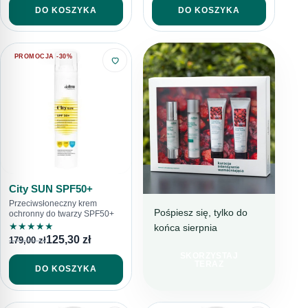
DO KOSZYKA
DO KOSZYKA
PROMOCJA -30%
City SUN SPF50+
Przeciwsłoneczny krem
Pośpiesz się, tylko do
ochronny do twarzy SPF50+
★
★
★
★
★
końca sierpnia
BESTSELLEROWA
125,30
zł
179,00
zł
KURACJA
SKORZYSTAJ
TERAZ 199 ZŁ
TERAZ
DO KOSZYKA
TANIEJ