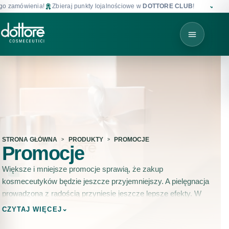
mówienia!
Zbieraj punkty lojalnościowe w
DOTTORE CLUB
!
Darmowa d
STRONA GŁÓWNA
PRODUKTY
PROMOCJE
Promocje
Większe i mniejsze promocje sprawią, że zakup
kosmeceutyków będzie jeszcze przyjemniejszy. A pielęgnacja
prowadzona z radością przyniesie jeszcze lepsze efekty. W
dottore pamiętamy o różnego typu niespodziankach dla
⌄
CZYTAJ WIĘCEJ
naszych klientów. Organizujemy różnego typu promocje i