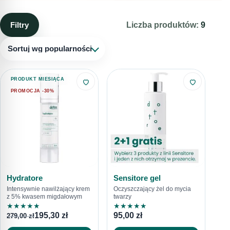
rozdajemy rabaty na nasze produkty. Zachęcamy do
regularnego śledzenia naszych akcji promocyjnych.
Filtry
Liczba produktów:
9
Sortuj wg popularności
PRODUKT MIESIĄCA
PROMOCJA -30%
Hydratore
Sensitore gel
Intensywnie nawilżający krem
Oczyszczający żel do mycia
z 5% kwasem migdałowym
twarzy
★
★
★
★
★
★
★
★
★
★
195,30
zł
95,00
zł
279,00
zł