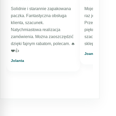
Solidnie i starannie zapakowana
Moje kolejne zam
paczka. Fantastyczna obsługa
raz jestem bard
klienta, szacunek.
Przesyłka expres
Natychmiastowa realizacja
pięknie zapakowa
zamówienia. Można zaoszczędzić
szacunkiem dla k
dzięki fajnym rabatom, polecam. 🔥
sklep, kosmetyki
❤️👍️
Joanna
Jolanta