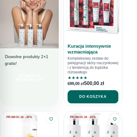
Kuracja intensywnie
wzmacniająca
Dowolne produkty 2+1
Kompleksowy zestaw do
gratis!
pielęgnacji skóry naczynkowej
PIELĘGNACJA
i z tendencją do trądzika
PEŁNA TROSKI
różowatego
WYBIERAM
LINIA
★
★
★
★
★
PIELĘGNACJE
500,00
zł
699,00
zł
SENSITORE
DO KOSZYKA
PROMOCJA -30%
PROMOCJA -20%