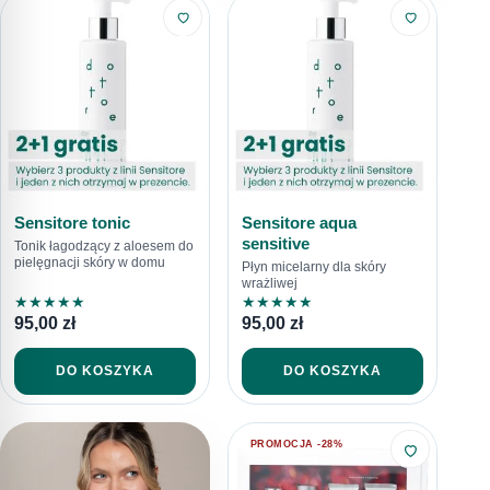
Sensitore tonic
Sensitore aqua
sensitive
Tonik łagodzący z aloesem do
pielęgnacji skóry w domu
Płyn micelarny dla skóry
wrażliwej
★
★
★
★
★
★
★
★
★
★
95,00
zł
95,00
zł
DO KOSZYKA
DO KOSZYKA
PROMOCJA -28%