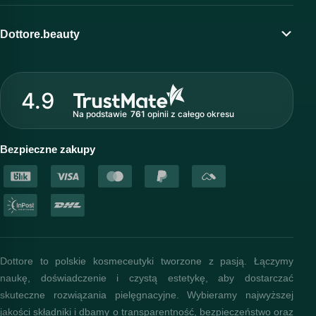
Moje konto
Program lojalnościowy
Dottore.beauty
Wirtualny kosmetolog
O marce Dottore
Strefa profesjonalisty
4.9
Nasz zespół
Na podstawie
761
opinii
z całego okresu
Akademia i szkolenia
Baza wiedzy
Bezpieczne zakupy
Dottore to polskie kosmeceutyki tworzone z pasją. Łączymy
naukę, doświadczenie i czystą estetykę, aby dostarczać
skuteczne rozwiązania pielęgnacyjne. Wybieramy najwyższej
jakości składniki i dbamy o transparentność, bezpieczeństwo oraz