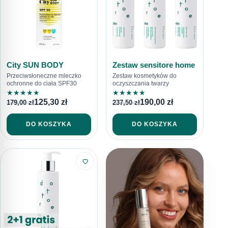
City SUN BODY
Zestaw sensitore home
Przeciwsłoneczne mleczko
Zestaw kosmetyków do
ochronne do ciała SPF30
oczyszczania twarzy
★
★
★
★
★
★
★
★
★
★
125,30
zł
190,00
zł
179,00
zł
237,50
zł
DO KOSZYKA
DO KOSZYKA