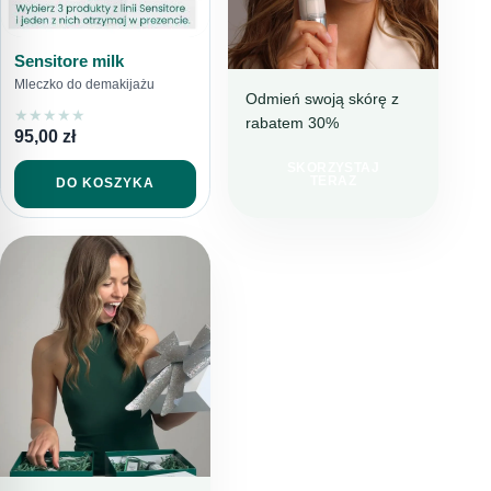
Sensitore milk
Mleczko do demakijażu
Odmień swoją skórę z
★
★
★
★
★
rabatem 30%
NAWILŻENIE I
95,00
zł
REDUKCJA
NIEDOSKONAŁOŚCI
SKORZYSTAJ
TERAZ
DO KOSZYKA
IDEALNY
WYBÓR NA
LATO