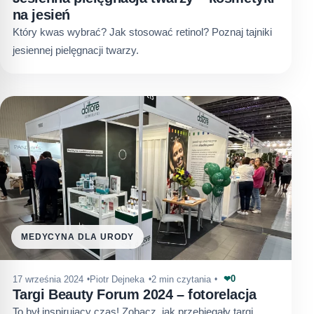
na jesień
Który kwas wybrać? Jak stosować retinol? Poznaj tajniki
jesiennej pielęgnacji twarzy.
MEDYCYNA DLA URODY
0
17 września 2024
Piotr Dejneka
2 min czytania
❤
Targi Beauty Forum 2024 – fotorelacja
To był inspirujący czas! Zobacz, jak przebiegały targi