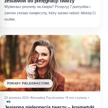
zestawów do pielęgnacji twarzy
Wybierasz prezenty na święta? Przejrzyj 7 pomysłów i
zamów zestaw świąteczny, który sprawi radość bliskiej Ci
osobie.
PORADY PIELĘGNACYJNE
23 września 2024
Bernadeta Paczkowska
9 min czytania
0
❤
Jesienna pielęgnacja twarzy – kosmetyki