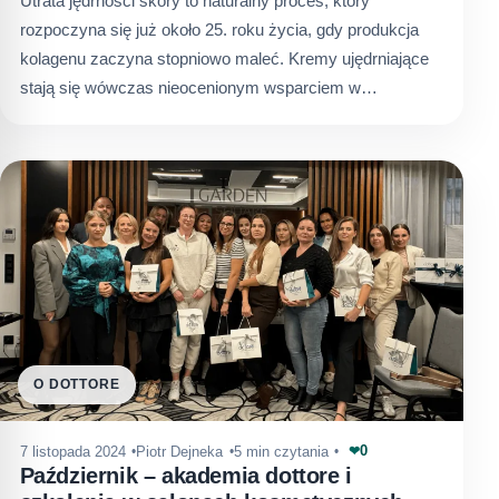
Utrata jędrności skóry to naturalny proces, który
rozpoczyna się już około 25. roku życia, gdy produkcja
kolagenu zaczyna stopniowo maleć. Kremy ujędrniające
stają się wówczas nieocenionym wsparciem w…
O DOTTORE
0
7 listopada 2024
Piotr Dejneka
5 min czytania
❤
Październik – akademia dottore i