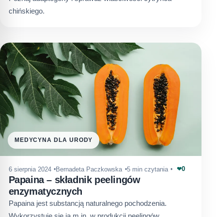
chińskiego.
MEDYCYNA DLA URODY
0
6 sierpnia 2024
Bernadeta Paczkowska
5 min czytania
❤
Papaina – składnik peelingów
enzymatycznych
Papaina jest substancją naturalnego pochodzenia.
Wykorzystuje się ją m.in. w produkcji peelingów