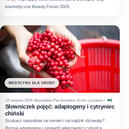
kosmetyczne Beauty Forum 2024.
MEDYCYNA DLA URODY
0
12 sierpnia 2024
Bernadeta Paczkowska
4 min czytania
❤
Słowniczek pojęć: adaptogeny i cytryniec
chiński
Szukasz sposobów na rumień i na trądzik różowaty?
Poznaj adaptogeny i sprawdź właściwości cytryńca