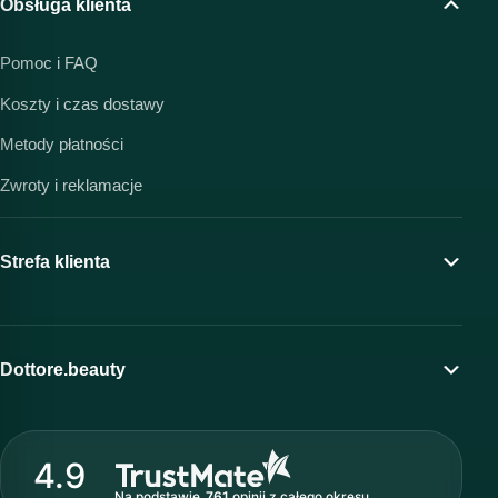
Obsługa klienta
Pomoc i FAQ
Koszty i czas dostawy
Metody płatności
Zwroty i reklamacje
Strefa klienta
Moje konto
Program lojalnościowy
Dottore.beauty
Wirtualny kosmetolog
O marce Dottore
Strefa profesjonalisty
4.9
Nasz zespół
Na podstawie
761
opinii
z całego okresu