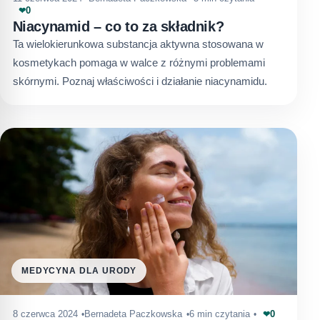
0
❤
Niacynamid – co to za składnik?
Ta wielokierunkowa substancja aktywna stosowana w
kosmetykach pomaga w walce z różnymi problemami
skórnymi. Poznaj właściwości i działanie niacynamidu.
MEDYCYNA DLA URODY
0
8 czerwca 2024
Bernadeta Paczkowska
6 min czytania
❤