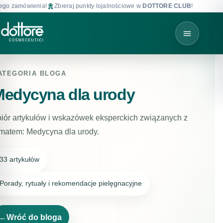
enia!
Zbieraj punkty lojalnościowe w
DOTTORE CLUB
!
Darmowa dostaw
ATEGORIA BLOGA
edycyna dla urody
iór artykułów i wskazówek eksperckich związanych z
matem: Medycyna dla urody.
33 artykułów
Porady, rytuały i rekomendacje pielęgnacyjne
Wróć do bloga