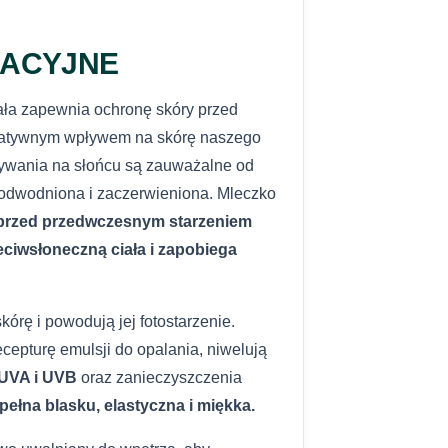
ności
.
nktu DHL POP (za
25,00 zł
WYŚLIJ PYTANIE
NACYJNE
nformacje o dostawie
iała zapewnia ochronę skóry przed
klep@dottore.beauty
egatywnym wpływem na skórę naszego
bywania na słońcu są zauważalne od
, odwodniona i zaczerwieniona. Mleczko
przed przedwczesnym starzeniem
eciwsłoneczną ciała i zapobiega
órę i powodują jej fotostarzenie.
ecepturę emulsji do opalania, niwelują
UVA i UVB
oraz zanieczyszczenia
pełna blasku, elastyczna i miękka.