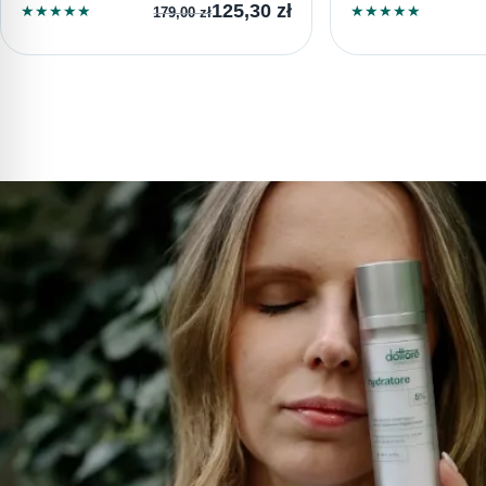
125,30
zł
★
★
★
★
★
★
★
★
★
★
179,00
zł