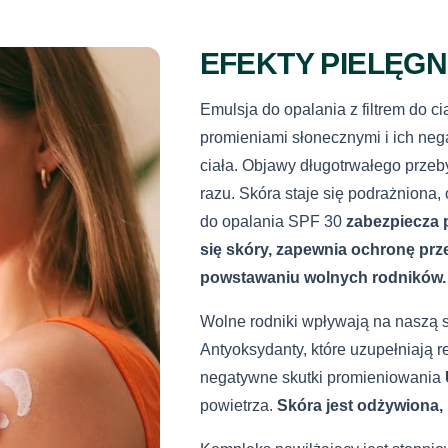
Polityką prywat
Dostawa do pu
pobraniem)
EFEKTY PIELĘG
Sprawdź pełne i
Emulsja do opalania z filtrem do c
616792520
s
promieniami słonecznymi i ich n
ciała. Objawy długotrwałego prze
razu. Skóra staje się podrażniona
do opalania SPF 30
zabezpiecza 
się skóry, zapewnia ochronę prz
powstawaniu wolnych rodników.
Wolne rodniki wpływają na naszą sk
Antyoksydanty, które uzupełniają r
negatywne skutki promieniowania
powietrza.
Skóra jest odżywiona, 