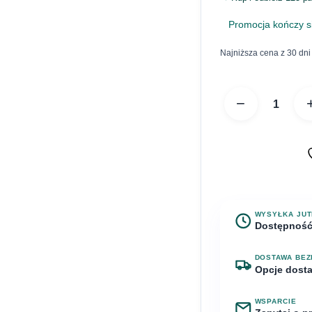
Promocja kończy s
Najniższa cena z 30 dni
−
WYSYŁKA JU
Dostępność
Na stanie
Prze
DOSTAWA BEZ
Opcje dost
Najbliższa wysył
WSPARCIE
Odbiór osobist
za 21 godzin