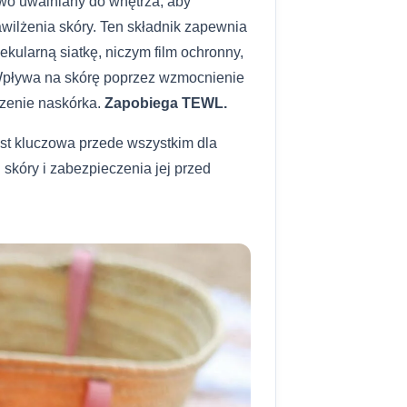
wo uwalniany do wnętrza, aby
ilżenia skóry. Ten składnik zapewnia
kularną siatkę, niczym film ochronny,
Wpływa na skórę poprzez wzmocnienie
dzenie naskórka.
Zapobiega TEWL.
st kluczowa przede wszystkim dla
skóry i zabezpieczenia jej przed