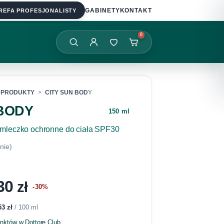
REFA PROFESJONALISTY
GABINETY
KONTAKT
0
PRODUKTY
CITY SUN BODY
 BODY
150 ml
mleczko ochronne do ciała SPF30
nie)
,30
zł
-30%
53
zł
/ 100 ml
unktów w Dottore Club