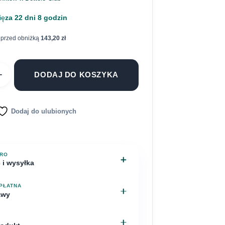
ię
za 22 dni 8 godzin
 przed obniżką
143,20
zł
+
DODAJ DO KOSZYKA
Dodaj do ulubionych
TRO
 i wysyłka
widywana dostawa: 11 sierpnia
PŁATNA
awy
ka
y – Chyby, ul. Bagienna
 12 minut
Bezpłatnie