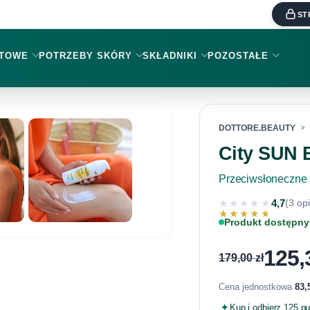
ST
KTOWE
POTRZEBY SKÓRY
SKŁADNIKI
POZOSTAŁE
DOTTORE.BEAUTY
City SUN
Przeciwsłoneczne 
★★★★★
4,7
(3 opi
★★★★★
Produkt dostępny
125
179,00
zł
Cena jednostkowa
83,
Kup i odbierz 125 p