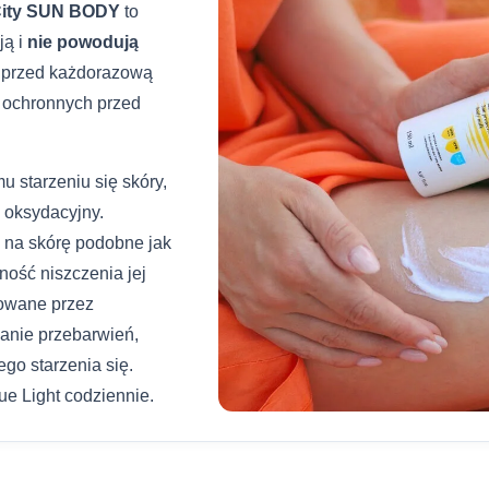
ity SUN BODY
to
ją i
nie powodują
ć przed każdorazową
 ochronnych przed
starzeniu się skóry,
 oksydacyjny.
 na skórę podobne jak
ność niszczenia jej
towane przez
wanie przebarwień,
go starzenia się.
e Light codziennie.