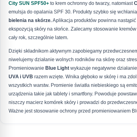
City SUN SPF50+
to krem ochronny do twarzy, natomiast
C
emulsja do opalania SPF 30. Produkty szybko się wchłania
bielenia na skórze.
Aplikacja produktów powinna nastąpi
ekspozycją skóry na słońce. Zalecamy stosowanie kremów
cały rok, szczególnie latem.
Dzięki składnikom aktywnym zapobiegamy przedwczesnemu 
niwelujemy działanie wolnych rodników na skórę oraz stres
Promieniowanie
Blue Light
wykazuje negatywne działanie
UVA i UVB
razem wzięte. Wnika głęboko w skórę i ma zdol
wszystkich warstw. Promienie światła niebieskiego są emi
urządzenia takie jak tablety i smartfony. Powoduje powsta
niszczy macierz komórek skóry i prowadzi do przedwczesne
Ważne jest stosowanie ochrony przed promieniowaniem Blu