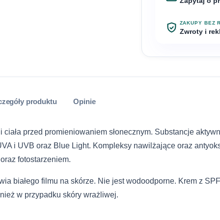
Zapytaj o p
1
zamów teraz, a p
Masz pytanie o Ci
ZAKUPY BEZ 
Zwroty i re
InPost Paczko
Imię
WYSYŁKA
Klient detalic
Jutro
ustawowym term
InPost Paczkom
Reklamację moż
Telefon
lub bezpośredn
InPost Kurier
czegóły produktu
Opinie
Szczegółowe za
od umowy opis
Kurier DHL
sklepu.
Wiadomość
 i ciała przed promieniowaniem słonecznym. Substancje aktyw
Dostawa do p
A i UVB oraz Blue Light. Kompleksy nawilżające oraz antyoks
Zwroty i reklam
oraz fotostarzeniem.
InPost Kurier 
tawia białego filmu na skórze. Nie jest wodoodporne. Krem z S
wnież w przypadku skóry wrażliwej.
Kurier DHL (za
Wyrażam zgodę
w celu obsługi 