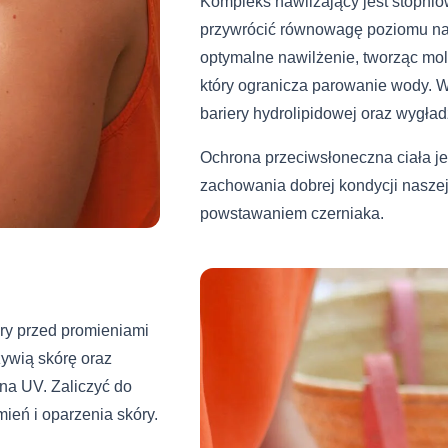
Kompleks nawilżający jest stopnio
przywrócić równowagę poziomu naw
optymalne nawilżenie, tworząc mole
który ogranicza parowanie wody. 
bariery hydrolipidowej oraz wygła
Ochrona przeciwsłoneczna ciała je
zachowania dobrej kondycji naszej 
powstawaniem czerniaka.
óry przed promieniami
ywią skórę oraz
na UV. Zaliczyć do
ień i oparzenia skóry.