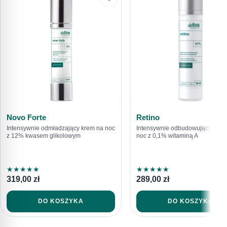
Novo Forte
Retino
Intensywnie odmładzający krem na noc
Intensywnie odbudowujący krem
z 12% kwasem glikolowym
noc z 0,1% witaminą A
★
★
★
★
★
★
★
★
★
★
319,00
zł
289,00
zł
DO KOSZYKA
DO KOSZYKA