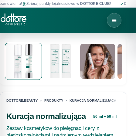
mówienia!
Zbieraj punkty lojalnościowe w
DOTTORE CLUB
!
Darmowa d
DOTTORE.BEAUTY
PRODUKTY
KURACJA NORMALIZUJĄCA
Kuracja normalizująca
50 ml + 50 ml
Zestaw kosmetyków do pielęgnacji cery z
niedoskonałościami i nadmiernym wydzielaniem