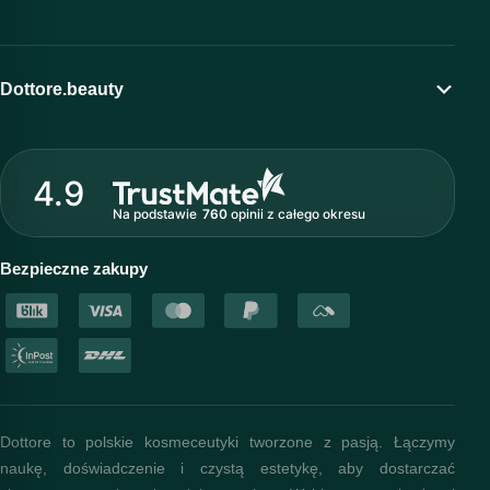
Moje konto
Program lojalnościowy
Dottore.beauty
Wirtualny kosmetolog
O marce Dottore
Strefa profesjonalisty
4.9
Nasz zespół
Na podstawie
760
opinii
z całego okresu
Akademia i szkolenia
Baza wiedzy
Bezpieczne zakupy
Dottore to polskie kosmeceutyki tworzone z pasją. Łączymy
naukę, doświadczenie i czystą estetykę, aby dostarczać