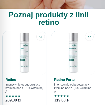
Poznaj produkty z linii
retino
Retino
Retino Forte
Intensywnie odbudowujący
Intensywnie odbudowujący
krem na noc z 0,1% witaminą
krem na noc z 0,3% witaminą
A
A
★
★
★
★
★
★
★
★
★
★
289,00
zł
319,00
zł