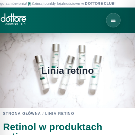
amówienia!
Zbieraj punkty lojalnościowe w
DOTTORE CLUB
!
Darmowa d
Linia retino
STRONA GŁÓWNA
/ LINIA RETINO
Retinol w produktach