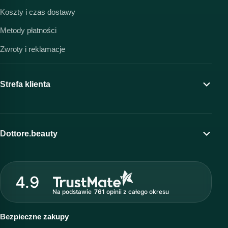
Koszty i czas dostawy
Metody płatności
Zwroty i reklamacje
Strefa klienta
Moje konto
Program lojalnościowy
Dottore.beauty
Wirtualny kosmetolog
O marce Dottore
Strefa profesjonalisty
4.9
Nasz zespół
Na podstawie
761
opinii
z całego okresu
Akademia i szkolenia
Baza wiedzy
Bezpieczne zakupy