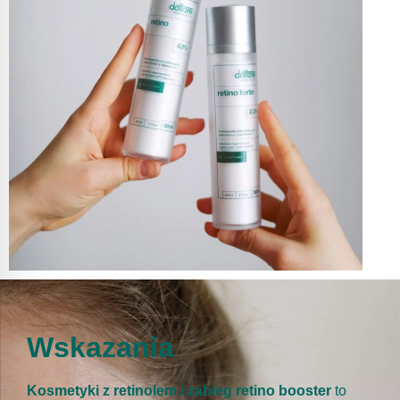
Wskazania
Kosmetyki z retinolem i zabieg retino booster
to