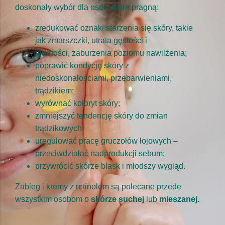
doskonały wybór dla osób, które pragną:
zredukować oznaki starzenia się skóry, takie
jak zmarszczki, utrata gęstości i
jędrności, zaburzenia poziomu nawilżenia;
poprawić kondycję skóry z
niedoskonałościami, przebarwieniami,
trądzikiem;
wyrównać koloryt skóry;
zmniejszyć tendencję skóry do zmian
trądzikowych;
uregulować pracę gruczołów łojowych –
przeciwdziałać nadprodukcji sebum;
przywrócić skórze blask i młodszy wygląd.
Zabieg i kremy z retinolem są polecane przede
wszystkim osobom o
skórze suchej
lub
mieszanej.