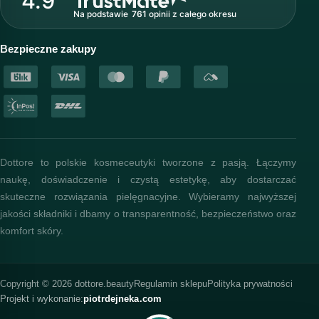
4.9
Na podstawie
761
opinii
z całego okresu
Akademia i szkolenia
Baza wiedzy
Bezpieczne zakupy
Dottore to polskie kosmeceutyki tworzone z pasją. Łączymy
naukę, doświadczenie i czystą estetykę, aby dostarczać
skuteczne rozwiązania pielęgnacyjne. Wybieramy najwyższej
jakości składniki i dbamy o transparentność, bezpieczeństwo oraz
komfort skóry.
Copyright © 2026 dottore.beauty
Regulamin sklepu
Polityka prywatności
Projekt i wykonanie:
piotrdejneka.com