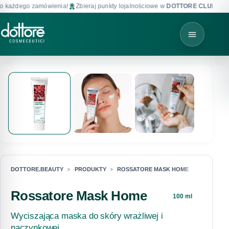
każdego zamówienia!
Zbieraj punkty lojalnościowe w
DOTTORE CLUB
!
DOTTORE.BEAUTY
PRODUKTY
ROSSATORE MASK HOME
Rossatore Mask Home
100 ml
Wyciszająca maska do skóry wrażliwej i
naczynkowej