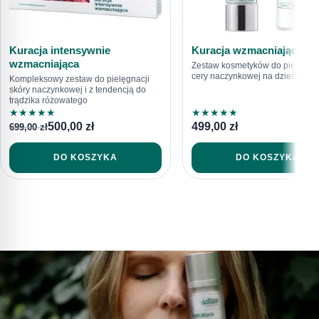
Kuracja intensywnie
Kuracja wzmacniająca
wzmacniająca
Zestaw kosmetyków do pielęgnac
cery naczynkowej na dzień i na 
Kompleksowy zestaw do pielęgnacji
skóry naczynkowej i z tendencją do
trądzika różowatego
★
★
★
★
★
★
★
★
★
★
500,00
zł
499,00
zł
699,00
zł
DO KOSZYKA
DO KOSZYKA