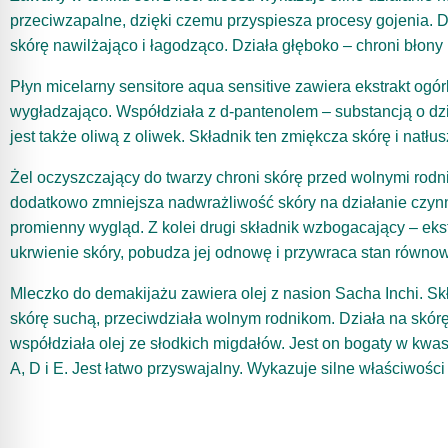
przeciwzapalne, dzięki czemu przyspiesza procesy gojenia. 
skórę nawilżająco i łagodząco. Działa głęboko – chroni błon
Płyn micelarny sensitore aqua sensitive zawiera ekstrakt ogórk
wygładzająco. Współdziała z d-pantenolem – substancją o d
jest także oliwą z oliwek. Składnik ten zmiękcza skórę i natł
Żel oczyszczający do twarzy chroni skórę przed wolnymi rodni
dodatkowo zmniejsza nadwrażliwość skóry na działanie czynn
promienny wygląd. Z kolei drugi składnik wzbogacający – eks
ukrwienie skóry, pobudza jej odnowę i przywraca stan równow
Mleczko do demakijażu zawiera olej z nasion Sacha Inchi. Sk
skórę suchą, przeciwdziała wolnym rodnikom. Działa na skórę
współdziała olej ze słodkich migdałów. Jest on bogaty w kwas
A, D i E. Jest łatwo przyswajalny. Wykazuje silne właściwości