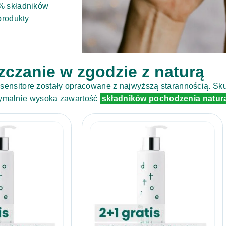
5% składników
produkty
czanie w zgodzie z naturą
 sensitore zostały opracowane z najwyższą starannością. S
symalnie wysoka zawartość
składników pochodzenia natur