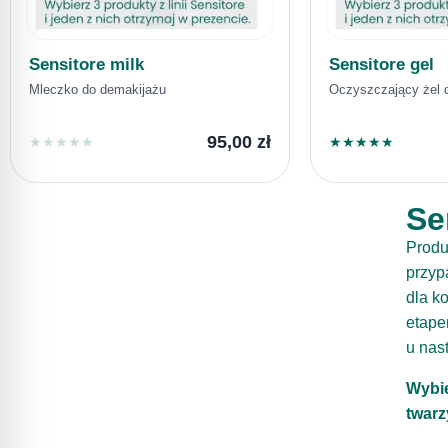
Sensitore milk
Sensitore gel
Mleczko do demakijażu
Oczyszczający żel 
95,00
zł
★
★
★
★
★
★
★
★
★
★
Se
Produ
przyp
dla k
etape
u nast
Wybie
twarz