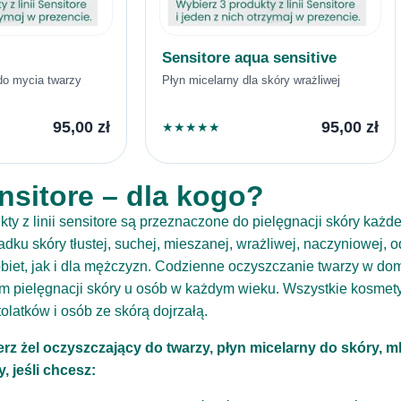
Sensitore aqua sensitive
do mycia twarzy
Płyn micelarny dla skóry wrażliwej
95,00
zł
95,00
zł
★
★
★
★
★
nsitore – dla kogo?
kty z linii sensitore są przeznaczone do pielęgnacji skóry każ
adku skóry tłustej, suchej, mieszanej, wrażliwej, naczyniowej,
obiet, jak i dla mężczyzn. Codzienne oczyszczanie twarzy w do
m pielęgnacji skóry u osób w każdym wieku. Wszystkie kosmety
olatków i osób ze skórą dojrzałą.
rz żel oczyszczający do twarzy, płyn micelarny do skóry, m
y, jeśli chcesz: