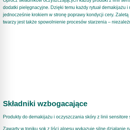
Oprócz składników oczyszczających każdy produkt z linii sen
dodatki pielęgnacyjne. Dzięki temu każdy rytuał demakijażu i 
jednocześnie krokiem w stronę poprawy kondycji cery. Zaletą
twarzy jest także spowolnienie procesów starzenia – niezależn
Składniki wzbogacające
Produkty do demakijażu i oczyszczania skóry z linii sensitor
Zawarty w toniku sok z liści aloesu wykazuje silne działanie