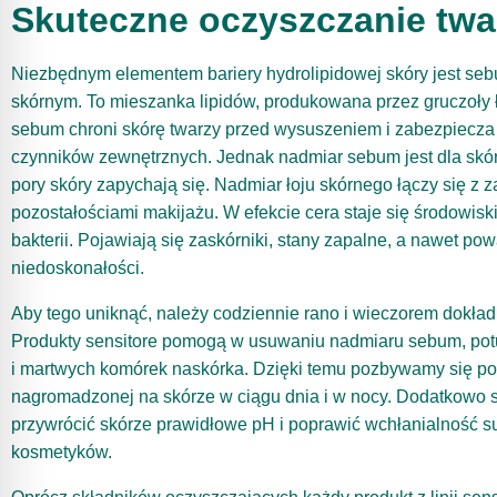
Skuteczne oczyszczanie twa
Niezbędnym elementem bariery hydrolipidowej skóry jest seb
skórnym. To mieszanka lipidów, produkowana przez gruczoły
sebum chroni skórę twarzy przed wysuszeniem i zabezpiecza
czynników zewnętrznych. Jednak nadmiar sebum jest dla skór
pory skóry zapychają się. Nadmiar łoju skórnego łączy się z 
pozostałościami makijażu. W efekcie cera staje się środowis
bakterii. Pojawiają się zaskórniki, stany zapalne, a nawet pow
niedoskonałości.
Aby tego uniknąć, należy codziennie rano i wieczorem dokład
Produkty sensitore pomogą w usuwaniu nadmiaru sebum, pot
i martwych komórek naskórka. Dzięki temu pozbywamy się poży
nagromadzonej na skórze w ciągu dnia i w nocy. Dodatkowo s
przywrócić skórze prawidłowe pH i poprawić wchłanialność s
kosmetyków.