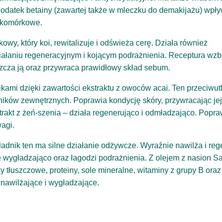
Dodatek betainy (zawartej także w mleczku do demakijażu) wpł
y komórkowe.
owy, który koi, rewitalizuje i odświeża cerę. Działa również
ziałaniu regeneracyjnym i kojącym podrażnienia. Receptura w
uszcza ją oraz przywraca prawidłowy skład sebum.
kami dzięki zawartości ekstraktu z owoców acai. Ten przeciwut
ików zewnętrznych. Poprawia kondycję skóry, przywracając jej
trakt z żeń-szenia – działa regenerująco i odmładzająco. Popra
agi.
ładnik ten ma silne działanie odżywcze. Wyraźnie nawilża i reg
 wygładzająco oraz łagodzi podrażnienia. Z olejem z nasion Sa
y tłuszczowe, proteiny, sole mineralne, witaminy z grupy B ora
 nawilżające i wygładzające.