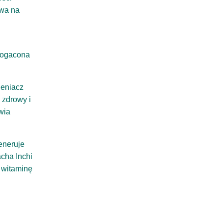
ywa na
zbogacona
leniacz
 zdrowy i
wia
eneruje
cha Inchi
z witaminę