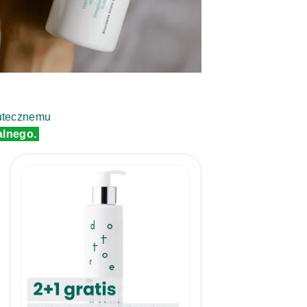
kutecznemu
alnego.