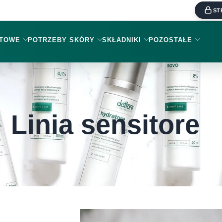
ST
KTOWE
POTRZEBY SKÓRY
SKŁADNIKI
POZOSTAŁE
Linia sensitore