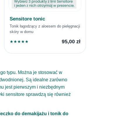
Sensitore tonic
Tonik łagodzący z aloesem do pielęgnacji
skóry w domu
95,00
zł
★
★
★
★
★
dego typu. Można je stosować w
 odwodnionej. Są idealne zarówno
mu jest pierwszym i niezbędnym
ki sensitore sprawdzą się również
leczko do demakijażu i tonik do