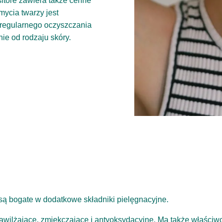
sitore zawiera także cenne
mycia twarzy jest
 regularnego oczyszczania
ie od rodzaju skóry.
e są bogate w dodatkowe składniki pielęgnacyjne.
 nawilżające, zmiękczające i antyoksydacyjne. Ma także właściw