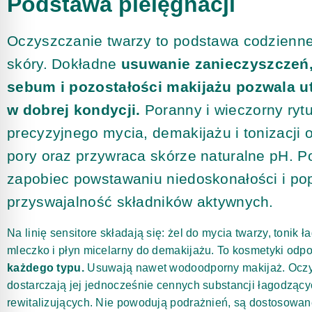
Podstawa pielęgnacji
Oczyszczanie twarzy to podstawa codziennej
skóry. Dokładne
usuwanie zanieczyszczeń
sebum i pozostałości makijażu pozwala u
w dobrej kondycji.
Poranny i wieczorny rytu
precyzyjnego mycia, demakijażu i tonizacji
pory oraz przywraca skórze naturalne pH. P
zapobiec powstawaniu niedoskonałości i po
przyswajalność składników aktywnych.
Na linię sensitore składają się: żel do mycia twarzy, tonik 
mleczko i płyn micelarny do demakijażu. To kosmetyki od
każdego typu.
Usuwają nawet wodoodporny makijaż. Oczy
dostarczają jej jednocześnie cennych substancji łagodzący
rewitalizujących. Nie powodują podrażnień, są dostosowan