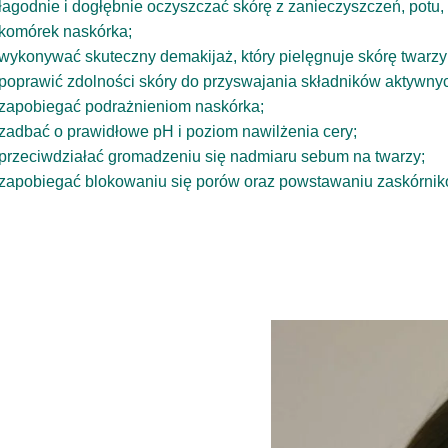
łagodnie i dogłębnie oczyszczać skórę z zanieczyszczeń, potu
komórek naskórka;
wykonywać skuteczny demakijaż, który pielęgnuje skórę twarzy
poprawić zdolności skóry do przyswajania składników aktywny
zapobiegać podrażnieniom naskórka;
zadbać o prawidłowe pH i poziom nawilżenia cery;
przeciwdziałać gromadzeniu się nadmiaru sebum na twarzy;
zapobiegać blokowaniu się porów oraz powstawaniu zaskórnik