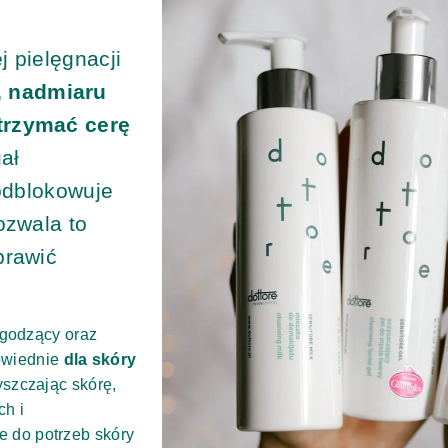
 pielęgnacji
, nadmiaru
trzymać cerę
ał
 odblokowuje
ozwala to
prawić
łagodzący oraz
powiednie
dla skóry
szczając skórę,
ch i
e do potrzeb skóry