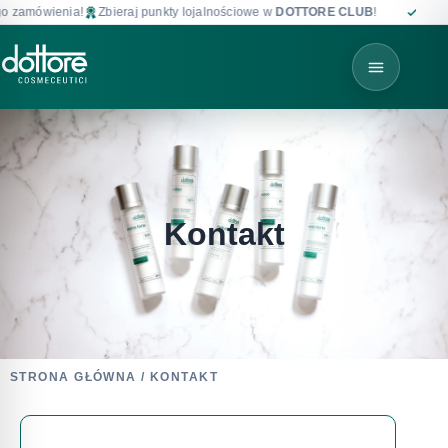
zamówienia!
Zbieraj punkty lojalnościowe w
DOTTORE CLUB
!
Darmowa 
Kontakt
STRONA GŁÓWNA
/ KONTAKT