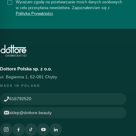
Wyrażam zgodę na przetwarzanie moich danych osobowych
w celu przesyłania newslettera. Zapoznałem/am się z
Polityką Prywatności
.
Dottore Polska sp. z o.o.
ul. Bagienna 1, 62-081 Chyby
MADE IN POLAND
616792520
sklep@dottore.beauty