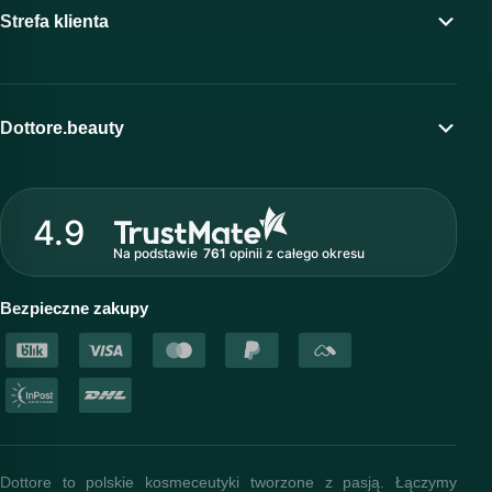
Strefa klienta
Moje konto
Program lojalnościowy
Dottore.beauty
Wirtualny kosmetolog
O marce Dottore
Strefa profesjonalisty
4.9
Nasz zespół
Na podstawie
761
opinii
z całego okresu
Akademia i szkolenia
Baza wiedzy
Bezpieczne zakupy
Dottore to polskie kosmeceutyki tworzone z pasją. Łączymy