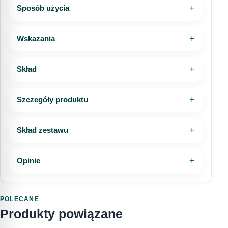
Szczegółowe zasady zwrotów, reklamacji i
Sposób użycia
InPost Kurier
20,00 zł
odstąpienia od umowy opisaliśmy w
dedykowanych dokumentach sklepu.
Telefon
Wskazania
Kurier DHL
20,00 zł
Zwroty i reklamacje
Regulamin sklepu
Dostawa do punktu DHL POP
20,00 zł
Skład
Wiadomość
Kurier DHL (za pobraniem)
25,00 zł
Szczegóły produktu
Dostawa do punktu DHL POP (za
Skład zestawu
25,00 zł
pobraniem)
Wyrażam zgodę na przetwarzanie moich danych
Opinie
osobowych w celu obsługi mojego zapytania.
Sprawdź pełne informacje o dostawie
Zapoznałem/am się z
Polityką prywatności
.
POLECANE
WYŚLIJ PYTANIE
Produkty powiązane