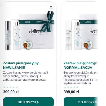
616792520
sklep@dottore.beauty
Zestaw pielęgnacyjny
Zestaw pielęgnacyjny
NAWILŻANIE
NORMALIZACJA
Zestaw kosmetyków do pielęgnacji
Zestaw kosmetyków do pielęgnac
skóry suchej, przesuszonej i z
skóry trądzikowej, z
zaburzoną barierą hydrolipidową
niedoskonałościami i z nadmier
wydzielaniem sebum
★
★
★
★
★
★
★
★
★
★
399,00
zł
399,00
zł
DO KOSZYKA
DO KOSZYKA