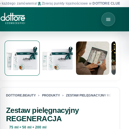
ażdego zamówienia!
Zbieraj punkty lojalnościowe w
DOTTORE CLUB
!
DOTTORE.BEAUTY
PRODUKTY
ZESTAW PIELĘGNACYJNY REGENERAC
Zestaw pielęgnacyjny
REGENERACJA
75 ml + 50 ml + 200 ml