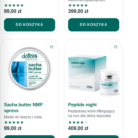
★
★
★
★
★
★
★
★
★
★
99,00
zł
399,00
zł
DO KOSZYKA
DO KOSZYKA
Sacha butter NMF
Peptide night
xpress
Peptydowy krem liftingujący
na noc dla skóry dojrzałej
Masło do twarzy i ciała
★
★
★
★
★
★
★
★
★
★
99,00
zł
409,00
zł