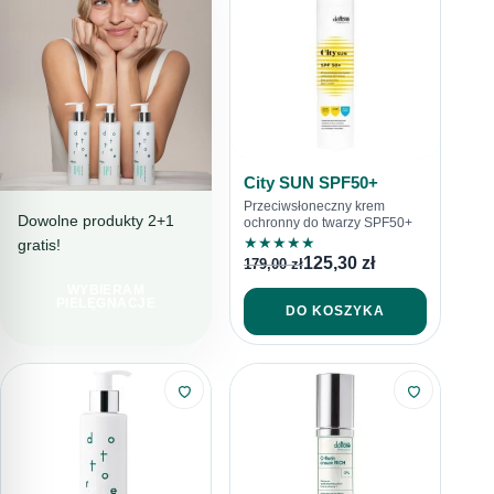
City SUN SPF50+
Przeciwsłoneczny krem
Dowolne produkty 2+1
ochronny do twarzy SPF50+
★
★
★
★
★
gratis!
PIELĘGNACJA
125,30
zł
179,00
zł
PEŁNA TROSKI
WYBIERAM
LINIA
PIELĘGNACJE
DO KOSZYKA
SENSITORE