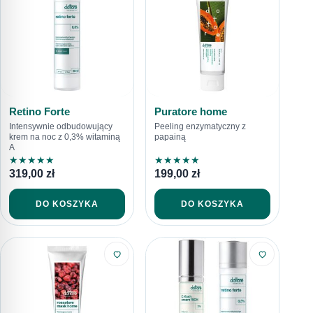
Retino Forte
Puratore home
Intensywnie odbudowujący
Peeling enzymatyczny z
krem na noc z 0,3% witaminą
papainą
A
★
★
★
★
★
★
★
★
★
★
319,00
zł
199,00
zł
DO KOSZYKA
DO KOSZYKA