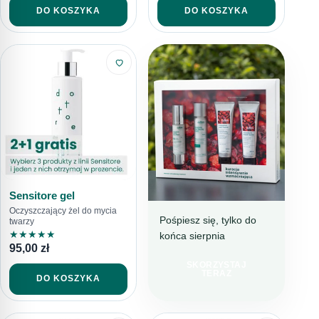
DO KOSZYKA
DO KOSZYKA
Sensitore gel
Oczyszczający żel do mycia
Pośpiesz się, tylko do
twarzy
★
★
★
★
★
końca sierpnia
BESTSELLEROWA
95,00
zł
KURACJA
SKORZYSTAJ
TERAZ 199 ZŁ
TERAZ
DO KOSZYKA
TANIEJ