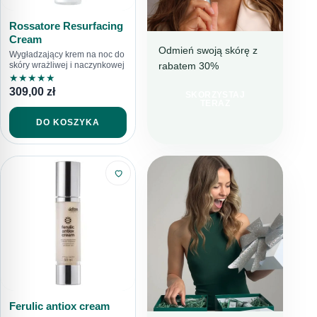
Rossatore Resurfacing
Cream
Odmień swoją skórę z
Wygładzający krem na noc do
rabatem 30%
skóry wrażliwej i naczynkowej
NAWILŻENIE I
★
★
★
★
★
REDUKCJA
309,00
zł
NIEDOSKONAŁOŚCI
SKORZYSTAJ
TERAZ
IDEALNY
DO KOSZYKA
WYBÓR NA
LATO
Ferulic antiox cream