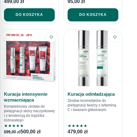
499,00
zł
95,00
zł
DO KOSZYKA
DO KOSZYKA
PROMOCJA -28%
Kuracja intensywnie
Kuracja odmładzająca
wzmacniająca
Zestaw kosmetyków do
pielęgnacji twarzy z witaminą
Kompleksowy zestaw do
C i kwasem glikolowym
pielęgnacji skóry naczynkowej
i z tendencją do trądzika
różowatego
★
★
★
★
★
★
★
★
★
★
500,00
zł
479,00
zł
699,00
zł