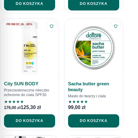
DO KOSZYKA
DO KOSZYKA
PROMOCJA -30%
City SUN BODY
Sacha butter green
beauty
Przeciwsłoneczne mleczko
ochronne do ciała SPF30
Masło do twarzy i ciała
★
★
★
★
★
★
★
★
★
★
125,30
zł
99,00
zł
179,00
zł
DO KOSZYKA
DO KOSZYKA