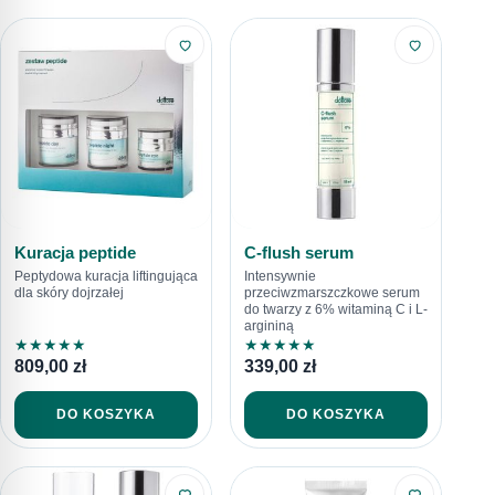
Kuracja peptide
C-flush serum
Peptydowa kuracja liftingująca
Intensywnie
dla skóry dojrzałej
przeciwzmarszczkowe serum
do twarzy z 6% witaminą C i L-
argininą
★
★
★
★
★
★
★
★
★
★
809,00
zł
339,00
zł
DO KOSZYKA
DO KOSZYKA