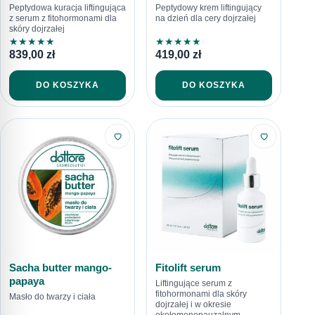
Peptydowa kuracja liftingująca
Peptydowy krem liftingujący
z serum z fitohormonami dla
na dzień dla cery dojrzałej
skóry dojrzałej
★
★
★
★
★
★
★
★
★
★
839,00
zł
419,00
zł
DO KOSZYKA
DO KOSZYKA
Sacha butter mango-
Fitolift serum
papaya
Liftingujące serum z
fitohormonami dla skóry
Masło do twarzy i ciała
dojrzałej i w okresie
okołomenopauzalnym