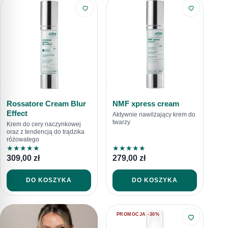
Rossatore Cream Blur
NMF xpress cream
Effect
Aktywnie nawilżający krem do
twarzy
Krem do cery naczynkowej
oraz z tendencją do trądzika
różowatego
★
★
★
★
★
★
★
★
★
★
309,00
zł
279,00
zł
DO KOSZYKA
DO KOSZYKA
PROMOCJA -30%