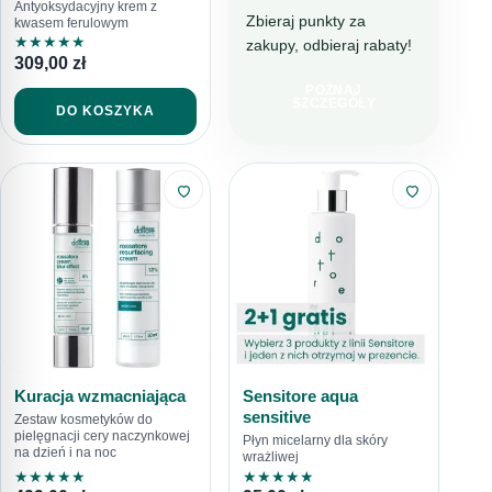
Antyoksydacyjny krem z
Zbieraj punkty za
kwasem ferulowym
★
★
★
★
★
zakupy, odbieraj rabaty!
DOTTORE CLUB
309,00
zł
DOŁĄCZ I
POZNAJ
KUPUJ TANIEJ!
SZCZEGÓŁY
DO KOSZYKA
Kuracja wzmacniająca
Sensitore aqua
sensitive
Zestaw kosmetyków do
pielęgnacji cery naczynkowej
Płyn micelarny dla skóry
na dzień i na noc
wrażliwej
★
★
★
★
★
★
★
★
★
★