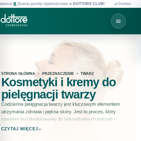
bieraj punkty lojalnościowe w
DOTTORE CLUB
!
Darmowa dostawa od 19
STRONA GŁÓWNA
PRZEZNACZENIE
TWARZ
Kosmetyki i kremy do
pielęgnacji twarzy
Codzienna pielęgnacja twarzy jest kluczowym elementem
utrzymania zdrowia i piękna skóry. Jest to proces, który
powinien być dostosowany do indywidualnych potrzeb i
obejmować różne etapy, w tym oczyszczanie, tonizowanie,
⌄
CZYTAJ WIĘCEJ
nawilżanie i ochronę.