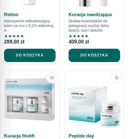
Retino
Kuracja nawilżająca
Intensywnie odbudowujący
Zestaw kosmetyków do
krem na noc z 0,1% witaminą
pielęgnacji suchej skóry
A
twarzy, szyi i dekoltu
★
★
★
★
★
★
★
★
★
★
289,00
zł
409,00
zł
DO KOSZYKA
DO KOSZYKA
Kuracja fitolift
Peptide day