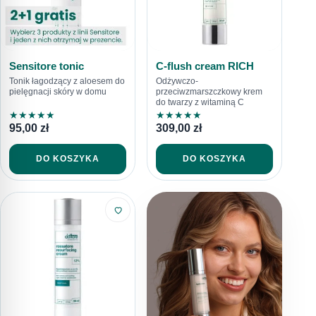
Sensitore tonic
C-flush cream RICH
Tonik łagodzący z aloesem do
Odżywczo-
pielęgnacji skóry w domu
przeciwzmarszczkowy krem
do twarzy z witaminą C
★
★
★
★
★
★
★
★
★
★
95,00
zł
309,00
zł
DO KOSZYKA
DO KOSZYKA