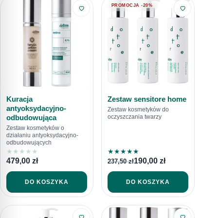
PROMOCJA -20%
Kuracja
Zestaw sensitore home
antyoksydacyjno-
Zestaw kosmetyków do
odbudowująca
oczyszczania twarzy
Zestaw kosmetyków o
działaniu antyoksydacyjno-
odbudowujących
★
★
★
★
★
★
★
★
★
★
479,00
zł
190,00
zł
237,50
zł
DO KOSZYKA
DO KOSZYKA