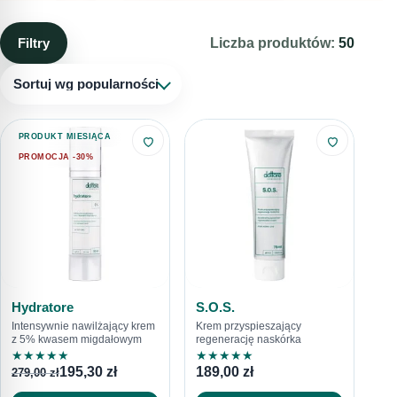
Aplikacja kremu to jeden z najistotniejszych elementów
pielęgnacji. Zadaniem kosmetyków do twarzy takich jak krem
Filtry
Liczba produktów:
50
jest dostarczanie składników odżywczych, utrzymanie
odpowiedniego poziomu nawilżenia skóry, ochrona przed
Sortuj wg popularności
szkodliwymi czynnikami zewnętrznymi, takimi jak
promieniowanie UV czy zanieczyszczenia. Nocą natomiast
PRODUKT MIESIĄCA
krem powinien stymulować procesy regeneracyjne.
PROMOCJA -30%
Hydratore
S.O.S.
Intensywnie nawilżający krem
Krem przyspieszający
z 5% kwasem migdałowym
regenerację naskórka
★
★
★
★
★
★
★
★
★
★
195,30
zł
189,00
zł
279,00
zł