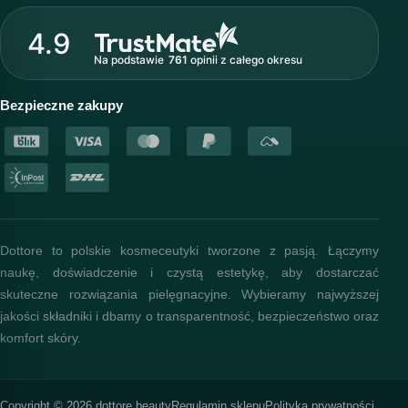
O marce Dottore
Strefa profesjonalisty
4.9
Nasz zespół
Na podstawie
761
opinii
z całego okresu
Akademia i szkolenia
Baza wiedzy
Bezpieczne zakupy
Dottore to polskie kosmeceutyki tworzone z pasją. Łączymy
naukę, doświadczenie i czystą estetykę, aby dostarczać
skuteczne rozwiązania pielęgnacyjne. Wybieramy najwyższej
jakości składniki i dbamy o transparentność, bezpieczeństwo oraz
komfort skóry.
Copyright © 2026 dottore.beauty
Regulamin sklepu
Polityka prywatności