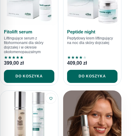
Fitolift serum
Peptide night
Liftingujące serum z
Peptydowy krem liftingujący
fitohormonami dla skóry
na noc dla skóry dojrzałej
dojrzałej i w okresie
okołomenopauzalnym
★
★
★
★
★
★
★
★
★
★
399,00
zł
409,00
zł
DO KOSZYKA
DO KOSZYKA