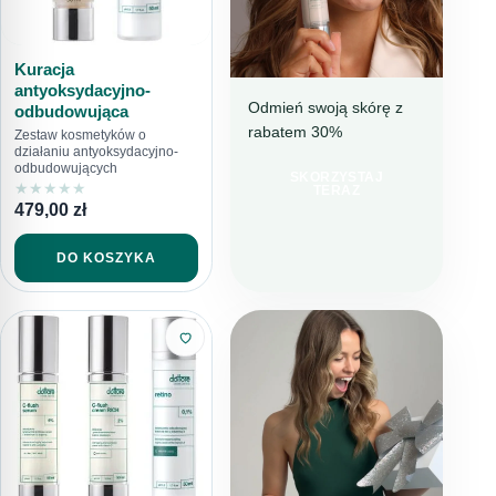
Kuracja
antyoksydacyjno-
Odmień swoją skórę z
odbudowująca
rabatem 30%
NAWILŻENIE I
Zestaw kosmetyków o
działaniu antyoksydacyjno-
REDUKCJA
odbudowujących
NIEDOSKONAŁOŚCI
SKORZYSTAJ
★
★
★
★
★
TERAZ
IDEALNY
479,00
zł
WYBÓR NA
LATO
DO KOSZYKA