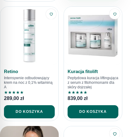
Retino
Kuracja fitolift
Intensywnie odbudowujący
Peptydowa kuracja liftingująca
krem na noc z 0,1% witaminą
z serum z fitohormonami dla
A
skóry dojrzałej
★
★
★
★
★
★
★
★
★
★
289,00
zł
839,00
zł
DO KOSZYKA
DO KOSZYKA