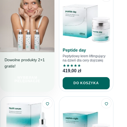
Peptide day
Peptydowy krem liftingujący
Dowolne produkty 2+1
na dzień dla cery dojrzałej
★
★
★
★
★
gratis!
PIELĘGNACJA
419,00
zł
PEŁNA TROSKI
WYBIERAM
LINIA
PIELĘGNACJE
DO KOSZYKA
SENSITORE