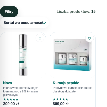
sprężystości skóry. Kiedy kremy modelujące owal twarzy
będą dobrym rozwiązaniem? Gdy zauważysz pierwsze
Filtry
Liczba produktów:
15
oznaki utraty jędrności i elastyczności skóry. To zazwyczaj
następuje wraz z wiekiem, ale proces ten może być
Sortuj wg popularności
przyspieszony przez różne czynniki, takie jak nadmierna
ekspozycja na słońce, stres czy zanieczyszczenia
środowiska.
Novo
Kuracja peptide
Intensywnie odmładzający
Peptydowa kuracja liftingująca
krem na noc z 8% kwasem
dla skóry dojrzałej
glikolowym
★
★
★
★
★
★
★
★
★
★
309,00
zł
809,00
zł