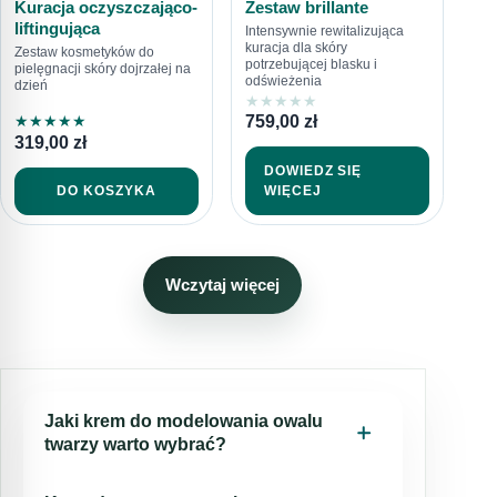
Kuracja oczyszczająco-
Zestaw brillante
liftingująca
Intensywnie rewitalizująca
kuracja dla skóry
Zestaw kosmetyków do
potrzebującej blasku i
pielęgnacji skóry dojrzałej na
odświeżenia
dzień
★
★
★
★
★
759,00
zł
★
★
★
★
★
319,00
zł
DOWIEDZ SIĘ
DO KOSZYKA
WIĘCEJ
Wczytaj więcej
Jaki krem do modelowania owalu
twarzy warto wybrać?
Wybierając krem do modelowania owalu