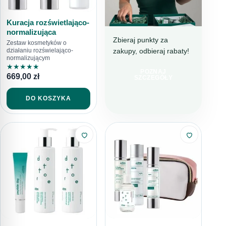
Kuracja rozświetlająco-
normalizująca
Zbieraj punkty za
Zestaw kosmetyków o
zakupy, odbieraj rabaty!
działaniu rozświelająco-
DOTTORE CLUB
normalizującym
DOŁĄCZ I
★
★
★
★
★
POZNAJ
669,00
zł
KUPUJ TANIEJ!
SZCZEGÓŁY
DO KOSZYKA