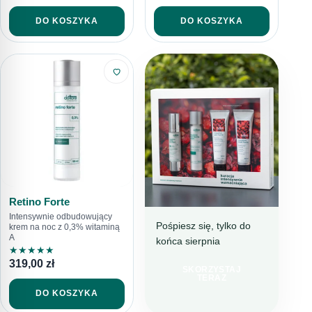
DO KOSZYKA
DO KOSZYKA
Retino Forte
Intensywnie odbudowujący
Pośpiesz się, tylko do
krem na noc z 0,3% witaminą
A
końca sierpnia
BESTSELLEROWA
★
★
★
★
★
KURACJA
319,00
zł
SKORZYSTAJ
TERAZ 199 ZŁ
TERAZ
TANIEJ
DO KOSZYKA