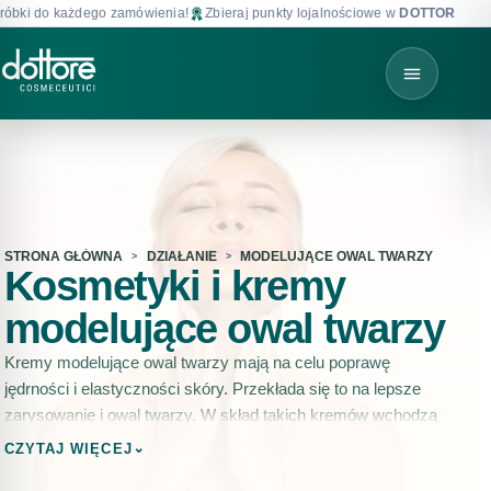
 do każdego zamówienia!
Zbieraj punkty lojalnościowe w
DOTTORE CLUB
!
STRONA GŁÓWNA
DZIAŁANIE
MODELUJĄCE OWAL TWARZY
Kosmetyki i kremy
modelujące owal twarzy
Kremy modelujące owal twarzy mają na celu poprawę
jędrności i elastyczności skóry. Przekłada się to na lepsze
zarysowanie i owal twarzy. W skład takich kremów wchodzą
zwykle składniki aktywne, które stymulują produkcję kolagenu
⌄
CZYTAJ WIĘCEJ
i elastyny, dwóch białek kluczowych dla utrzymania jędrności i