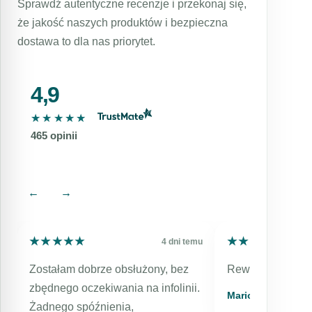
Sprawdź autentyczne recenzje i przekonaj się,
krem do modelowania twarzy to tylko jeden z
że jakość naszych produktów i bezpieczna
elementów kompleksowej pielęgnacji skóry.
dostawa to dla nas priorytet.
Dobrze dobrana rutyna pielęgnacyjna powinna
obejmować także oczyszczanie, nawilżanie i
ochronę przeciwsłoneczną.
4,9
★★★★★
★★★★★
465 opinii
←
→
★★★★★
★★★★★
★★★★★
★★★★★
mu
4 dni temu
Zostałam dobrze obsłużony, bez
Rewelacyjny, szy
zbędnego oczekiwania na infolinii.
Mariola
Żadnego spóźnienia,