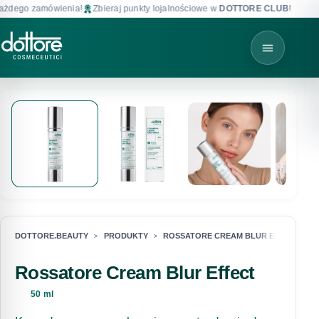
dego zamówienia!
Zbieraj punkty lojalnościowe w
DOTTORE CLUB
!
Dar
DOTTORE.BEAUTY
PRODUKTY
ROSSATORE CREAM BLUR EFFECT
Rossatore Cream Blur Effect
50 ml