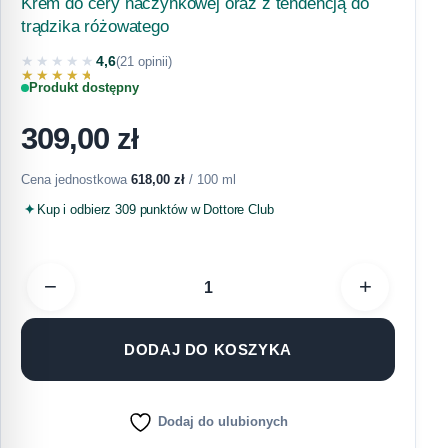
Krem do cery naczynkowej oraz z tendencją do
trądzika różowatego
★★★★★
4,6
(21 opinii)
★★★★★
Produkt dostępny
309,00
zł
Cena jednostkowa
618,00
zł
/ 100 ml
Kup i odbierz 309 punktów w Dottore Club
−
+
DODAJ DO KOSZYKA
Dodaj do ulubionych