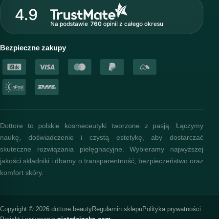
Strefa profesjonalisty
4.9
Nasz zespół
Na podstawie
760
opinii
z całego okresu
Akademia i szkolenia
Baza wiedzy
Bezpieczne zakupy
Dottore to polskie kosmeceutyki tworzone z pasją. Łączymy
naukę, doświadczenie i czystą estetykę, aby dostarczać
skuteczne rozwiązania pielęgnacyjne. Wybieramy najwyższej
jakości składniki i dbamy o transparentność, bezpieczeństwo oraz
komfort skóry.
Copyright © 2026 dottore.beauty
Regulamin sklepu
Polityka prywatności