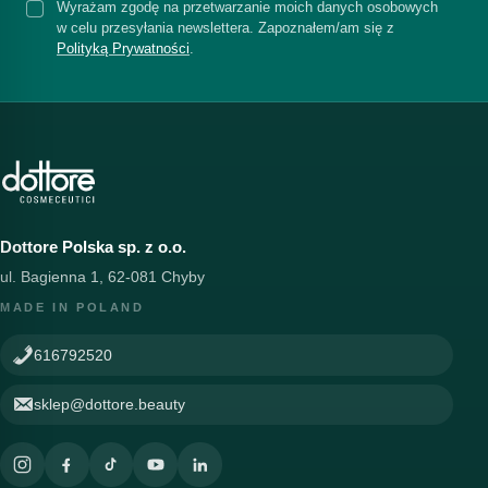
Wyrażam zgodę na przetwarzanie moich danych osobowych
w celu przesyłania newslettera. Zapoznałem/am się z
Polityką Prywatności
.
Dottore Polska sp. z o.o.
ul. Bagienna 1, 62-081 Chyby
MADE IN POLAND
616792520
sklep@dottore.beauty