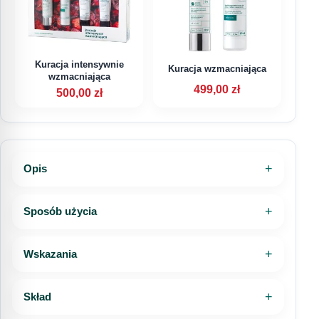
odstąpienia od umowy opisaliśmy w
dedykowanych dokumentach sklepu.
Telefon
Kurier DHL
20,00 zł
Zwroty i reklamacje
Regulamin sklepu
Kuracja intensywnie
Kuracja wzmacniająca
Dostawa do punktu DHL POP
20,00 zł
wzmacniająca
Wiadomość
499,00
zł
500,00
zł
Kurier DHL (za pobraniem)
25,00 zł
Dostawa do punktu DHL POP (za
25,00 zł
Opis
pobraniem)
Wyrażam zgodę na przetwarzanie moich danych
osobowych w celu obsługi mojego zapytania.
Sposób użycia
Sprawdź pełne informacje o dostawie
Zapoznałem/am się z
Polityką prywatności
.
Wskazania
WYŚLIJ PYTANIE
Skład
616792520
sklep@dottore.beauty