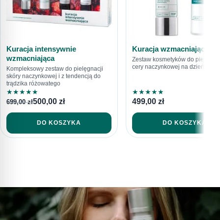
Kuracja intensywnie
Kuracja wzmacniająca
wzmacniająca
Zestaw kosmetyków do pielęgnac
cery naczynkowej na dzień i na 
Kompleksowy zestaw do pielęgnacji
skóry naczynkowej i z tendencją do
trądzika różowatego
★
★
★
★
★
★
★
★
★
★
500,00
zł
499,00
zł
699,00
zł
DO KOSZYKA
DO KOSZYKA