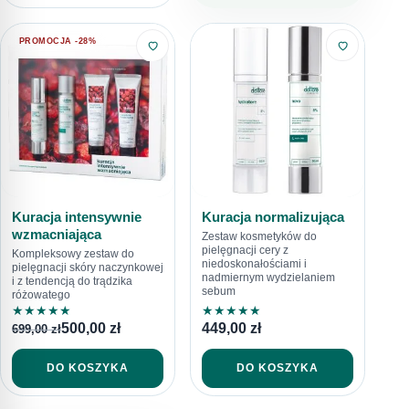
PROMOCJA -28%
Kuracja intensywnie
Kuracja normalizująca
wzmacniająca
Zestaw kosmetyków do
pielęgnacji cery z
Kompleksowy zestaw do
niedoskonałościami i
pielęgnacji skóry naczynkowej
nadmiernym wydzielaniem
i z tendencją do trądzika
sebum
różowatego
★
★
★
★
★
★
★
★
★
★
500,00
zł
449,00
zł
699,00
zł
DO KOSZYKA
DO KOSZYKA