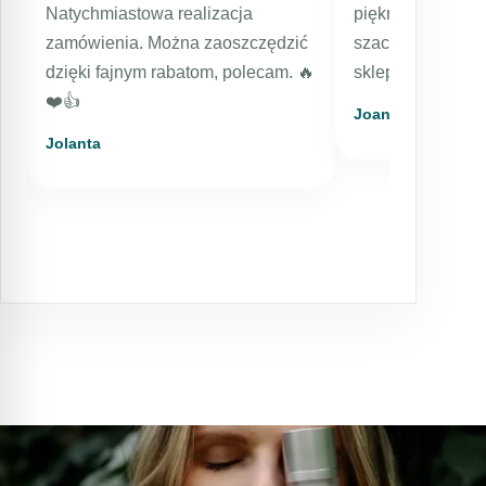
Natychmiastowa realizacja
pięknie zapakowa
zamówienia. Można zaoszczędzić
szacunkiem dla k
dzięki fajnym rabatom, polecam. 🔥
sklep, kosmetyki
❤️👍️
Joanna
Jolanta