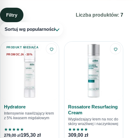
złuszczanie martwych komórek, doceniana jest w leczeniu
trądziku, redukcji przebarwień i oznak starzenia. W linii dottore
Filtry
Liczba produktów:
7
nie mogło zabraknąć kosmeceutyków z kwasem
migdałowym.
Sortuj wg popularności
PRODUKT MIESIĄCA
PROMOCJA -30%
Hydratore
Rossatore Resurfacing
Cream
Intensywnie nawilżający krem
z 5% kwasem migdałowym
Wygładzający krem na noc do
skóry wrażliwej i naczynkowej
★
★
★
★
★
★
★
★
★
★
195,30
zł
309,00
zł
279,00
zł