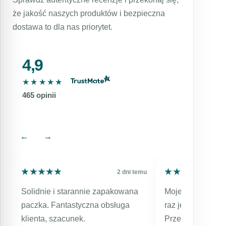
czynnikami zewnętrznymi.
problemów z wyborem kremu bądź innego
że jakość naszych produktów i bezpieczna
Omawiana substancja, podobnie jak inne
kosmeceutyku, zapewniamy wsparcie
dostawa to dla nas priorytet.
kwasy AHA, może zwiększyć wrażliwość
naszych specjalistów. Udanych zakupów!
skóry na słońce, dlatego konieczne jest
stosowanie ochrony przeciwsłonecznej.
4,9
★★★★★
★★★★★
465 opinii
←
→
★★★★★
★★★★★
★★★★★
★★★★★
aj
2 dni temu
Solidnie i starannie zapakowana
Moje kolejne zam
paczka. Fantastyczna obsługa
raz jestem bard
klienta, szacunek.
Przesyłka expres