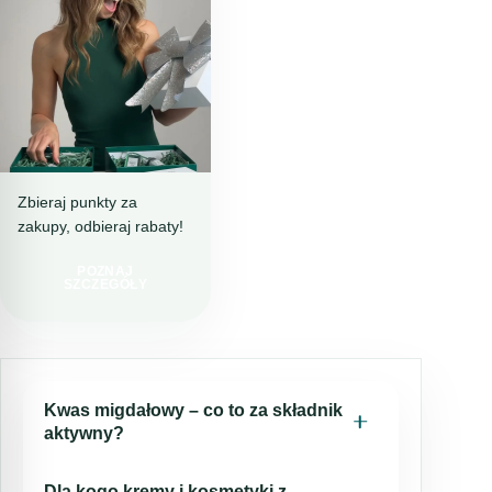
Zbieraj punkty za
zakupy, odbieraj rabaty!
DOTTORE CLUB
DOŁĄCZ I
POZNAJ
KUPUJ TANIEJ!
SZCZEGÓŁY
Kwas migdałowy – co to za składnik
aktywny?
Kwas migdałowy to rodzaj kwasu alfa-
Dla kogo kremy i kosmetyki z