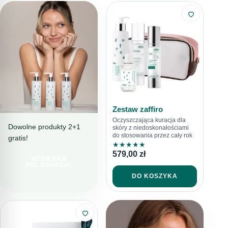
Zestaw zaffiro
Oczyszczająca kuracja dla
Dowolne produkty 2+1
skóry z niedoskonałościami
do stosowania przez cały rok
gratis!
PIELĘGNACJA
★
★
★
★
★
PEŁNA TROSKI
579,00
zł
WYBIERAM
LINIA
PIELĘGNACJE
SENSITORE
DO KOSZYKA