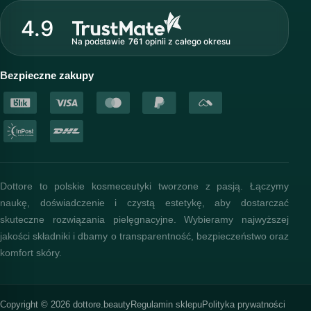
Strefa profesjonalisty
4.9
Nasz zespół
Na podstawie
761
opinii
z całego okresu
Akademia i szkolenia
Baza wiedzy
Bezpieczne zakupy
Dottore to polskie kosmeceutyki tworzone z pasją. Łączymy
naukę, doświadczenie i czystą estetykę, aby dostarczać
skuteczne rozwiązania pielęgnacyjne. Wybieramy najwyższej
jakości składniki i dbamy o transparentność, bezpieczeństwo oraz
komfort skóry.
Copyright © 2026 dottore.beauty
Regulamin sklepu
Polityka prywatności