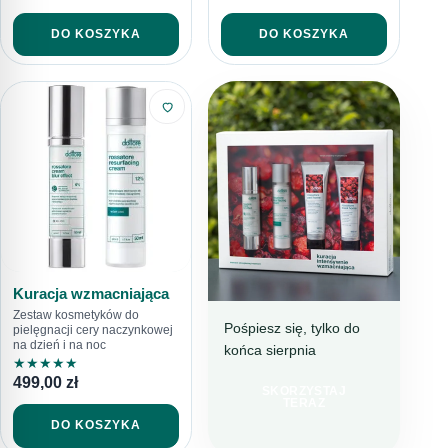
DO KOSZYKA
DO KOSZYKA
Kuracja wzmacniająca
Zestaw kosmetyków do
Pośpiesz się, tylko do
pielęgnacji cery naczynkowej
na dzień i na noc
końca sierpnia
BESTSELLEROWA
★
★
★
★
★
KURACJA
499,00
zł
SKORZYSTAJ
TERAZ 199 ZŁ
TERAZ
TANIEJ
DO KOSZYKA