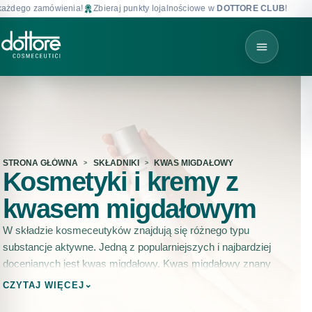
go zamówienia!
Zbieraj punkty lojalnościowe w
DOTTORE CLUB
!
Darm
STRONA GŁÓWNA
SKŁADNIKI
KWAS MIGDAŁOWY
Kosmetyki i kremy z
kwasem migdałowym
W składzie kosmeceutyków znajdują się różnego typu
substancje aktywne. Jedną z popularniejszych i najbardziej
docenianych jest kwas migdałowy. Kwas migdałowy znany
jest z właściwości złuszczających, które pomagają odświeżyć
⌄
CZYTAJ WIĘCEJ
i ożywić cerę. Wspomniana substancja stymulacje