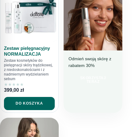
Zestaw pielęgnacyjny
NORMALIZACJA
Odmień swoją skórę z
Zestaw kosmetyków do
rabatem 30%
pielęgnacji skóry trądzikowej,
NAWILŻENIE I
z niedoskonałościami i z
REDUKCJA
nadmiernym wydzielaniem
NIEDOSKONAŁOŚCI
SKORZYSTAJ
sebum
TERAZ
★
★
★
★
★
IDEALNY
399,00
zł
WYBÓR NA
LATO
DO KOSZYKA