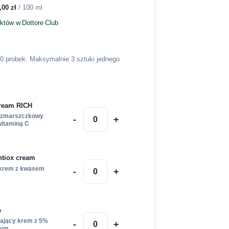
,00
zł
/ 100 ml
nktów w Dottore Club
10 probek. Maksymalnie 3 sztuki jednego
cream RICH
wzmarszczkowy
-
+
witaminą C
ntiox cream
 krem z kwasem
-
+
e
żający krem z 5%
-
+
wym