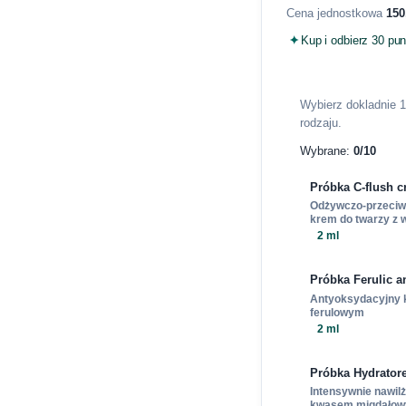
Cena jednostkowa
150
Kup i odbierz 30 pu
Wybierz dokladnie 
rodzaju.
Wybrane:
0
/
10
Próbka C-flush 
Odżywczo-przeci
krem do twarzy z 
2 ml
Próbka Ferulic a
Antyoksydacyjny
ferulowym
2 ml
Próbka Hydrator
Intensywnie nawil
kwasem migdało