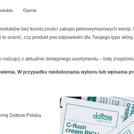
lub bezpośredn
InPost Kurier
oduktu
Opinie
Szczegółowe za
od umowy opis
Kurier DHL
sklepu.
Wiadomość
roduktów bez konieczności zakupu pełnowymiarowych wersji. 
Dostawa do p
i to ocenić, czy produkt jest odpowiedni dla Twojego typu skór
Zwroty i reklam
InPost Kurier 
rodzaju) z aktualnie dostępnego asortymentu – listę znajdzies
Kurier DHL (za
enia. W przypadku niedokonania wyboru lub wpisania prób
Wyrażam zgodę
w celu obsługi 
Polityką prywat
Dostawa do pu
pobraniem)
Sprawdź pełne i
irmę Dottore Polska
616792520
s