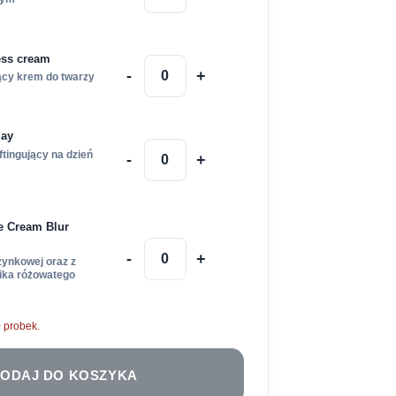
ess cream
-
+
ący krem do twarzy
day
tingujący na dzień
-
+
e Cream Blur
-
+
ynkowej oraz z
zika różowatego
 probek.
ODAJ DO KOSZYKA