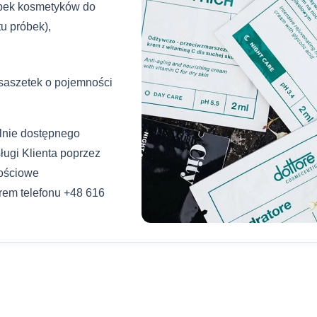
óbek kosmetyków do
u próbek),
saszetek o pojemności
alnie dostępnego
ługi Klienta poprzez
nościowe
rem telefonu +48 616