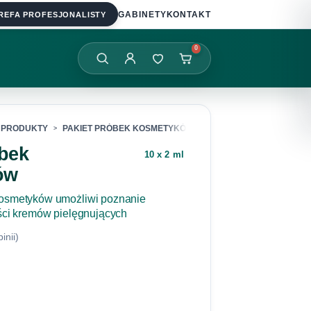
REFA PROFESJONALISTY
GABINETY
KONTAKT
0
PRODUKTY
PAKIET PRÓBEK KOSMETYKÓW
óbek
10 x 2 ml
ów
kosmetyków umożliwi poznanie
ości kremów pielęgnujących
inii)