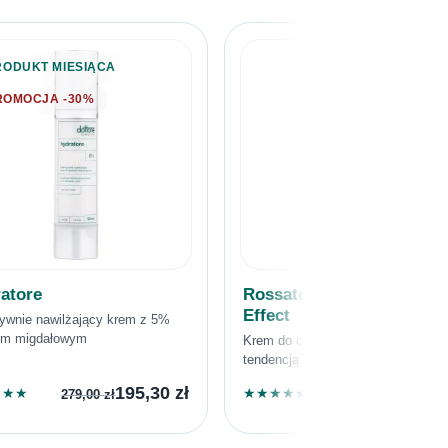
RODUKT MIESIĄCA
ROMOCJA -30%
atore
Rossatore Cream Blur
Effect
sywnie nawilżający krem z 5%
m migdałowym
Krem do cery naczynkowej oraz z
tendencją do trądzika różowatego
195,30
zł
309,0
★
★
★
★
★
★
★
★
279,00
zł