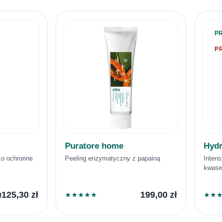
P
P
Puratore home
Hydr
ko ochronne
Peeling enzymatyczny z papainą
Inten
kwase
125,30
zł
199,00
zł
★
★
★
★
★
★
★
ł