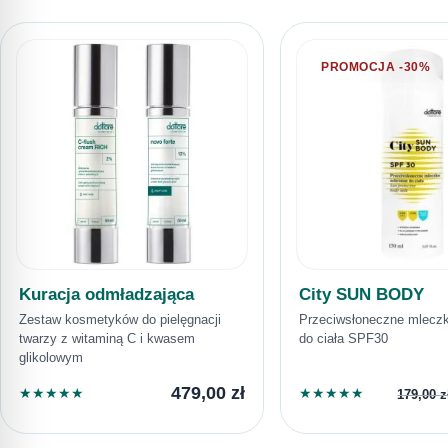
PROMOCJA -30%
Kuracja odmładzająca
City SUN BODY
Zestaw kosmetyków do pielęgnacji
Przeciwsłoneczne mlecz
twarzy z witaminą C i kwasem
do ciała SPF30
glikolowym
479,00
zł
★
★
★
★
★
★
★
★
★
★
179,00
z