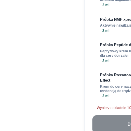
2 ml
Próbka NMF xpr
Aktywnie nawilżaj
2 ml
Próbka Peptide 
Peptydowy krem lif
dla cery dojrzałej
2 ml
Próbka Rossator
Effect
Krem do cery nacz
tendencją do trąd
2 ml
Wybierz dokladnie 10
D