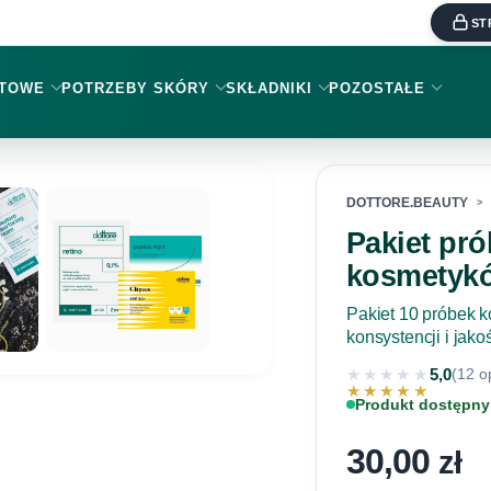
ST
KTOWE
POTRZEBY SKÓRY
SKŁADNIKI
POZOSTAŁE
DOTTORE.BEAUTY
Pakiet pr
kosmetyk
Pakiet 10 próbek 
konsystencji i jak
★★★★★
5,0
(12 op
★★★★★
Produkt dostępny
30,00
zł