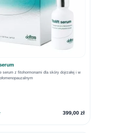
t serum
ce serum z fitohormonami dla skóry dojrzałej i w
kołomenopauzalnym
399,00
zł
★