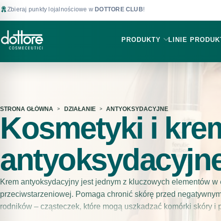
Zbieraj punkty lojalnościowe w
DOTTORE CLUB
!
PRODUKTY
LINIE PRODU
STRONA GŁÓWNA
DZIAŁANIE
ANTYOKSYDACYJNE
Kosmetyki i kre
antyoksydacyjn
Krem antyoksydacyjny jest jednym z kluczowych elementów w e
przeciwstarzeniowej. Pomaga chronić skórę przed negatywn
rodników – cząsteczek, które mogą uszkadzać komórki skóry i 
starzenia. Wolne rodniki mogą pochodzić z wielu źródeł, w tym