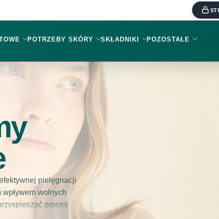
ST
KTOWE
POTRZEBY SKÓRY
SKŁADNIKI
POZOSTAŁE
my
e
fektywnej pielęgnacji
ym wpływem wolnych
przyspieszać proces
 z zanieczyszczeń