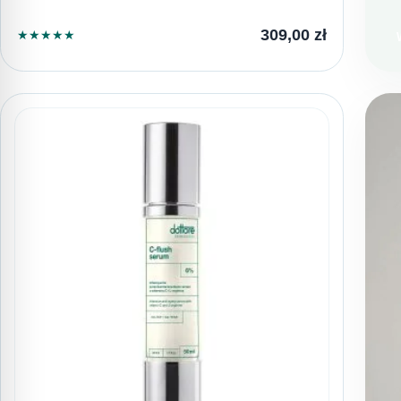
L
309,00
zł
★
★
★
★
★