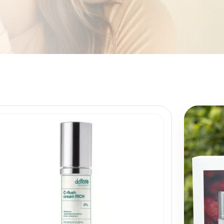
ie kremu
iezależnie od wieku
krem antyoksydacyjny