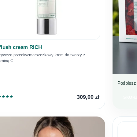
flush cream RICH
ywczo-przeciwzmarszczkowy krem do twarzy z
aminą C
Pośpiesz 
BESTS
TERA
309,00
zł
★
★
★
★
SKORZ