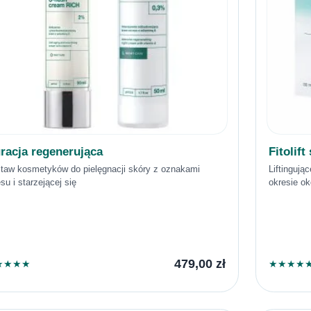
racja regenerująca
Fitolif
taw kosmetyków do pielęgnacji skóry z oznakami
Liftingują
esu i starzejącej się
okresie o
479,00
zł
★
★
★
★
★
★
★
★