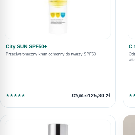
City SUN SPF50+
C-
Przeciwsłoneczny krem ochronny do twarzy SPF50+
Odż
wit
125,30
zł
★
★
★
★
★
★
179,00
zł