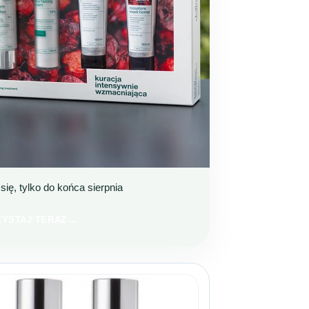
się, tylko do końca sierpnia
ELLEROWA KURACJA
Z 199 ZŁ TANIEJ
YSTAJ TERAZ