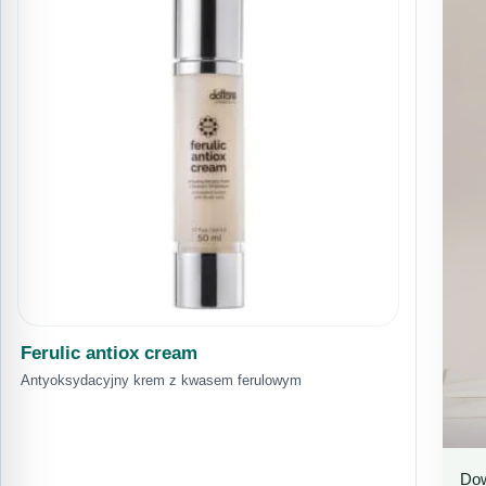
Ferulic antiox cream
Antyoksydacyjny krem z kwasem ferulowym
Dow
P