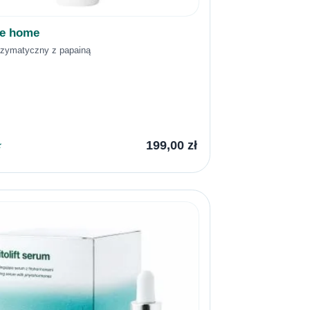
re home
nzymatyczny z papainą
199,00
zł
★