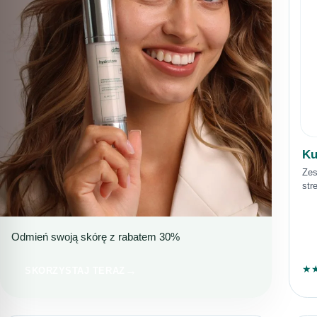
Ku
Zes
str
Odmień swoją skórę z rabatem 30%
NAWILŻENIE I REDUKCJA NIEDOSKONAŁOŚCI
IDEALNY WYBÓR NA
★
SKORZYSTAJ TERAZ
LATO