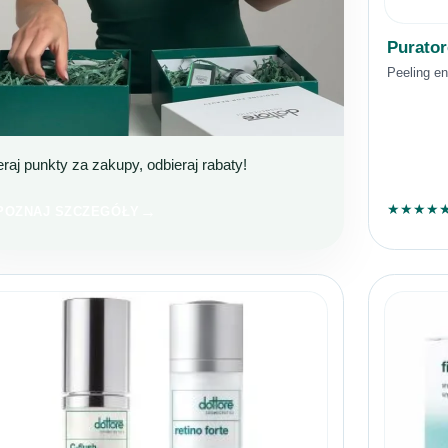
Purato
Peeling e
eraj punkty za zakupy, odbieraj rabaty!
OTTORE CLUB
OŁĄCZ I KUPUJ TANIEJ!
★
★
★
★
POZNAJ SZCZEGÓŁY