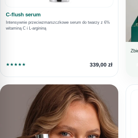
C-flush serum
Intensywnie przeciwzmarszczkowe serum do twarzy z 6%
witaminą C i L-argininą
Zbi
D
D
339,00
zł
★
★
★
★
★