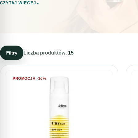
⌄
CZYTAJ WIĘCEJ
środowiskowych, promieniowania UV, stresu i diety. Stosowan
antyoksydacyjnego może być korzystne dla większości osób, n
czy typu skóry.
Warto mieć to na uwadze i do codziennej pielęgnacji włączyć 
zawierający wyselekcjonowane składniki aktywne.
Filtry
Liczba produktów:
15
PROMOCJA -30%