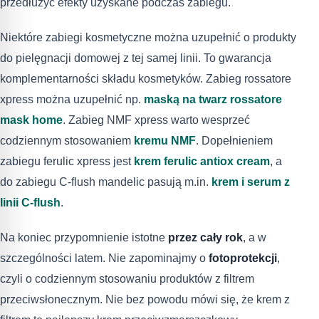
przedłużyć efekty uzyskane podczas zabiegu.
Niektóre zabiegi kosmetyczne można uzupełnić o produkty
do pielęgnacji domowej z tej samej linii. To gwarancja
komplementarności składu kosmetyków. Zabieg rossatore
xpress można uzupełnić np.
maską na twarz rossatore
mask home
. Zabieg NMF xpress warto wesprzeć
codziennym stosowaniem
kremu NMF
. Dopełnieniem
zabiegu ferulic xpress jest
krem ferulic antiox cream
, a
do zabiegu C-flush mandelic pasują m.in.
krem i serum z
linii C-flush
.
Na koniec przypomnienie istotne
przez cały rok
, a w
szczególności latem. Nie zapominajmy o
fotoprotekcji
,
czyli o codziennym stosowaniu produktów z filtrem
przeciwsłonecznym. Nie bez powodu mówi się, że krem z