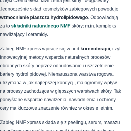
dzięki czemu efekt nawilżenia jest silny i długotrwały.
Jednocześnie skład kosmetyków zabiegowych powoduje
wzmocnienie płaszcza hydrolipidowego
. Odpowiadają
za to
składniki naturalnego NMF
skóry: m.in. kompleks
nawilżający i ceramidy.
Zabieg NMF xpress wpisuje się w nurt
korneoterapii
, czyli
innowacyjnej metody wsparcia naturalnych procesów
obronnych skóry poprzez odbudowanie i uszczelnienie
bariery hydrolipidowej. Nienaruszona warstwa rogowa,
utrzymana w jak najlepszej kondycji, ma ogromny wpływ
na procesy zachodzące w głębszych warstwach skóry. Tak
pomyślane wsparcie nawilżenia, nawodnienia i ochrony
cery ma kluczowe znaczenie również w okresie letnim.
Zabieg NMF xpress składa się z peelingu, serum, masażu
na odżywczym maśle oraz nawilżającej maski na twarz.