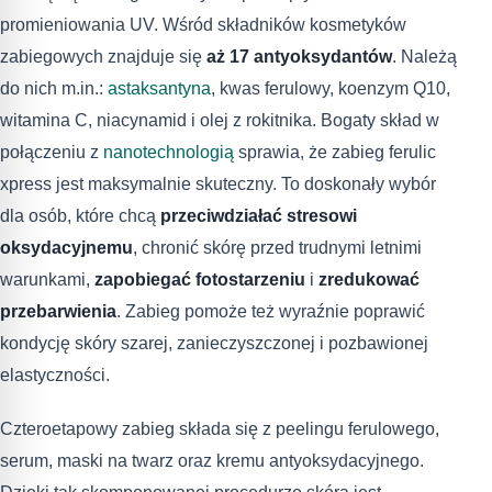
promieniowania UV. Wśród składników kosmetyków
zabiegowych znajduje się
aż 17 antyoksydantów
. Należą
do nich m.in.:
astaksantyna
, kwas ferulowy, koenzym Q10,
witamina C, niacynamid i olej z rokitnika. Bogaty skład w
połączeniu z
nanotechnologią
sprawia, że zabieg ferulic
xpress jest maksymalnie skuteczny. To doskonały wybór
dla osób, które chcą
przeciwdziałać stresowi
oksydacyjnemu
, chronić skórę przed trudnymi letnimi
warunkami,
zapobiegać fotostarzeniu
i
zredukować
przebarwienia
. Zabieg pomoże też wyraźnie poprawić
kondycję skóry szarej, zanieczyszczonej i pozbawionej
elastyczności.
Czteroetapowy zabieg składa się z peelingu ferulowego,
serum, maski na twarz oraz kremu antyoksydacyjnego.