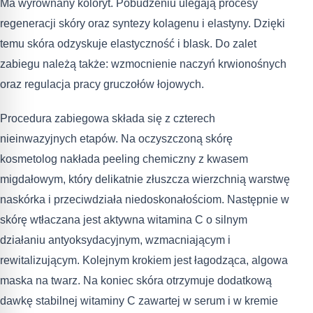
Ma wyrównany koloryt. Pobudzeniu ulegają procesy
regeneracji skóry oraz syntezy kolagenu i elastyny. Dzięki
temu skóra odzyskuje elastyczność i blask. Do zalet
zabiegu należą także: wzmocnienie naczyń krwionośnych
oraz regulacja pracy gruczołów łojowych.
Procedura zabiegowa składa się z czterech
nieinwazyjnych etapów. Na oczyszczoną skórę
kosmetolog nakłada peeling chemiczny z kwasem
migdałowym, który delikatnie złuszcza wierzchnią warstwę
naskórka i przeciwdziała niedoskonałościom. Następnie w
skórę wtłaczana jest aktywna witamina C o silnym
działaniu antyoksydacyjnym, wzmacniającym i
rewitalizującym. Kolejnym krokiem jest łagodząca, algowa
maska na twarz. Na koniec skóra otrzymuje dodatkową
dawkę stabilnej witaminy C zawartej w serum i w kremie