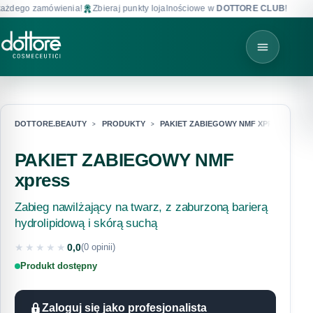
żdego zamówienia!
Zbieraj punkty lojalnościowe w
DOTTORE CLUB
!
D
DOTTORE.BEAUTY
PRODUKTY
PAKIET ZABIEGOWY NMF XPRESS
PAKIET ZABIEGOWY NMF
xpress
Zabieg nawilżający na twarz, z zaburzoną barierą
hydrolipidową i skórą suchą
★★★★★
0,0
(0 opinii)
★★★★★
Produkt dostępny
Zaloguj się jako profesjonalista