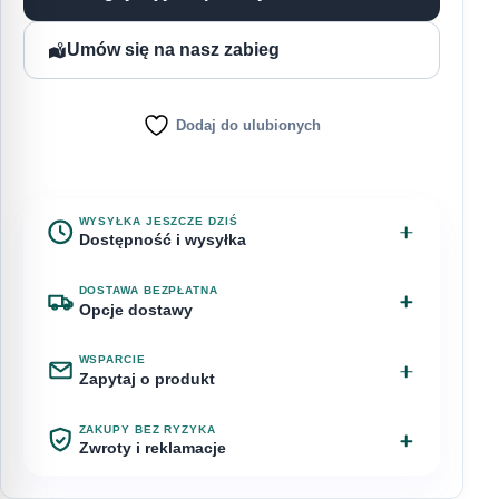
Umów się na nasz zabieg
Dodaj do ulubionych
WYSYŁKA JESZCZE DZIŚ
Dostępność i wysyłka
Na stanie
Przewidywana dostawa: 10 sierpnia
DOSTAWA BEZPŁATNA
Opcje dostawy
Zamów w ciągu
WSPARCIE
Odbiór osobisty – Chyby, ul.
za 2 godziny 47 minut
Bezpłatnie
Zapytaj o produkt
Bagienna 1
a zamówienie nadamy jeszcze dziś.
Masz pytanie o PAKIET ZABIEGOWY NMF xpress?
ZAKUPY BEZ RYZYKA
Napisz do nas.
Zwroty i reklamacje
InPost Paczkomat 24/7
15,00 zł
WYSYŁKA
Imię
Klient detaliczny może odstąpić od umowy w
Dzisiaj