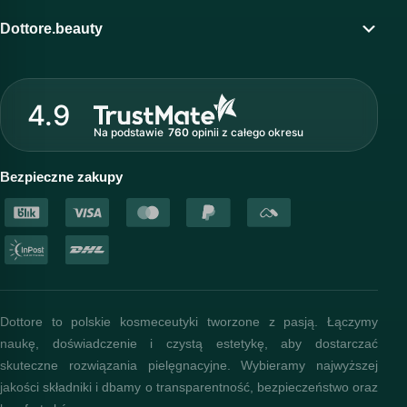
Program lojalnościowy
Dottore.beauty
Wirtualny kosmetolog
O marce Dottore
Strefa profesjonalisty
4.9
Nasz zespół
Na podstawie
760
opinii
z całego okresu
Akademia i szkolenia
Baza wiedzy
Bezpieczne zakupy
Dottore to polskie kosmeceutyki tworzone z pasją. Łączymy
naukę, doświadczenie i czystą estetykę, aby dostarczać
skuteczne rozwiązania pielęgnacyjne. Wybieramy najwyższej
jakości składniki i dbamy o transparentność, bezpieczeństwo oraz