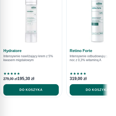
Zapoznałem/am się z
Polityką prywatności
.
WYŚLIJ PYTANIE
616792520
sklep@dottore.beauty
Hydratore
Retino Forte
Intensywnie nawilżający krem z 5%
Intensywnie odbudowujący krem
kwasem migdałowym
noc z 0,3% witaminą A
★
★
★
★
★
★
★
★
★
★
195,30
zł
319,00
zł
279,00
zł
DO KOSZYKA
DO KOSZYKA