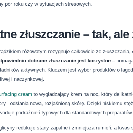
y pór roku czy w sytuacjach stresowych.
tne złuszczanie – tak, ale
rądzikiem różowatym rezygnuje całkowicie ze złuszczania, 
dpowiednio dobrane złuszczanie jest korzystne
– pomaga 
kładników aktywnych. Kluczem jest wybór produktów o łagod
liwej i naczynkowej.
urfacing cream
to wygładzający krem na noc, który delikatn
ory i odsłania nową, rozjaśnioną skórę. Dzięki niskiemu s
owoduje podrażnień typowych dla standardowych preparatów
licyny redukuje stany zapalne i zmniejsza rumień, a kwas s