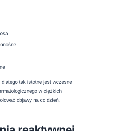
nosa
ionośne
zne
dlatego tak istotne jest wczesne
dermatologicznego w ciężkich
rolować objawy na co dzień.
nia reaktywnej