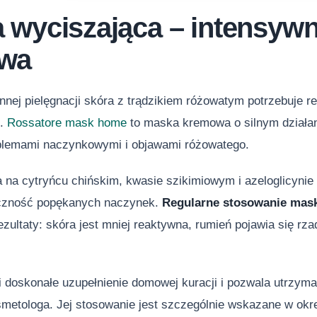
 wyciszająca – intensywn
wa
nnej pielęgnacji skóra z trądzikiem różowatym potrzebuje 
.
Rossatore mask home
to maska kremowa o silnym działan
oblemami naczynkowymi i objawami różowatego.
 na cytryńcu chińskim, kwasie szikimiowym i azeloglicynie 
oczność popękanych naczynek.
Regularne stosowanie mas
zultaty: skóra jest mniej reaktywna, rumień pojawia się rzadz
 doskonałe uzupełnienie domowej kuracji i pozwala utrzym
smetologa. Jej stosowanie jest szczególnie wskazane w okr