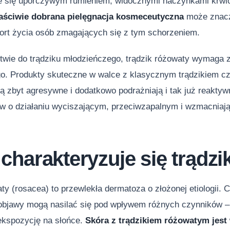
e się uporczywym rumieniem, widocznymi naczynkami krwio
aściwie dobrana pielęgnacja kosmeceutyczna
może znacz
ort życia osób zmagających się z tym schorzeniem.
twie do trądziku młodzieńczego, trądzik różowaty wymaga z
go. Produkty skuteczne w walce z klasycznym trądzikiem cz
ą zbyt agresywne i dodatkowo podrażniają i tak już reakty
 o działaniu wyciszającym, przeciwzapalnym i wzmacniaj
charakteryzuje się trądzi
ty (rosacea) to przewlekła dermatoza o złożonej etiologii.
ej objawy mogą nasilać się pod wpływem różnych czynników –
 ekspozycję na słońce.
Skóra z trądzikiem różowatym jest