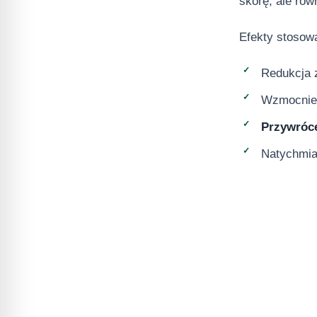
skórę, ale rów
Efekty stosowa
Redukcja z
Wzmocnien
Przywróc
Natychmias