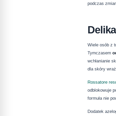
podczas zmian
Delika
Wiele osób z t
Tymczasem
o
wchłanianie s
dla skóry wraż
Rossatore res
odblokowuje p
formuła nie p
Dodatek azelog