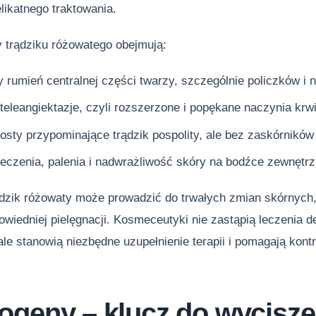
likatnego traktowania.
 trądziku różowatego obejmują:
rumień centralnej części twarzy, szczególnie policzków i 
eleangiektazje, czyli rozszerzone i popękane naczynia krw
rosty przypominające trądzik pospolity, ale bez zaskórników
eczenia, palenia i nadwrażliwość skóry na bodźce zewnętr
dzik różowaty może prowadzić do trwałych zmian skórnych, 
wiedniej pielęgnacji. Kosmeceutyki nie zastąpią leczenia 
le stanowią niezbędne uzupełnienie terapii i pomagają kont
ogeny – klucz do wycisze