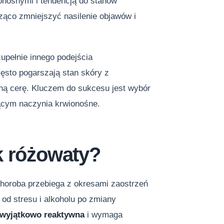
nośnymi i tendencją do stanów
ąco zmniejszyć nasilenie objawów i
upełnie innego podejścia
ęsto pogarszają stan skóry z
wną cerę. Kluczem do sukcesu jest wybór
ącym naczynia krwionośne.
k różowaty?
 Choroba przebiega z okresami zaostrzeń
 od stresu i alkoholu po zmiany
 wyjątkowo reaktywna
i wymaga