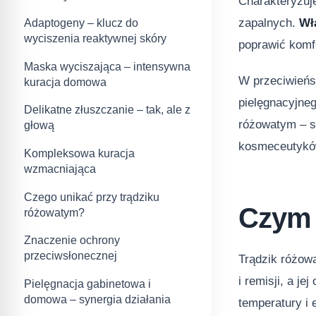
Charakteryzuj
zapalnych.
Wł
Adaptogeny – klucz do
wyciszenia reaktywnej skóry
poprawić komf
Maska wyciszająca – intensywna
W przeciwieńs
kuracja domowa
pielęgnacyjne
Delikatne złuszczanie – tak, ale z
różowatym – s
głową
kosmeceutyków
Kompleksowa kuracja
wzmacniająca
Czego unikać przy trądziku
Czym 
różowatym?
Znaczenie ochrony
przeciwsłonecznej
Trądzik różowa
i remisji, a j
Pielęgnacja gabinetowa i
domowa – synergia działania
temperatury i