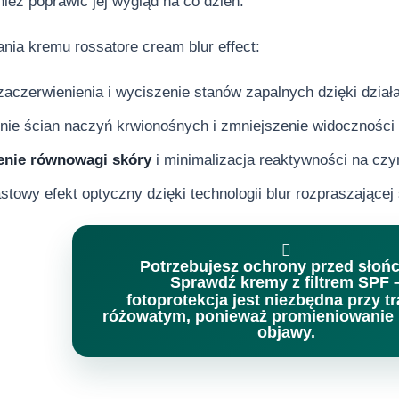
nież poprawić jej wygląd na co dzień.
nia kremu rossatore cream blur effect:
aczerwienienia i wyciszenie stanów zapalnych dzięki dzia
ie ścian naczyń krwionośnych i zmniejszenie widoczności t
enie równowagi skóry
i minimalizacja reaktywności na czy
towy efekt optyczny dzięki technologii blur rozpraszającej 

Potrzebujesz ochrony przed sło
Sprawdź kremy z filtrem SPF 
fotoprotekcja jest niezbędna przy t
różowatym, ponieważ promieniowanie 
objawy.