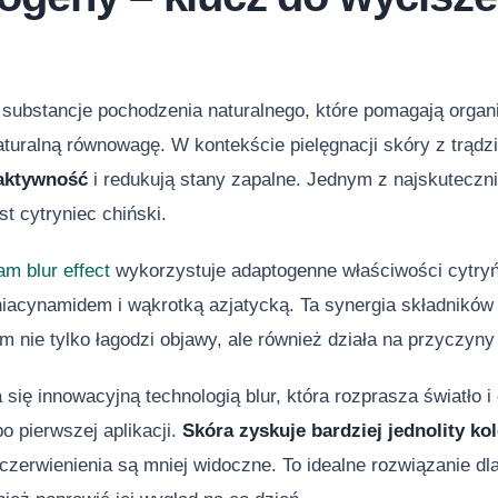
 substancje pochodzenia naturalnego, które pomagają organ
aturalną równowagę. W kontekście pielęgnacji skóry z trą
aktywność
i redukują stany zapalne. Jednym z najskutecz
st cytryniec chiński.
m blur effect
wykorzystuje adaptogenne właściwości cytryń
 niacynamidem i wąkrotką azjatycką. Ta synergia składnikó
em nie tylko łagodzi objawy, ale również działa na przyczyn
się innowacyjną technologią blur, która rozprasza światło 
o pierwszej aplikacji.
Skóra zyskuje bardziej jednolity kol
zerwienienia są mniej widoczne. To idealne rozwiązanie dla