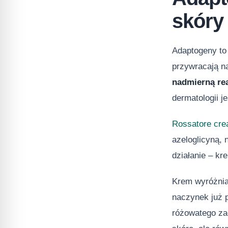
skóry
Adaptogeny to
przywracają n
nadmierną re
dermatologii je
Rossatore crea
azeloglicyną,
działanie – kr
Krem wyróżnia 
naczynek już p
różowatego zac