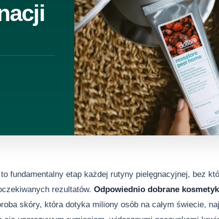
nacji
to fundamentalny etap każdej rutyny pielęgnacyjnej, bez k
 oczekiwanych rezultatów.
Odpowiednio dobrane kosmetyki
roba skóry, która dotyka miliony osób na całym świecie, naj