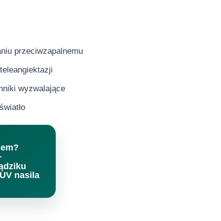
łaniu przeciwzapalnemu
eleangiektazji
nniki wyzwalające
światło
ńcem?
–
rądziku
UV nasila