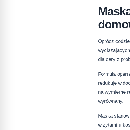
Maska
domo
Oprócz codzie
wyciszających
dla cery z pr
Formuła oparta
redukuje wid
na wymierne re
wyrównany.
Maska stanowi
wizytami u ko