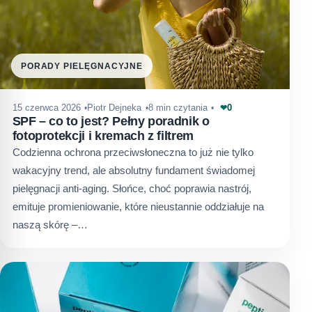
PORADY PIELĘGNACYJNE
0
15 czerwca 2026
Piotr Dejneka
8 min czytania
❤
SPF – co to jest? Pełny poradnik o
fotoprotekcji i kremach z filtrem
Codzienna ochrona przeciwsłoneczna to już nie tylko
wakacyjny trend, ale absolutny fundament świadomej
pielęgnacji anti-aging. Słońce, choć poprawia nastrój,
emituje promieniowanie, które nieustannie oddziałuje na
naszą skórę –…