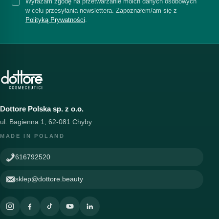
Wyrażam zgodę na przetwarzanie moich danych osobowych
w celu przesyłania newslettera. Zapoznałem/am się z
Polityką Prywatności
.
Dottore Polska sp. z o.o.
ul. Bagienna 1, 62-081 Chyby
MADE IN POLAND
616792520
sklep@dottore.beauty