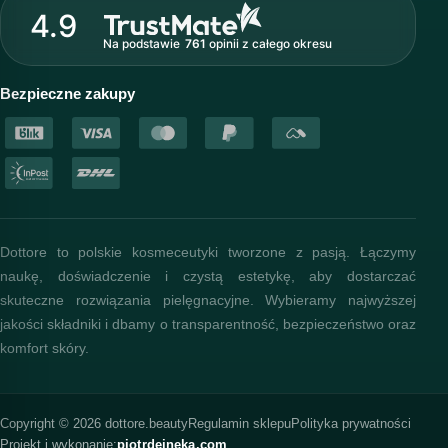
4.9
Nasz zespół
Na podstawie
761
opinii
z całego okresu
Akademia i szkolenia
Baza wiedzy
Bezpieczne zakupy
Dottore to polskie kosmeceutyki tworzone z pasją. Łączymy
naukę, doświadczenie i czystą estetykę, aby dostarczać
skuteczne rozwiązania pielęgnacyjne. Wybieramy najwyższej
jakości składniki i dbamy o transparentność, bezpieczeństwo oraz
komfort skóry.
Copyright © 2026 dottore.beauty
Regulamin sklepu
Polityka prywatności
Projekt i wykonanie:
piotrdejneka.com