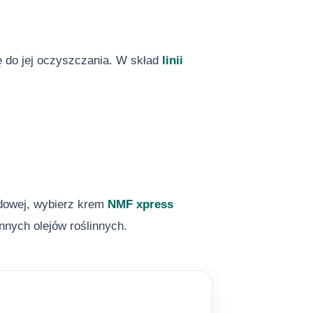
ię do jej oczyszczania. W skład
linii
idowej, wybierz krem
NMF xpress
nych olejów roślinnych.