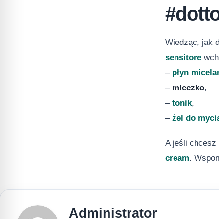
#dotto
Wiedząc, jak d
sensitore
wcho
–
płyn micela
–
mleczko
,
–
tonik
,
–
żel do myci
A jeśli chcesz
cream
. Wspom
Administrator