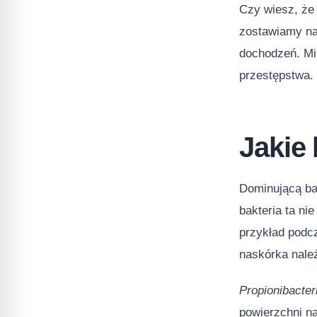
Czy wiesz, że
zostawiamy na 
dochodzeń. Mi
przestępstwa.
Jakie 
Dominującą bak
bakteria ta ni
przykład podc
naskórka nale
Propionibacte
powierzchni na