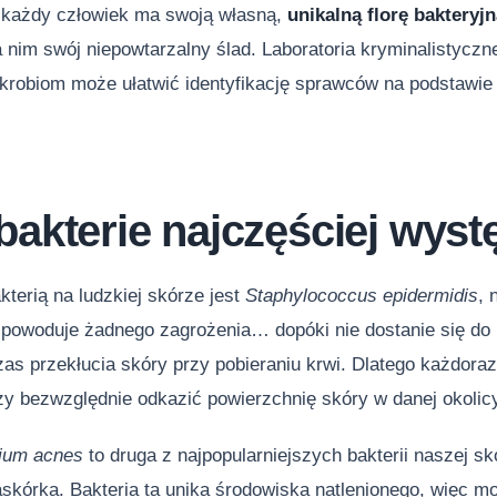
 każdy człowiek ma swoją własną,
unikalną florę bakteryj
nim swój niepowtarzalny ślad. Laboratoria kryminalistyczn
krobiom może ułatwić identyfikację sprawców na podstawie
bakterie najczęściej wyst
terią na ludzkiej skórze jest
Staphylococcus epidermidis
,
e powoduje żadnego zagrożenia… dopóki nie dostanie się do
zas przekłucia skóry przy pobieraniu krwi. Dlatego każdora
ży bezwzględnie odkazić powierzchnię skóry w danej okolic
rium acnes
to druga z najpopularniejszych bakterii naszej skó
skórka. Bakteria ta unika środowiska natlenionego, więc m