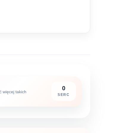
0
ć więcej takich
SERC