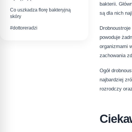
bakterii. Głów
Co uszkadza florę bakteryjną
są dla nich na
skóry
Drobnoustroje 
#dottoreradzi
powoduje żadn
organizmami w
zachowania zd
Ogół drobnous
najbardziej zr
rozrodczy ora
Cieka