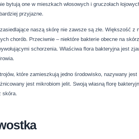
nie bytują one w mieszkach włosowych i gruczołach łojowych
jbardziej przyjazne.
zasiedlające naszą skórę nie zawsze są złe. Większość z ni
ych chorób. Przeciwnie – niektóre bakterie obecne na skór
ywołującymi schorzenia. Właściwa flora bakteryjna jest z
rowia.
trojów, które zamieszkują jedno środowisko, nazywany jest
óżnicowany jest mikrobiom jelit. Swoją własną florę baktery
z skóra.
wostka