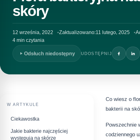
skóry
12 września, 2022
Zaktualizowano:
11 lutego, 2025
A
4 min czytania
Odsłuch niedostępny
UDOSTĘPNIJ
Co wiesz o flo
W ARTYKULE
bakterii na sk
Ciekawostka
Powszechnie wi
Jakie bakterie najczęściej
codziennego uż
występują na skórze