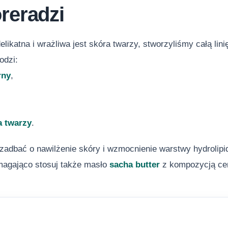
reradzi
elikatna i wrażliwa jest skóra twarzy, stworzyliśmy całą lin
dzi:
rny
,
a twarzy
.
 zadbać o nawilżenie skóry i wzmocnienie warstwy hydrolip
agająco stosuj także masło
sacha butter
z kompozycją cen