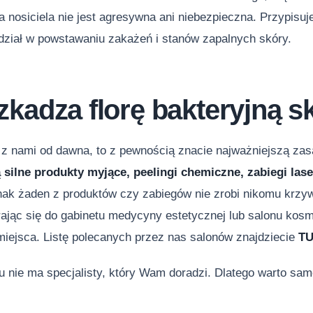
a nosiciela nie jest agresywna ani niebezpieczna. Przypisuj
udział w powstawaniu zakażeń i stanów zapalnych skóry.
zkadza florę bakteryjną s
e z nami od dawna, to z pewnością znacie najważniejszą za
ą silne produkty myjące, peelingi chemiczne, zabiegi l
ak żaden z produktów czy zabiegów nie zrobi nikomu krzyw
rając się do gabinetu medycyny estetycznej lub salonu ko
miejsca. Listę polecanych przez nas salonów znajdziecie
T
 nie ma specjalisty, który Wam doradzi. Dlatego warto sam