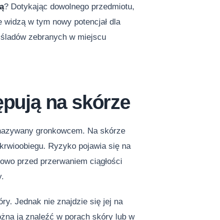
ną
? Dotykając dowolnego przedmiotu,
e widzą w tym nowy potencjał dla
 śladów zebranych w miejscu
ępują na skórze
 nazywany gronkowcem. Na skórze
 krwioobiegu. Ryzyko pojawia się na
zowo przed przerwaniem ciągłości
y.
ry. Jednak nie znajdzie się jej na
ożna ją znaleźć w porach skóry lub w