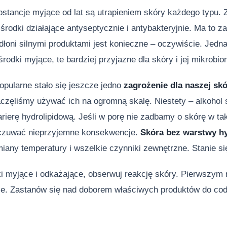
stancje myjące od lat są utrapieniem skóry każdego typu.
środki działające antyseptycznie i antybakteryjnie. Ma to za
dłoni silnymi produktami jest konieczne – oczywiście. Jed
 środki myjące, te bardziej przyjazne dla skóry i jej mikrobi
opularne stało się jeszcze jedno
zagrożenie dla naszej skó
aczęliśmy używać ich na ogromną skalę. Niestety – alkohol
barierę hydrolipidową. Jeśli w porę nie zadbamy o skórę w 
czuwać nieprzyjemne konsekwencje.
Skóra bez warstwy h
iany temperatury i wszelkie czynniki zewnętrzne. Stanie się
ki myjące i odkażające, obserwuj reakcję skóry. Pierwszym
ie. Zastanów się nad doborem właściwych produktów do codz