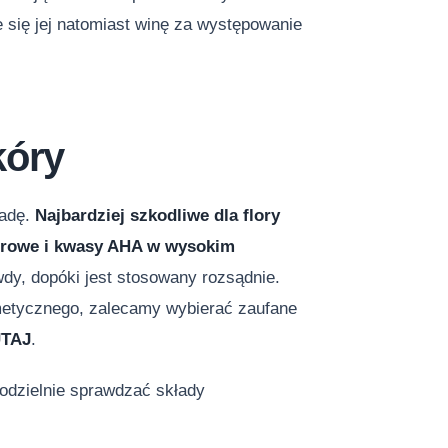
e się jej natomiast winę za występowanie
kóry
sadę.
Najbardziej szkodliwe dla flory
aserowe i kwasy AHA w wysokim
dy, dopóki jest stosowany rozsądnie.
smetycznego, zalecamy wybierać zaufane
UTAJ
.
odzielnie sprawdzać składy