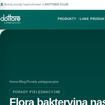
Zbieraj punkty lojalnościowe w
DOTTORE CLUB
!
PRODUKTY
LINIE PRODU
Home
Blog
Porady pielęgnacyjne
PORADY PIELĘGNACYJNE
Flora bakteryjna na