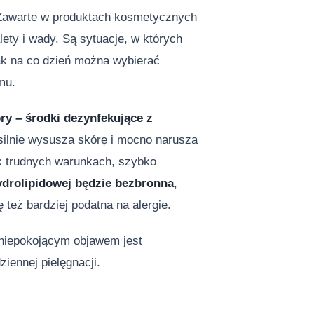
 Zawarte w produktach kosmetycznych
lety i wady. Są sytuacje, w których
nak na co dzień można wybierać
omu.
ry – środki dezynfekujące z
 silnie wysusza skórę i mocno narusza
tak trudnych warunkach, szybko
ydrolipidowej będzie bezbronna
,
 też bardziej podatna na alergie.
 niepokojącym objawem jest
iennej pielęgnacji.