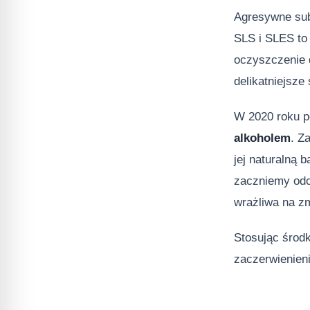
Agresywne sub
SLS i SLES to 
oczyszczenie 
delikatniejsze
W 2020 roku p
alkoholem
. Z
jej naturalną 
zaczniemy od
wrażliwa na zm
Stosując środ
zaczerwienien