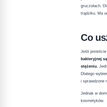
gruczołach. Dl
trądziku. Ma 
Co us
Jeśli jesteści
bakteryjnej s
stężeniu.
Jedn
Dlatego wybie
i sprawdzone 
Jednak w domu
kosmetyków.