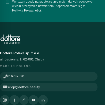
Wyrażam zgodę na przetwarzanie moich danych osobowych
w celu przesyłania newslettera. Zapoznałem/am się z
Polityką Prywatności
.
Dottore Polska sp. z o.o.
ul. Bagienna 1, 62-081 Chyby
MADE IN POLAND
616792520
sklep@dottore.beauty