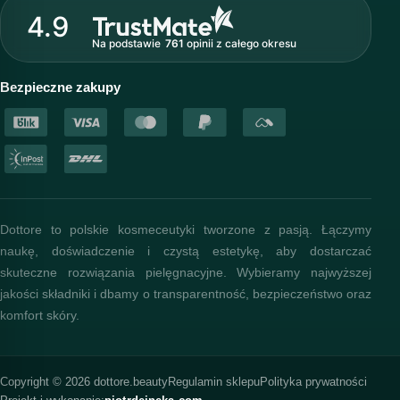
Strefa profesjonalisty
4.9
Nasz zespół
Na podstawie
761
opinii
z całego okresu
Akademia i szkolenia
Baza wiedzy
Bezpieczne zakupy
Dottore to polskie kosmeceutyki tworzone z pasją. Łączymy
naukę, doświadczenie i czystą estetykę, aby dostarczać
skuteczne rozwiązania pielęgnacyjne. Wybieramy najwyższej
jakości składniki i dbamy o transparentność, bezpieczeństwo oraz
komfort skóry.
Copyright © 2026 dottore.beauty
Regulamin sklepu
Polityka prywatności