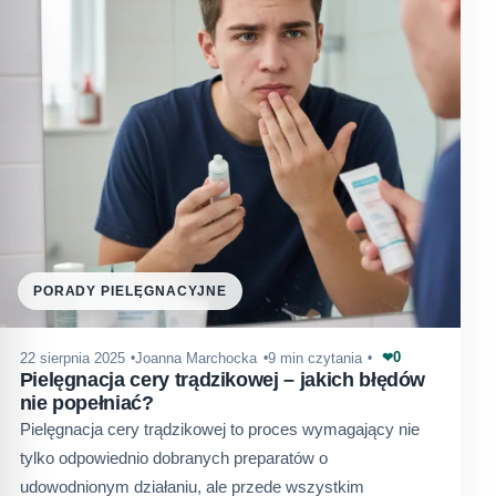
PORADY PIELĘGNACYJNE
0
22 sierpnia 2025
Joanna Marchocka
9 min czytania
❤
Pielęgnacja cery trądzikowej – jakich błędów
nie popełniać?
Pielęgnacja cery trądzikowej to proces wymagający nie
tylko odpowiednio dobranych preparatów o
udowodnionym działaniu, ale przede wszystkim