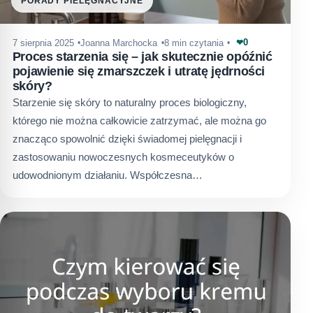
PORADY PIELĘGNACYJNE
0
7 sierpnia 2025
Joanna Marchocka
8 min czytania
❤
Proces starzenia się – jak skutecznie opóźnić
pojawienie się zmarszczek i utratę jędrności
skóry?
Starzenie się skóry to naturalny proces biologiczny,
którego nie można całkowicie zatrzymać, ale można go
znacząco spowolnić dzięki świadomej pielęgnacji i
zastosowaniu nowoczesnych kosmeceutyków o
udowodnionym działaniu. Współczesna…