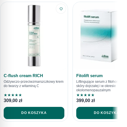
616792520
sklep@dottore.beauty
C-flush cream RICH
Fitolift serum
Odżywczo-przeciwzmarszczkowy krem
Liftingujące serum z fitohormona
do twarzy z witaminą C
skóry dojrzałej i w okresie
okołomenopauzalnym
★
★
★
★
★
★
★
★
★
★
309,00
zł
399,00
zł
DO KOSZYKA
DO KOSZYKA