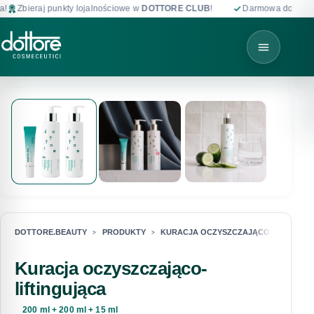
Zbieraj punkty lojalnościowe w
DOTTORE CLUB
!
Darmowa dostawa od 
DOTTORE.BEAUTY
PRODUKTY
KURACJA OCZYSZCZAJĄCO-LIFTINGU
Kuracja oczyszczająco-
liftingująca
200 ml + 200 ml + 15 ml