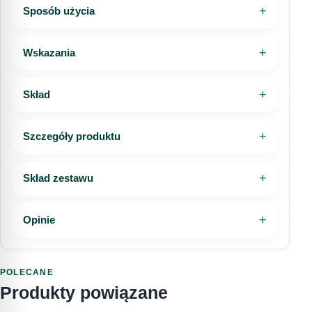
Szczegółowe zasady zwrotów, reklamacji i
Sposób użycia
InPost Kurier
20,00 zł
odstąpienia od umowy opisaliśmy w
dedykowanych dokumentach sklepu.
Telefon
Wskazania
Kurier DHL
20,00 zł
Zwroty i reklamacje
Regulamin sklepu
Dostawa do punktu DHL POP
20,00 zł
Skład
Wiadomość
Kurier DHL (za pobraniem)
25,00 zł
Szczegóły produktu
Dostawa do punktu DHL POP (za
Skład zestawu
25,00 zł
pobraniem)
Wyrażam zgodę na przetwarzanie moich danych
Opinie
osobowych w celu obsługi mojego zapytania.
Sprawdź pełne informacje o dostawie
Zapoznałem/am się z
Polityką prywatności
.
POLECANE
WYŚLIJ PYTANIE
Produkty powiązane