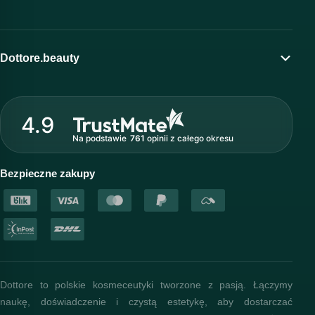
Moje konto
Program lojalnościowy
Dottore.beauty
Wirtualny kosmetolog
O marce Dottore
Strefa profesjonalisty
4.9
Nasz zespół
Na podstawie
761
opinii
z całego okresu
Akademia i szkolenia
Baza wiedzy
Bezpieczne zakupy
Dottore to polskie kosmeceutyki tworzone z pasją. Łączymy
naukę, doświadczenie i czystą estetykę, aby dostarczać