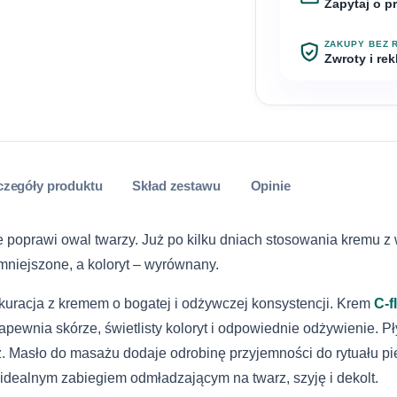
Zapytaj o p
1
Masz pytanie o Ze
ZAKUPY BEZ 
do nas.
Zwroty i re
InPost Paczkom
Imię
Klient detalic
ustawowym term
InPost Kurier 
Reklamację moż
lub bezpośredn
InPost Paczko
Telefon
czegóły produktu
Skład zestawu
Opinie
Szczegółowe za
od umowy opis
InPost Kurier
sklepu.
oprawi owal twarzy. Już po kilku dniach stosowania kremu z 
Wiadomość
Kurier DHL
mniejszone, a koloryt – wyrównany.
Zwroty i reklam
racja z kremem o bogatej i odżywczej konsystencji. Krem
C-f
Dostawa do p
apewnia skórze, świetlisty koloryt i odpowiednie odżywienie. P
ż. Masło do masażu dodaje odrobinę przyjemności do rytuału p
Kurier DHL (za
dealnym zabiegiem odmładzającym na twarz, szyję i dekolt.
Wyrażam zgodę