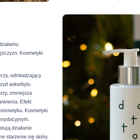
działaniu
mężczyzn. Kosmetyki
wczy, odmładzający
ozyd askorbylu
rzy, zmniejsza
rwienia. Efekt
 kosmetyku. Kosmetyki
oksydacyjnym.
lują działanie
e starzenie się skóry.