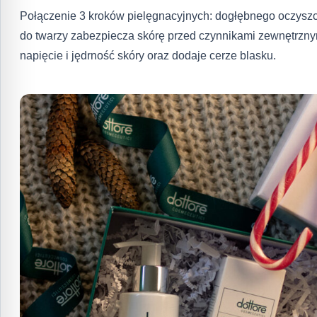
Połączenie 3 kroków pielęgnacyjnych: dogłębnego oczyszc
do twarzy zabezpiecza skórę przed czynnikami zewnętrznym
napięcie i jędrność skóry oraz dodaje cerze blasku.