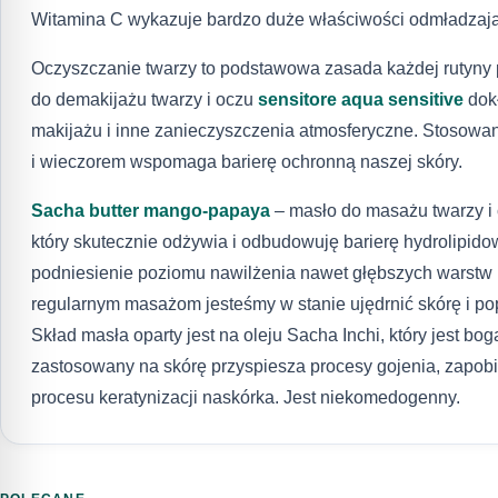
Witamina C wykazuje bardzo duże właściwości odmładzają
Oczyszczanie twarzy to podstawowa zasada każdej rutyny p
do demakijażu twarzy i oczu
sensitore aqua sensitive
dokł
makijażu i inne zanieczyszczenia atmosferyczne. Stosowan
i wieczorem wspomaga barierę ochronną naszej skóry.
Sacha butter mango-papaya
– masło do masażu twarzy i 
który skutecznie odżywia i odbudowuję barierę hydrolipid
podniesienie poziomu nawilżenia nawet głębszych warstw 
regularnym masażom jesteśmy w stanie ujędrnić skórę i pop
Skład masła oparty jest na oleju Sacha Inchi, który jest bo
zastosowany na skórę przyspiesza procesy gojenia, zapo
procesu keratynizacji naskórka. Jest niekomedogenny.