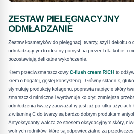
ZESTAW PIELĘGNACYJNY
ODMŁADZANIE
Zestaw kosmetyków do pielęgnacji twarzy, szyi i dekoltu o 
odmładzającym to idealny pomysł na prezent dla kobiet i 
pozostawiają delikatne wykończenie.
Krem przeciwzmarszczkowy
C-flush cream RICH
to odży
krem o bogatej, gęstej konsystencji. Główny składnik, gluk
stymuluję produkcję kolagenu, poprawia napięcie skóry twa
zmarszczki mimiczne i wyrównuje koloryt, zmniejsza przeba
odmłodzenia twarzy zauważalny jest już po kilku użyciach
z witaminą C do twarzy są bardzo dobrym produktem anty
Antyoksydanty walczą ze stresem oksydacyjnym skóry, niwe
wolnych rodników, które są odpowiedzialne za przedwczesn