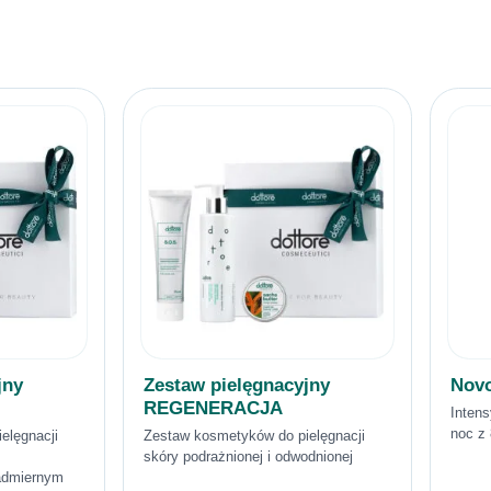
jny
Zestaw pielęgnacyjny
Nov
REGENERACJA
Inten
noc z
elęgnacji
Zestaw kosmetyków do pielęgnacji
skóry podrażnionej i odwodnionej
nadmiernym