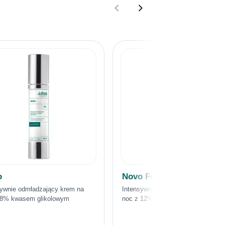
o
Novo Forte
sywnie odmładzający krem na
Intensywnie odmładzający krem na
 8% kwasem glikolowym
noc z 12% kwasem glikolowym