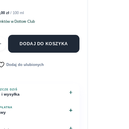
,00
zł
/ 100 ml
unktów w Dottore Club
+
DODAJ DO KOSZYKA
Dodaj do ulubionych
ZCZE DZIŚ
 i wysyłka
widywana dostawa: 10 sierpnia
PŁATNA
awy
DOSTAWA
y – Chyby, ul. Bagienna
10 sierpnia