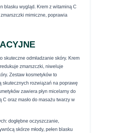
mojego zapytania. Zapoznałem/am się z
nktu DHL POP (za
n blasku wygląd. Krem z witaminą C
ności
.
25,00 zł
e zmarszczki mimiczne, poprawia
WYŚLIJ PYTANIE
nformacje o dostawie
klep@dottore.beauty
NACYJNE
o skuteczne odmładzanie skóry. Krem
 redukuje zmarszczki, niweluje
skóry. Zestaw kosmetyków to
ją skutecznych rozwiązań na poprawę
osmetyków zawiera płyn micelarny do
ną C oraz masło do masażu twarzy w
ych: dogłębne oczyszczanie,
ywrócą skórze młody, pełen blasku