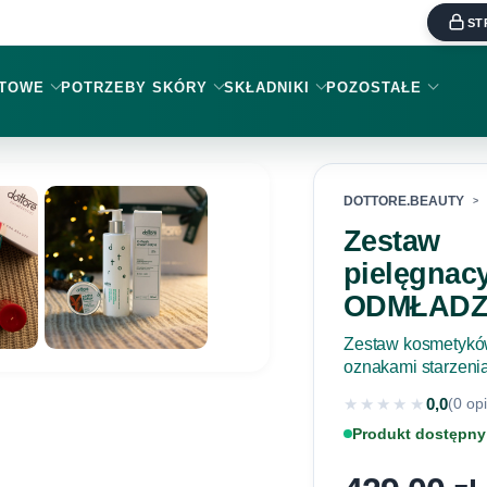
ST
KTOWE
POTRZEBY SKÓRY
SKŁADNIKI
POZOSTAŁE
DOTTORE.BEAUTY
Zestaw
pielęgnac
ODMŁADZ
Zestaw kosmetyków
oznakami starzeni
★★★★★
0,0
(0 opi
★★★★★
Produkt dostępny