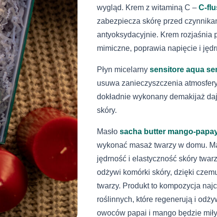
wygląd. Krem z witaminą C –
C-fl
zabezpiecza skórę przed czynnikam
antyoksydacyjnie. Krem rozjaśnia 
mimiczne, poprawia napięcie i jędr
Płyn micelarny
sensitore aqua sen
usuwa zanieczyszczenia atmosferyc
dokładnie wykonany demakijaż daj
skóry.
Masło
sacha butter mango-papa
wykonać masaż twarzy w domu. Ma
jędrność i elastyczność skóry twar
odżywi komórki skóry, dzięki cze
twarzy. Produkt to kompozycja naj
roślinnych, które regenerują i odż
owoców papai i mango będzie mił