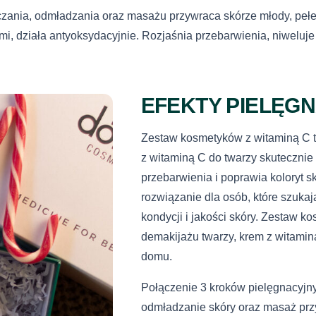
w celu obsługi 
Dostawa do pu
zania, odmładzania oraz masażu przywraca skórze młody, pełe
Polityką prywat
pobraniem)
i, działa antyoksydacyjnie. Rozjaśnia przebarwienia, niweluj
Sprawdź pełne i
616792520
s
EFEKTY PIELĘG
Zestaw kosmetyków z witaminą C t
z witaminą C do twarzy skutecznie
przebarwienia i poprawia koloryt 
rozwiązanie dla osób, które szuka
kondycji i jakości skóry. Zestaw k
demakijażu twarzy, krem z witami
domu.
Połączenie 3 kroków pielęgnacyjn
odmładzanie skóry oraz masaż prz