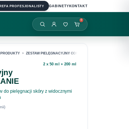
REFA PROFESJONALISTY
GABINETY
KONTAKT
0
PRODUKTY
ZESTAW PIELĘGNACYJNY ODMŁADZANIE
2 x 50 ml + 200 ml
yjny
ANIE
 do pielęgnacji skóry z widocznymi
a
nii)