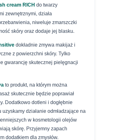
ush cream RICH
do twarzy
i zewnętrznymi, działa
przebarwienia, niweluje zmarszczki
ność skóry oraz dodaje jej blasku.
sitive
dokładnie zmywa makijaż i
zne z powierzchni skóry. Tylko
e gwarancję skutecznej pielęgnacji
ya
to produkt, na którym można
saż skutecznie będzie poprawiał
zy. Dodatkowo dotleni i dogłębnie
mu uzyskamy działanie odmładzające na
cenniejszych w kosmetologii olejów
ywiają skórę. Przyjemny zapach
ym dodatkiem dla zmysłów.