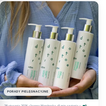
PORADY PIELĘGNACYJNE
0
28 stycznia 2026
Joanna Marchocka
9 min czytania
❤