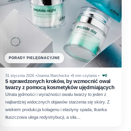
PORADY PIELĘGNACYJNE
0
31 stycznia 2026
Joanna Marchocka
9 min czytania
❤
5 sprawdzonych kroków, by wzmocnić owal
twarzy z pomocą kosmetyków ujędrniających
Utrata jędrności i wyraźności owalu twarzy to jeden z
najbardziej widocznych objawów starzenia się skóry. Z
wiekiem produkcja kolagenu i elastyny spada, tkanka
tłuszczowa ulega redystrybucji, a siła…