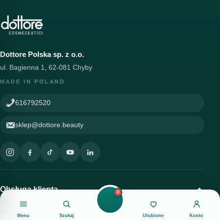
Dottore Polska sp. z o.o.
ul. Bagienna 1, 62-081 Chyby
MADE IN POLAND
616792520
sklep@dottore.beauty
Obsługa klienta
0
Pomoc i FAQ
Menu
Szukaj
Ulubione
Konto