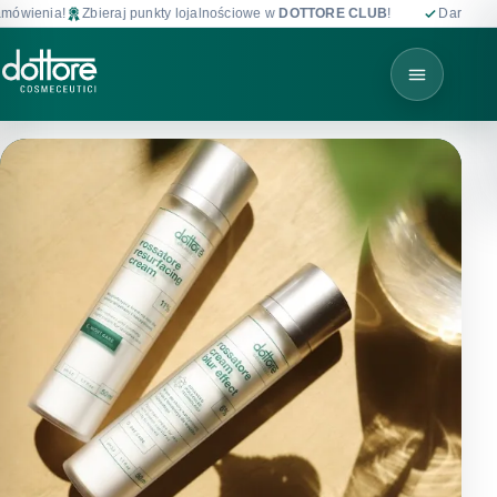
Zbieraj punkty lojalnościowe w
DOTTORE CLUB
!
Darmowa dostawa od 1