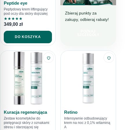
Peptide eye
Peptydowy krem liftingujący
Zbieraj punkty za
pod oczy dla skóry dojrzałej
★
★
★
★
★
zakupy, odbieraj rabaty!
DOTTORE CLUB
349,00
zł
DOŁĄCZ I
POZNAJ
KUPUJ TANIEJ!
SZCZEGÓŁY
DO KOSZYKA
Kuracja regenerująca
Retino
Zestaw kosmetyków do
Intensywnie odbudowujący
pielęgnacji skóry z oznakami
krem na noc z 0,1% witaminą
stresu i starzejącej się
A