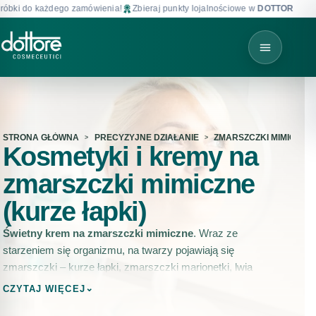
do każdego zamówienia!
Zbieraj punkty lojalnościowe w
DOTTORE CLUB
!
STRONA GŁÓWNA
PRECYZYJNE DZIAŁANIE
ZMARSZCZKI MIMICZNE
Kosmetyki i kremy na
zmarszczki mimiczne
(kurze łapki)
Świetny krem na zmarszczki mimiczne
. Wraz ze
starzeniem się organizmu, na twarzy pojawiają się
zmarszczki ‒ kurze łapki, zmarszczki marionetki, lwia
zmarszczka i inne. Wystarczy jednak niewielki krok –
⌄
CZYTAJ WIĘCEJ
odpowiednia pielęgnacja, by spłycić bruzdy, wygładzić skórę i