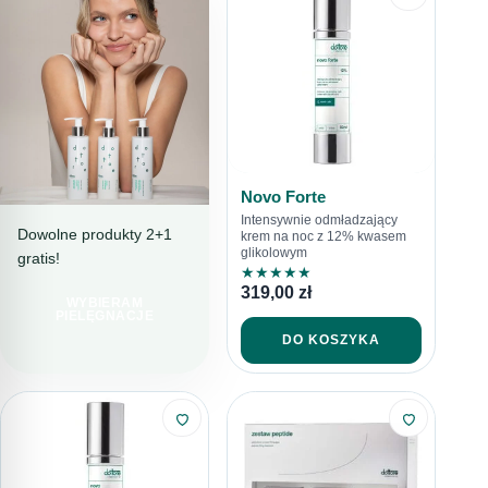
Novo Forte
Intensywnie odmładzający
Dowolne produkty 2+1
krem na noc z 12% kwasem
glikolowym
gratis!
PIELĘGNACJA
★
★
★
★
★
PEŁNA TROSKI
319,00
zł
WYBIERAM
LINIA
PIELĘGNACJE
SENSITORE
DO KOSZYKA