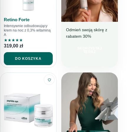
Retino Forte
Intensywnie odbudowujący
Odmień swoją skórę z
krem na noc z 0,3% witaminą
A
rabatem 30%
NAWILŻENIE I
★
★
★
★
★
REDUKCJA
319,00
zł
NIEDOSKONAŁOŚCI
SKORZYSTAJ
TERAZ
IDEALNY
DO KOSZYKA
WYBÓR NA
LATO