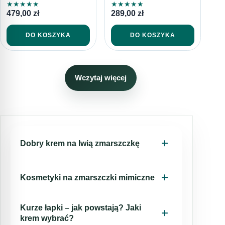
★
★
★
★
★
★
★
★
★
★
479,00
zł
289,00
zł
DO KOSZYKA
DO KOSZYKA
Wczytaj więcej
Dobry krem na lwią zmarszczkę
Czy masz zmarszczki? Chcesz się ich
Kosmetyki na zmarszczki mimiczne
pozbyć? Jest nowy krem, który może Ci
pomóc. Nazywa się on NMF xpress eyes.
Dottore Cosmeceutici ma przyjemność
Krem ten może pomóc w zmniejszeniu
Kurze łapki – jak powstają? Jaki
zaoferować nową linię produktów
krem wybrać?
widoczności zmarszczek. Jest on wykonany