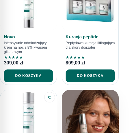
Novo
Kuracja peptide
Intensywnie odmładzający
Peptydowa kuracja liftingująca
krem na noc z 8% kwasem
dla skóry dojrzałej
glikolowym
★
★
★
★
★
★
★
★
★
★
309,00
zł
809,00
zł
DO KOSZYKA
DO KOSZYKA