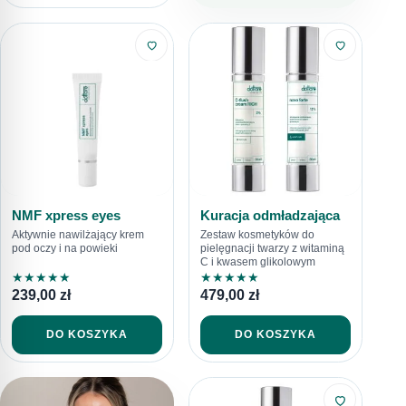
NMF xpress eyes
Kuracja odmładzająca
Aktywnie nawilżający krem
Zestaw kosmetyków do
pod oczy i na powieki
pielęgnacji twarzy z witaminą
C i kwasem glikolowym
★
★
★
★
★
★
★
★
★
★
239,00
zł
479,00
zł
DO KOSZYKA
DO KOSZYKA