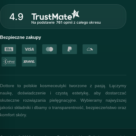
O marce Dottore
Strefa profesjonalisty
4.9
Nasz zespół
Na podstawie
761
opinii
z całego okresu
Akademia i szkolenia
Baza wiedzy
Bezpieczne zakupy
Dottore to polskie kosmeceutyki tworzone z pasją. Łączymy
naukę, doświadczenie i czystą estetykę, aby dostarczać
skuteczne rozwiązania pielęgnacyjne. Wybieramy najwyższej
jakości składniki i dbamy o transparentność, bezpieczeństwo oraz
komfort skóry.