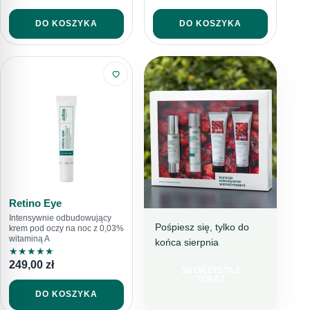
przed niekorzystnymi czynnikami, na przykład przed
zanieczyszczeniami środowiska czy klimatyzacją.
DO KOSZYKA
DO KOSZYKA
Retino Eye
Intensywnie odbudowujący
Pośpiesz się, tylko do
krem pod oczy na noc z 0,03%
witaminą A
końca sierpnia
BESTSELLEROWA
★
★
★
★
★
KURACJA
249,00
zł
SKORZYSTAJ
TERAZ 199 ZŁ
TERAZ
TANIEJ
DO KOSZYKA