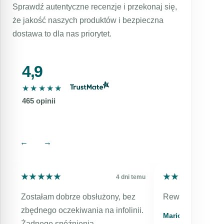
formuła oparta jest na składnikach i ma
Sprawdź autentyczne recenzje i przekonaj się,
niezależnie od wieku, i jesteśmy
udowodnioną skuteczność w zmniejszaniu
zaangażowani w pomoc w osiągnięciu tego
że jakość naszych produktów i bezpieczna
widoczności kurzych łapek. Nie czekaj więc
celu. Skontaktuj się z nami lub kup online
dostawa to dla nas priorytet.
dłużej – zamów krem już dziś i zacznij
świetny krem na zmarszczki w każdym
widzieć rezultaty!
wieku.
4,9
★★★★★
★★★★★
465 opinii
←
→
★★★★★
★★★★★
★★★★★
★★★★★
mu
4 dni temu
Zostałam dobrze obsłużony, bez
Rewelacyjny, szy
zbędnego oczekiwania na infolinii.
Mariola
Żadnego spóźnienia,