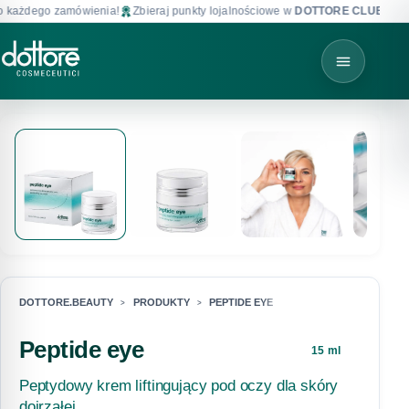
ażdego zamówienia!
Zbieraj punkty lojalnościowe w
DOTTORE CLUB
!
DOTTORE.BEAUTY
PRODUKTY
PEPTIDE EYE
Peptide eye
15 ml
Peptydowy krem liftingujący pod oczy dla skóry
dojrzałej