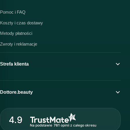
Pomoc i FAQ
Koszty i czas dostawy
Metody płatności
Zwroty i reklamacje
Strefa klienta
Moje konto
Program lojalnościowy
Dottore.beauty
Wirtualny kosmetolog
O marce Dottore
Strefa profesjonalisty
4.9
Nasz zespół
Na podstawie
761
opinii
z całego okresu
Akademia i szkolenia