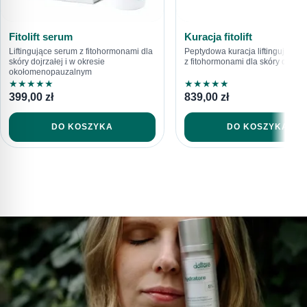
Fitolift serum
Kuracja fitolift
Liftingujące serum z fitohormonami dla
Peptydowa kuracja liftingująca z
skóry dojrzałej i w okresie
z fitohormonami dla skóry dojrzał
okołomenopauzalnym
★
★
★
★
★
★
★
★
★
★
399,00
zł
839,00
zł
DO KOSZYKA
DO KOSZYKA