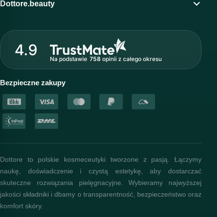
Program lojalnościowy
Dottore.beauty
Wirtualny kosmetolog
O marce Dottore
Strefa profesjonalisty
4.9
Nasz zespół
Na podstawie
758
opinii
z całego okresu
Akademia i szkolenia
Baza wiedzy
Bezpieczne zakupy
Dottore to polskie kosmeceutyki tworzone z pasją. Łączymy
naukę, doświadczenie i czystą estetykę, aby dostarczać
skuteczne rozwiązania pielęgnacyjne. Wybieramy najwyższej
jakości składniki i dbamy o transparentność, bezpieczeństwo oraz
komfort skóry.