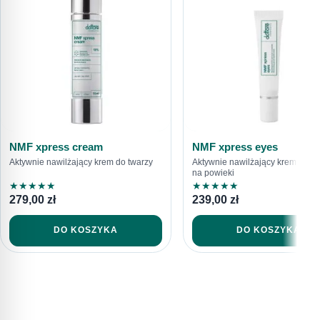
616792520
sklep@dottore.beauty
NMF xpress cream
NMF xpress eyes
Aktywnie nawilżający krem do twarzy
Aktywnie nawilżający krem pod o
na powieki
★
★
★
★
★
★
★
★
★
★
279,00
zł
239,00
zł
DO KOSZYKA
DO KOSZYKA