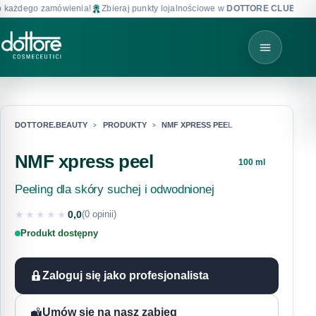
każdego zamówienia!
Zbieraj punkty lojalnościowe w
DOTTORE CLUB
!
DOTTORE.BEAUTY
PRODUKTY
NMF XPRESS PEEL
NMF xpress peel
100 ml
Peeling dla skóry suchej i odwodnionej
★★★★★
0,0
(0 opinii)
★★★★★
Produkt dostępny
Zaloguj się jako profesjonalista
Umów się na nasz zabieg