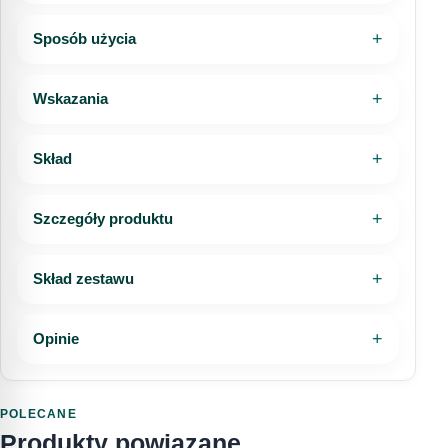
kontaktowy lub bezpośrednio do obsługi sklepu.
Szczegółowe zasady zwrotów, reklamacji i
Sposób użycia
InPost Kurier
20,00 zł
odstąpienia od umowy opisaliśmy w
dedykowanych dokumentach sklepu.
Telefon
Wskazania
Kurier DHL
20,00 zł
Zwroty i reklamacje
Regulamin sklepu
Dostawa do punktu DHL POP
20,00 zł
Skład
Wiadomość
Kurier DHL (za pobraniem)
25,00 zł
Szczegóły produktu
Dostawa do punktu DHL POP (za
Skład zestawu
25,00 zł
pobraniem)
Wyrażam zgodę na przetwarzanie moich danych
Opinie
osobowych w celu obsługi mojego zapytania.
Sprawdź pełne informacje o dostawie
Zapoznałem/am się z
Polityką prywatności
.
POLECANE
WYŚLIJ PYTANIE
Produkty powiązane