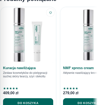
616792520
sklep@dottore.beauty
Kuracja nawilżająca
NMF xpress cream
Zestaw kosmetyków do pielęgnacji
Aktywnie nawilżający krem do tw
suchej skóry twarzy, szyi i dekoltu
★
★
★
★
★
★
★
★
★
★
409,00
zł
279,00
zł
DO KOSZYKA
DO KOSZYKA