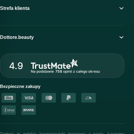
Strefa klienta
Moje konto
Program lojalnościowy
Dottore.beauty
Wirtualny kosmetolog
O marce Dottore
Strefa profesjonalisty
4.9
Nasz zespół
Na podstawie
758
opinii
z całego okresu
Akademia i szkolenia
Baza wiedzy
Bezpieczne zakupy
Dottore to polskie kosmeceutyki tworzone z pasją. Łączymy