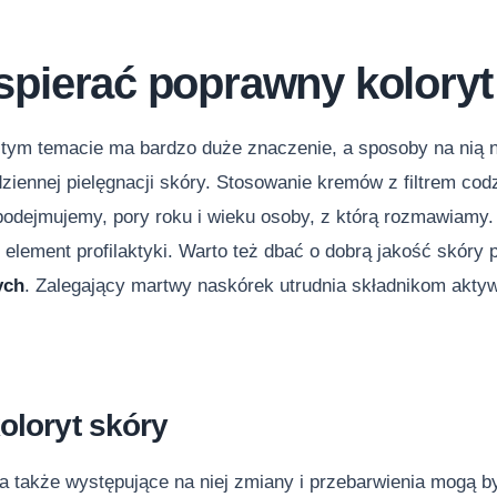
spierać poprawny koloryt
w tym temacie ma bardzo duże znaczenie, a sposoby na nią 
iennej pielęgnacji skóry. Stosowanie kremów z filtrem cod
 podejmujemy, pory roku i wieku osoby, z którą rozmawiamy
 element profilaktyki. Warto też dbać o dobrą jakość skór
ych
. Zalegający martwy naskórek utrudnia składnikom akt
koloryt skóry
a także występujące na niej zmiany i przebarwienia mogą by