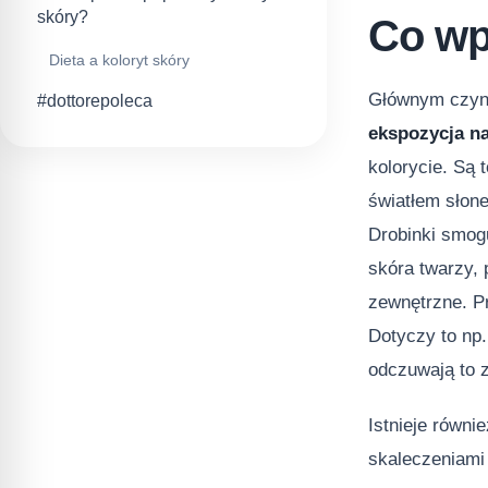
skóry?
Co wp
Dieta a koloryt skóry
Głównym czynn
#dottorepoleca
ekspozycja n
kolorycie. Są 
światłem sło
Drobinki smogu
skóra twarzy, 
zewnętrzne. P
Dotyczy to np
odczuwają to z
Istnieje równi
skaleczeniami 