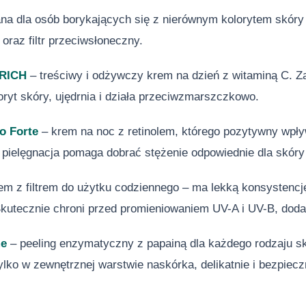
na dla osób borykających się z nierównym kolorytem skóry 
raz filtr przeciwsłoneczny.
 RICH
– treściwy i odżywczy krem na dzień z witaminą C. 
ryt skóry, ujędrnia i działa przeciwzmarszczkowo.
o Forte
– krem na noc z retinolem, którego pozytywny wpły
ielęgnacja pomaga dobrać stężenie odpowiednie dla skóry w
em z filtrem do użytku codziennego – ma lekką konsystencję,
Skutecznie chroni przed promieniowaniem UV-A i UV-B, doda
me
– peeling enzymatyczny z papainą dla każdego rodzaju skó
tylko w zewnętrznej warstwie naskórka, delikatnie i bezpiec