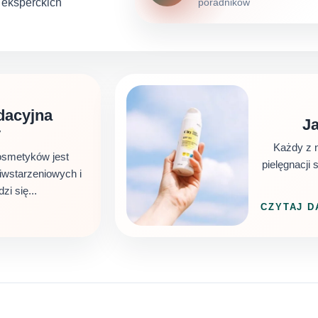
h eksperckich
poradników
dacyjna
Ja
y
Każdy z n
osmetyków jest
pielęgnacji 
iwstarzeniowych i
i się...
CZYTAJ D