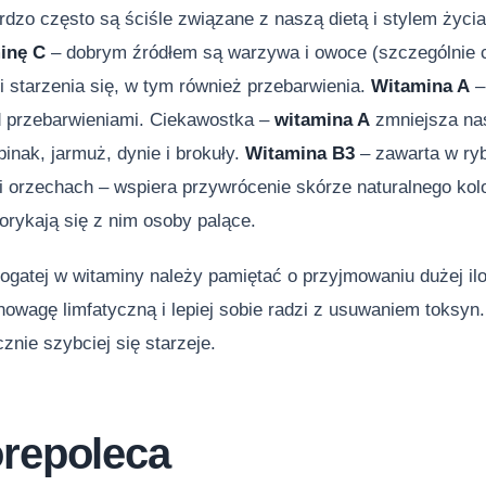
ardzo często są ściśle związane z naszą dietą i stylem ży
inę C
– dobrym źródłem są warzywa i owoce (szczególnie 
i starzenia się, w tym również przebarwienia.
Witamina A
–
d przebarwieniami. Ciekawostka –
witamina A
zmniejsza nas
pinak, jarmuż, dynie i brokuły.
Witamina B3
– zawarta w ryb
i orzechach – wspiera przywrócenie skórze naturalnego ko
orykają się z nim osoby palące.
ogatej w witaminy należy pamiętać o przyjmowaniu dużej ilo
owagę limfatyczną i lepiej sobie radzi z usuwaniem toksyn
cznie szybciej się starzeje.
orepoleca