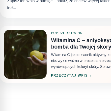
Zapisz ten wpis w pamięci i pokaż, że chcesz więcej takic
treści.
POPRZEDNI WPIS
Witamina C – antyoksy
bomba dla Twojej skór
Witamina C jako składnik aktywny k
niezwykle ważna w procesach przec
wyrównujących koloryt skóry. Sprawdz
PRZECZYTAJ WPIS