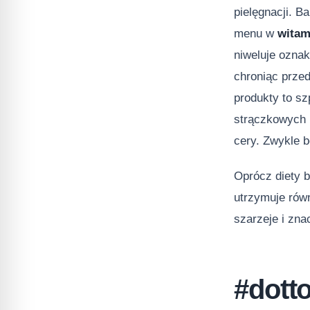
pielęgnacji. B
menu w
witam
niweluje oznak
chroniąc prze
produkty to sz
strączkowych 
cery. Zwykle b
Oprócz diety b
utrzymuje równ
szarzeje i zna
#dott