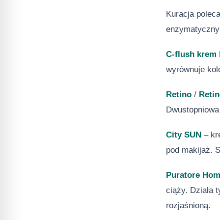
Kuracja poleca
enzymatyczny o
C-flush krem
wyrównuje kolo
Retino
/
Retin
Dwustopniowa p
City SUN
– kr
pod makijaż. 
Puratore Ho
ciąży. Działa 
rozjaśnioną.