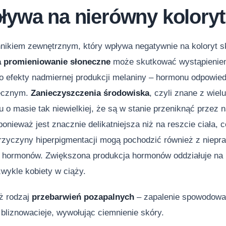
ływa na nierówny koloryt
ikiem zewnętrznym, który wpływa negatywnie na koloryt sk
a promieniowanie słoneczne
może skutkować wystąpieniem
to efekty nadmiernej produkcji melaniny – hormonu odpowie
necznym.
Zanieczyszczenia środowiska
, czyli znane z wiel
 o masie tak niewielkiej, że są w stanie przeniknąć przez n
ponieważ jest znacznie delikatniejsza niż na reszcie ciała, c
rzyczyny hiperpigmentacji mogą pochodzić również z niepr
. hormonów. Zwiększona produkcja hormonów oddziałuje na n
wykle kobiety w ciąży.
eż rodzaj
przebarwień pozapalnych
– zapalenie spowodowa
bliznowacieje, wywołując ciemnienie skóry.