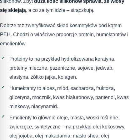
silikonów. Zbyt
duża ilość silikonów sprawia, że włosy
się sklejają
, a co za tym idzie – strączkują.
Dobrze też zweryfikować skład kosmetyków pod kątem
PEH. Chodzi o właściwe proporcje protein, humektantów i
emolientów.
Proteiny to na przykład hydrolizowana keratyna,
proteiny mleczne, pszeniczne, sojowe, jedwab,
elastyna, żółtko jajka, kolagen.
Humektanty to aloes, miód, sacharoza, fruktoza,
gliceryna, mocznik, kwas hialuronowy, pantenol, kwas
mlekowy, niacynamid.
Emolienty to głównie oleje, masła, woski roślinne,
zwierzęce, syntetyczne – na przykład olej kokosowy,
olej jojoba, olej makadamia, masło shea, olej