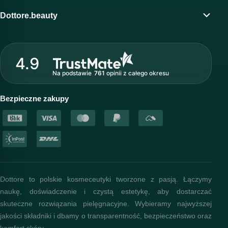
Program lojalnościowy
Dottore.beauty
Wirtualny kosmetolog
O marce Dottore
Strefa profesjonalisty
4.9
Nasz zespół
Na podstawie
761
opinii
z całego okresu
Akademia i szkolenia
Baza wiedzy
Bezpieczne zakupy
Dottore to polskie kosmeceutyki tworzone z pasją. Łączymy
naukę, doświadczenie i czystą estetykę, aby dostarczać
skuteczne rozwiązania pielęgnacyjne. Wybieramy najwyższej
jakości składniki i dbamy o transparentność, bezpieczeństwo oraz