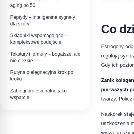
aging po 50.
Peptydy – inteligentne sygnały
dla skóry
Co dz
Składniki wspomagające –
kompleksowe podejście
Estrogeny odgr
Tekstury i formuły – bogatsze, ale
regulują synt
nie ciężkie
Gdy ich poziom
Rutyna pielęgnacyjna krok po
kroku
Zanik kolagen
pierwszych pi
Zabiegi profesjonalne jako
wsparcie
twarzy. Policz
Naskórek staje
uszkodzenia me
wysycha szybci