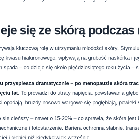
ieje się ze skórą podcza
ywają kluczową rolę w utrzymaniu młodości skóry. Stymulują
ezę kwasu hialuronowego, wpływają na grubość naskórka i j
 spada – co dzieje się około pięćdziesiątego roku życia – s
u przyspiesza dramatycznie – po menopauzie skóra trac
ęciu lat.
To prowadzi do utraty napięcia, powstawania głęb
ki opadają, bruzdy nosowo-wargowe się pogłębiają, powieki s
 się cieńszy – nawet o 15-20% – co sprawia, że skóra jest b
chaniczne i fotostarzenie. Bariera ochronna słabnie, tran
ej i głębiej niż kiedykolwiek wcześniej.