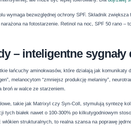
nolu wymaga bezwzględnej ochrony SPF. Składnik zwiększa fo
narażona na fotostarzenie. Retinol na noc, SPF 50 rano – t
y – inteligentne sygnały 
tkie łańcuchy aminokwasów, które działają jak komunikaty 
gen”, melanocytom “zmniejsz produkcję melaniny”, neurotra
 broń w walce ze starzeniem.
owe, takie jak Matrixyl czy Syn-Coll, stymulują syntezę ko
ji tych białek nawet o 100-300% po kilkutygodniowym stosow
włókien strukturalnych, to realna szansa na poprawę jędrn