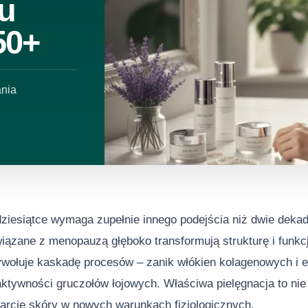
u
50+
ania
dziesiątce wymaga zupełnie innego podejścia niż dwie deka
iązane z menopauzą głęboko transformują strukturę i funkc
wołuje kaskadę procesów – zanik włókien kolagenowych i e
ktywności gruczołów łojowych. Właściwa pielęgnacja to nie
rcie skóry w nowych warunkach fizjologicznych.