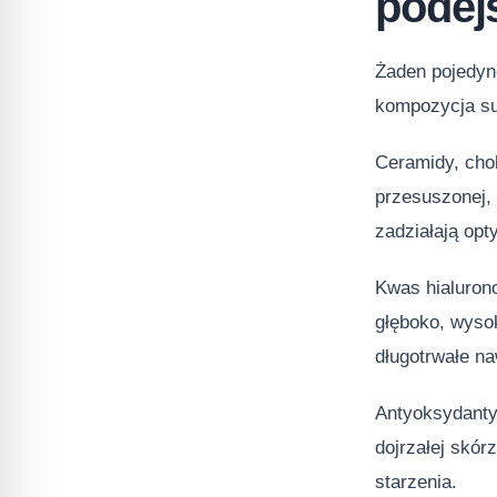
podej
Żaden pojedync
kompozycja su
Ceramidy, chol
przesuszonej, 
zadziałają opt
Kwas hialuron
głęboko, wyso
długotrwałe na
Antyoksydanty 
dojrzałej skór
starzenia.