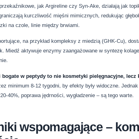
rzekaźnikowe, jak Argireline czy Syn-Ake, działają jak topi
Ograniczają kurczliwość mięśni mimicznych, redukując głę
zki na czole, linie między brwiami.
portujące, na przykład kompleksy z miedzią (GHK-Cu), dos
k. Miedź aktywuje enzymy zaangażowane w syntezę kolagenu 
nie.
bogate w peptydy to nie kosmetyki pielęgnacyjne, lecz 
ez minimum 8-12 tygodni, by efekty były widoczne. Jednak 
20-40%, poprawa jędrności, wygładzenie – są tego warte.
niki wspomagające – ko