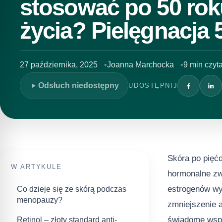
stosować po 50 rok
życia? Pielęgnacja 
27 października, 2025
Joanna Marchocka
9 min czyt
Odsłuch niedostępny
UDOSTĘPNIJ
Skóra po pięć
W ARTYKULE
hormonalne zw
estrogenów wy
Co dzieje się ze skórą podczas
menopauzy?
zmniejszenie a
świadome wspa
Retinol – złoty standard anti-