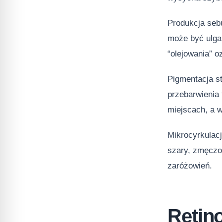
Produkcja sebu
może być ulga
“olejowania” o
Pigmentacja st
przebarwienia
miejscach, a w
Mikrocyrkulacj
szary, zmęczo
zaróżowień.
Retino