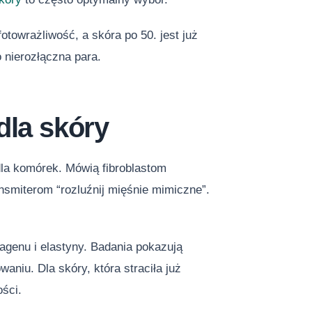
towrażliwość, a skóra po 50. jest już
o nierozłączna para.
dla skóry
dla komórek. Mówią fibroblastom
nsmiterom “rozluźnij mięśnie mimiczne”.
lagenu i elastyny. Badania pokazują
aniu. Dla skóry, która straciła już
ości.