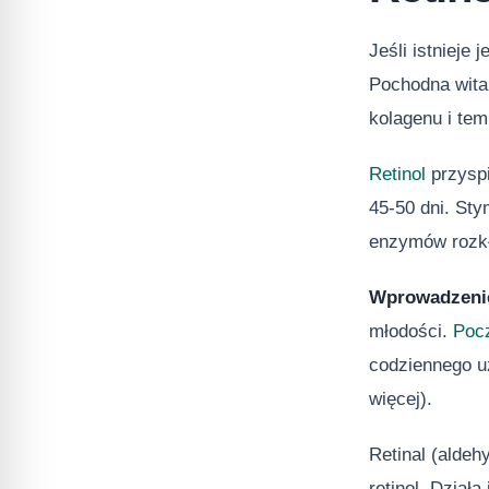
Jeśli istnieje
Pochodna wita
kolagenu i te
Retinol
przyspi
45-50 dni. St
enzymów rozkła
Wprowadzenie
młodości.
Pocz
codziennego u
więcej).
Retinal (aldeh
retinol. Działa