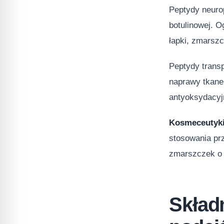
Peptydy neurop
botulinowej. 
łapki, zmarszc
Peptydy trans
naprawy tkane
antyoksydacyj
Kosmeceutyki 
stosowania prz
zmarszczek o 
Skład