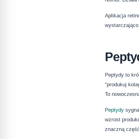
Aplikacja reti
wystarczająco 
Peptyd
Peptydy to kró
“produkuj kola
To nowoczesna
Peptydy
sygnał
wzrost produkc
znaczną część 