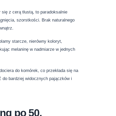
się z cerą tłustą, to paradoksalnie
nięcia, szorstkości. Brak naturalnego
wnątrz.
plamy starcze, nierówny koloryt,
ukując melaninę w nadmiarze w jednych
 dociera do komórek, co przekłada się na
 do bardziej widocznych pajączków i
ing po 50.