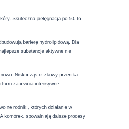
kóry. Skuteczna pielęgnacja po 50. to
dbudowują barierę hydrolipidową. Dla
najlepsze substancje aktywne nie
omowo. Niskocząsteczkowy przenika
 form zapewnia intensywne i
olne rodniki, których działanie w
 DNA komórek, spowalniają dalsze procesy