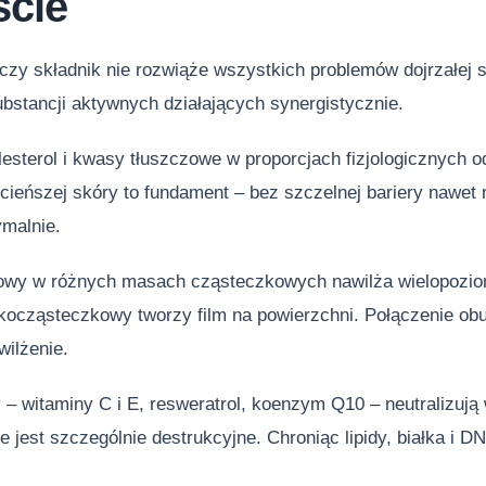
ście
zy składnik nie rozwiąże wszystkich problemów dojrzałej s
bstancji aktywnych działających synergistycznie.
esterol i kwasy tłuszczowe w proporcjach fizjologicznych o
cieńszej skóry to fundament – bez szczelnej bariery nawet 
ymalnie.
owy w różnych masach cząsteczkowych nawilża wielopozi
kocząsteczkowy tworzy film na powierzchni. Połączenie obu
wilżenie.
– witaminy C i E, resweratrol, koenzym Q10 – neutralizują w
ze jest szczególnie destrukcyjne. Chroniąc lipidy, białka i