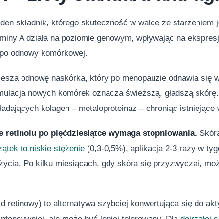
 jeden składnik, którego skuteczność w walce ze starzeniem 
miny A działa na poziomie genowym, wpływając na ekspres
mpo odnowy komórkowej.
esza odnowę naskórka, który po menopauzie odnawia się wo
ymulacja nowych komórek oznacza świeższą, gładszą skórę. 
dających kolagen – metaloproteinaz – chroniąc istniejące 
 retinolu po pięćdziesiątce wymaga stopniowania.
Skóra
ątek to niskie stężenie
(0,3-0,5%), aplikacja 2-3 razy w ty
życia. Po kilku miesiącach, gdy skóra się przyzwyczai, mo
yd retinowy) to alternatywa szybciej konwertująca się do ak
 intensywniej, ale może być lepiej tolerowany. Dla
dojrzałej 