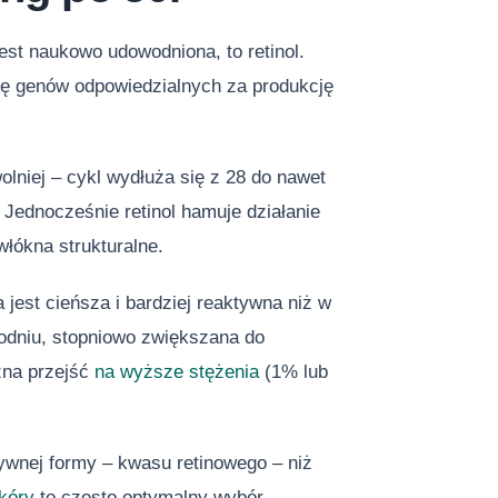
jest naukowo udowodniona, to retinol.
ję genów odpowiedzialnych za produkcję
lniej – cykl wydłuża się z 28 do nawet
Jednocześnie retinol hamuje działanie
włókna strukturalne.
 jest cieńsza i bardziej reaktywna niż w
godniu, stopniowo zwiększana do
żna przejść
na wyższe stężenia
(1% lub
tywnej formy – kwasu retinowego – niż
skóry
to często optymalny wybór.