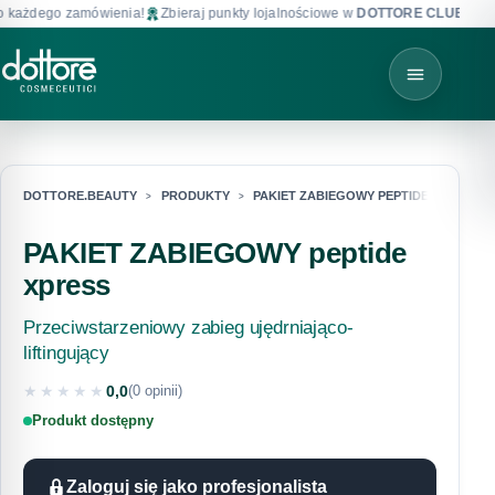
 każdego zamówienia!
Zbieraj punkty lojalnościowe w
DOTTORE CLUB
!
DOTTORE.BEAUTY
PRODUKTY
PAKIET ZABIEGOWY PEPTIDE XPRESS
PAKIET ZABIEGOWY peptide
xpress
Przeciwstarzeniowy zabieg ujędrniająco-
liftingujący
★★★★★
0,0
(0 opinii)
★★★★★
Produkt dostępny
Zaloguj się jako profesjonalista