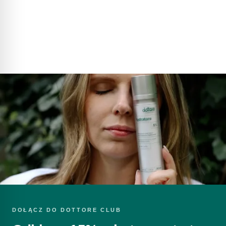
Zapoznałem/am się z
Polityką prywatności
.
WYŚLIJ PYTANIE
616792520
sklep@dottore.beauty
DOŁĄCZ DO DOTTORE CLUB