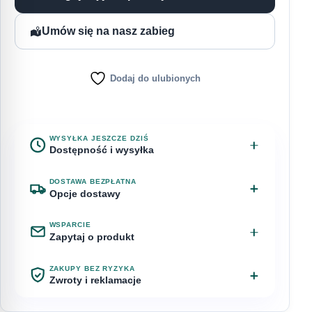
Umów się na nasz zabieg
Dodaj do ulubionych
WYSYŁKA JESZCZE DZIŚ
Dostępność i wysyłka
Na stanie
Przewidywana dostawa: 10 sierpnia
DOSTAWA BEZPŁATNA
Opcje dostawy
Zamów w ciągu
WSPARCIE
Odbiór osobisty – Chyby, ul.
za 12 godzin 49 minut
Bezpłatnie
Zapytaj o produkt
Bagienna 1
a zamówienie nadamy jeszcze dziś.
Masz pytanie o PAKIET ZABIEGOWY peptide xpress?
ZAKUPY BEZ RYZYKA
Napisz do nas.
Zwroty i reklamacje
InPost Paczkomat 24/7
15,00 zł
WYSYŁKA
Imię
Klient detaliczny może odstąpić od umowy w
Dzisiaj