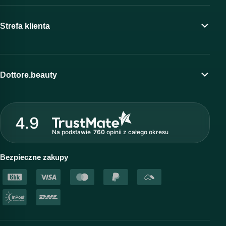
Strefa klienta
Moje konto
Program lojalnościowy
Dottore.beauty
Wirtualny kosmetolog
O marce Dottore
Strefa profesjonalisty
4.9
Nasz zespół
Na podstawie
760
opinii
z całego okresu
Akademia i szkolenia
Baza wiedzy
Bezpieczne zakupy