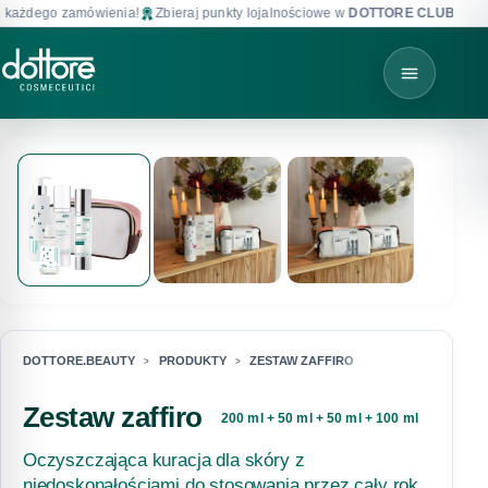
ażdego zamówienia!
Zbieraj punkty lojalnościowe w
DOTTORE CLUB
!
DOTTORE.BEAUTY
PRODUKTY
ZESTAW ZAFFIRO
Zestaw zaffiro
200 ml + 50 ml + 50 ml + 100 ml
Oczyszczająca kuracja dla skóry z
niedoskonałościami do stosowania przez cały rok