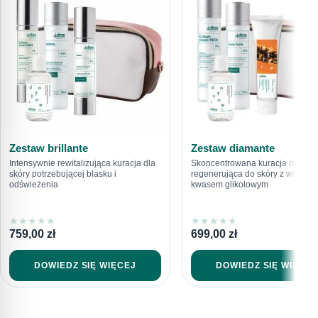
Zestaw brillante
Zestaw diamante
Intensywnie rewitalizująca kuracja dla
Skoncentrowana kuracja odżywc
skóry potrzebującej blasku i
regenerująca do skóry z witaminą
odświeżenia
kwasem glikolowym
★
★
★
★
★
★
★
★
★
★
759,00
zł
699,00
zł
DOWIEDZ SIĘ WIĘCEJ
DOWIEDZ SIĘ WIĘCEJ