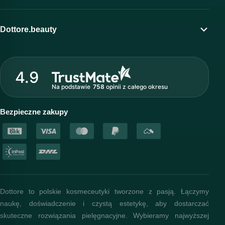
Moje konto
Program lojalnościowy
Dottore.beauty
Wirtualny kosmetolog
O marce Dottore
Strefa profesjonalisty
4.9
Nasz zespół
Na podstawie
758
opinii
z całego okresu
Akademia i szkolenia
Baza wiedzy
Bezpieczne zakupy
Dottore to polskie kosmeceutyki tworzone z pasją. Łączymy
naukę, doświadczenie i czystą estetykę, aby dostarczać
skuteczne rozwiązania pielęgnacyjne. Wybieramy najwyższej