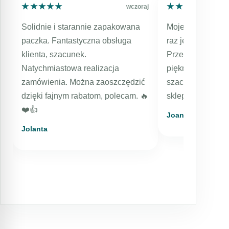
★★★★★
★★★★★
★★★★★
★★★★★
aj
wczoraj
Solidnie i starannie zapakowana
Moje kolejne zam
paczka. Fantastyczna obsługa
raz jestem bard
klienta, szacunek.
Przesyłka expres
Natychmiastowa realizacja
pięknie zapakowa
zamówienia. Można zaoszczędzić
szacunkiem dla k
dzięki fajnym rabatom, polecam. 🔥
sklep, kosmetyki
❤️👍️
Joanna
Jolanta