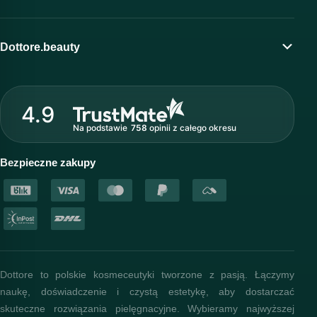
Moje konto
Program lojalnościowy
Dottore.beauty
Wirtualny kosmetolog
O marce Dottore
Strefa profesjonalisty
4.9
Nasz zespół
Na podstawie
758
opinii
z całego okresu
Akademia i szkolenia
Baza wiedzy
Bezpieczne zakupy
Dottore to polskie kosmeceutyki tworzone z pasją. Łączymy
naukę, doświadczenie i czystą estetykę, aby dostarczać
skuteczne rozwiązania pielęgnacyjne. Wybieramy najwyższej