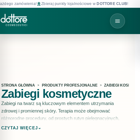
żdego zamówienia!
Zbieraj punkty lojalnościowe w
DOTTORE CLUB
!
Da
STRONA GŁÓWNA
PRODUKTY PROFESJONALNE
ZABIEGI KOSMETY
Zabiegi kosmetyczne
Zabiegi na twarz są kluczowym elementem utrzymania
zdrowej i promiennej skóry. Terapia może obejmować
różnorodne procedury, od prostych rutyn pielęgnacyjnych,
takich jak oczyszczanie i nawilżanie, po bardziej
⌄
CZYTAJ WIĘCEJ
zaawansowane techniki, takie jak peelingi chemiczne. Zabiegi