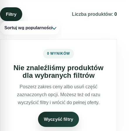
na twarz mają na celu poprawę wyglądu i kondycji skóry,
redukcję niedoskonałości, takich jak trądzik, zmarszczki,
Filtry
Liczba produktów:
0
przebarwienia czy utrata jędrności. Dobrze dobrane terapie
pozytywnie wpłyną na wygląd i kondycję Twojej cery.
Sortuj wg popularności
0 WYNIKÓW
Nie znaleźliśmy produktów
dla wybranych filtrów
Poszerz zakres ceny albo usuń część
zaznaczonych opcji. Możesz też od razu
wyczyścić filtry i wrócić do pełnej oferty.
Wyczyść filtry