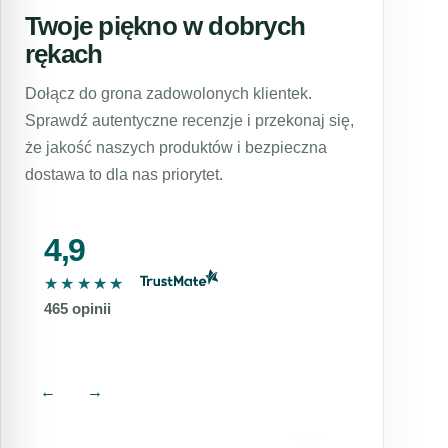
zabieg był nie tylko skuteczny, ale również
zabieg rozświetlająco-odświeżający dla skóry
Twoje piękno w dobrych
bezpieczny i przyjemny. Nasze zabiegi są
wrażliwej, zabieg dla skóry problematycznej i
rękach
wykonywane przez wykwalifikowane osoby,
z niedoskonałościami i wiele innych.
które służą pomocą i doradztwem na każdym
Dołącz do grona zadowolonych klientek.
Dottore wykorzystuje innowacyjne technologie
etapie zabiegu.
Sprawdź autentyczne recenzje i przekonaj się,
i składniki najwyższej jakości, aby zapewnić
że jakość naszych produktów i bezpieczna
najlepsze rezultaty i sprawić, że każdy
dostawa to dla nas priorytet.
poczuje się lepiej we własnej skórze.
4,9
★★★★★
★★★★★
465 opinii
←
→