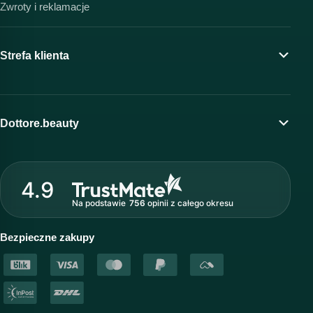
Zwroty i reklamacje
Strefa klienta
Moje konto
Program lojalnościowy
Dottore.beauty
Wirtualny kosmetolog
O marce Dottore
Strefa profesjonalisty
4.9
Nasz zespół
Na podstawie
756
opinii
z całego okresu
Akademia i szkolenia
Baza wiedzy
Bezpieczne zakupy