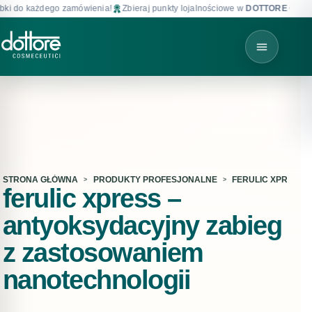
i do każdego zamówienia!
Zbieraj punkty lojalnościowe w
DOTTORE CLUB
!
STRONA GŁÓWNA
PRODUKTY PROFESJONALNE
FERULIC XPRESS
ferulic xpress –
antyoksydacyjny zabieg
z zastosowaniem
nanotechnologii