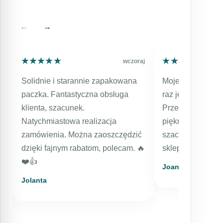
←
→
★★★★★
★★★★★
★★★★★
★★★★★
wczoraj
Solidnie i starannie zapakowana
Moje kolejne zamów
paczka. Fantastyczna obsługa
raz jestem bardzo 
klienta, szacunek.
Przesyłka expresow
Natychmiastowa realizacja
pięknie zapakowana 
zamówienia. Można zaoszczędzić
szacunkiem dla kli
dzięki fajnym rabatom, polecam. 🔥
sklep, kosmetyki r
❤️👍️
Joanna
Jolanta