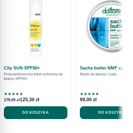
WYŚLIJ PYTANIE
616792520
sklep@dottore.beauty
City SUN SPF50+
Sacha butter NMF xpress
Przeciwsłoneczny krem ochronny do
Masło do twarzy i ciała
twarzy SPF50+
★
★
★
★
★
★
★
★
★
★
125,30
zł
99,00
zł
179,00
zł
DO KOSZYKA
DO KOSZYKA