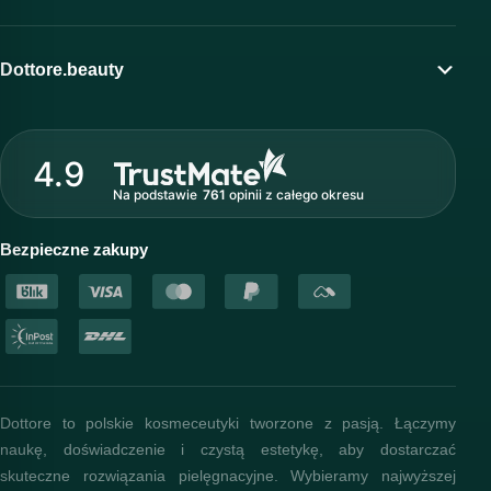
Moje konto
Program lojalnościowy
Dottore.beauty
Wirtualny kosmetolog
O marce Dottore
Strefa profesjonalisty
4.9
Nasz zespół
Na podstawie
761
opinii
z całego okresu
Akademia i szkolenia
Baza wiedzy
Bezpieczne zakupy
Dottore to polskie kosmeceutyki tworzone z pasją. Łączymy
naukę, doświadczenie i czystą estetykę, aby dostarczać
skuteczne rozwiązania pielęgnacyjne. Wybieramy najwyższej