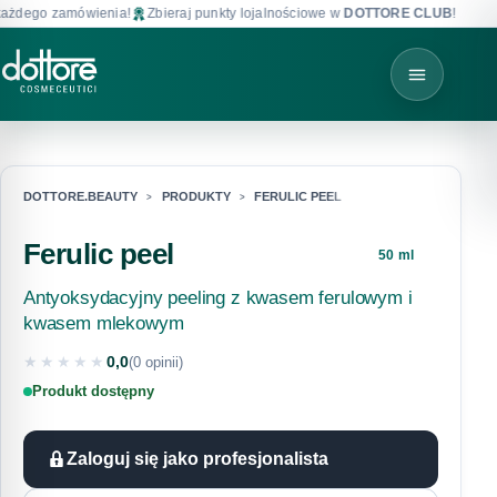
żdego zamówienia!
Zbieraj punkty lojalnościowe w
DOTTORE CLUB
!
Da
DOTTORE.BEAUTY
PRODUKTY
FERULIC PEEL
Ferulic peel
50 ml
Antyoksydacyjny peeling z kwasem ferulowym i
kwasem mlekowym
★★★★★
0,0
(0 opinii)
★★★★★
Produkt dostępny
Zaloguj się jako profesjonalista