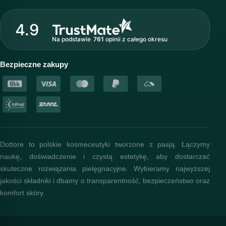
O marce Dottore
Strefa profesjonalisty
4.9
Nasz zespół
Na podstawie
761
opinii
z całego okresu
Akademia i szkolenia
Baza wiedzy
Bezpieczne zakupy
Dottore to polskie kosmeceutyki tworzone z pasją. Łączymy
naukę, doświadczenie i czystą estetykę, aby dostarczać
skuteczne rozwiązania pielęgnacyjne. Wybieramy najwyższej
jakości składniki i dbamy o transparentność, bezpieczeństwo oraz
komfort skóry.