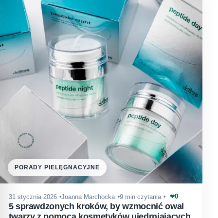
PORADY PIELĘGNACYJNE
0
31 stycznia 2026
Joanna Marchocka
9 min czytania
❤
5 sprawdzonych kroków, by wzmocnić owal
twarzy z pomocą kosmetyków ujędrniających