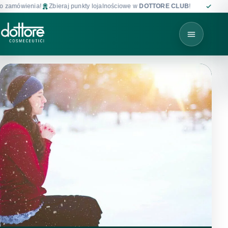
a!
Zbieraj punkty lojalnościowe w
DOTTORE CLUB
!
Darmowa dostawa 