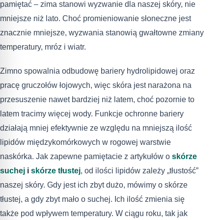
pamiętać – zima stanowi wyzwanie dla naszej skóry, nie
mniejsze niż lato. Choć promieniowanie słoneczne jest
znacznie mniejsze, wyzwania stanowią gwałtowne zmiany
temperatury, mróz i wiatr.
Zimno spowalnia odbudowę bariery hydrolipidowej oraz
pracę gruczołów łojowych, więc skóra jest narażona na
przesuszenie nawet bardziej niż latem, choć pozornie to
latem tracimy więcej wody. Funkcje ochronne bariery
działają mniej efektywnie ze względu na mniejszą ilość
lipidów międzykomórkowych w rogowej warstwie
naskórka. Jak zapewne pamiętacie z artykułów o
skórze
suchej
i
skórze tłustej
, od ilości lipidów zależy „tłustość”
naszej skóry. Gdy jest ich zbyt dużo, mówimy o skórze
tłustej, a gdy zbyt mało o suchej. Ich ilość zmienia się
także pod wpływem temperatury. W ciągu roku, tak jak