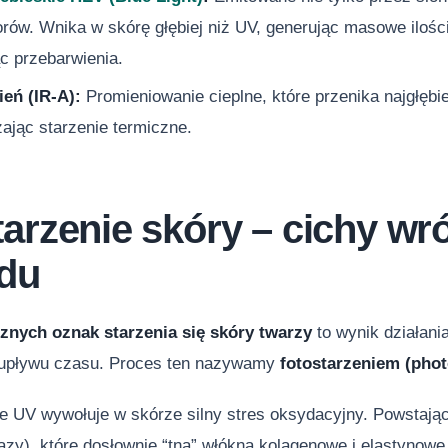
rów. Wnika w skórę głębiej niż UV, generując masowe ilości
c przebarwienia.
eń (IR-A):
Promieniowanie cieplne, które przenika najgłębi
ając starzenie termiczne.
tarzenie skóry – cichy w
du
nych oznak starzenia się skóry twarzy
to wynik działani
 upływu czasu. Proces ten nazywamy
fotostarzeniem (pho
e UV wywołuje w skórze silny stres oksydacyjny. Powstają
azy), które dosłownie “tną” włókna kolagenowe i elastynowe.