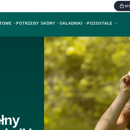
ST
KTOWE
POTRZEBY SKÓRY
SKŁADNIKI
POZOSTAŁE
ełny