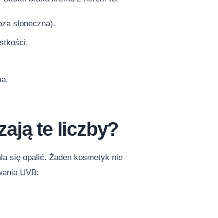
oza słoneczna).
stkości.
ma.
ają te liczby?
la się opalić. Żaden kosmetyk nie
wania UVB: