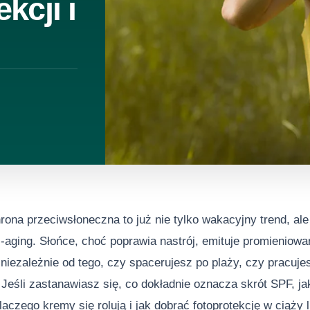
kcji i
rona przeciwsłoneczna to już nie tylko wakacyjny trend, al
ti-aging. Słońce, choć poprawia nastrój, emituje promieniowa
 niezależnie od tego, czy spacerujesz po plaży, czy pracu
Jeśli zastanawiasz się, co dokładnie oznacza skrót SPF, ja
laczego kremy się rolują i jak dobrać fotoprotekcję w ciąży