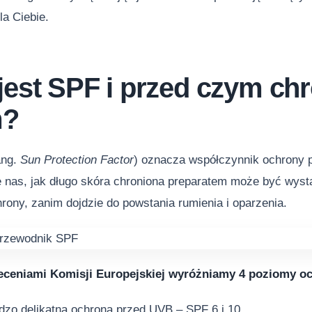
la Ciebie.
jest SPF i przed czym ch
m?
ang.
Sun Protection Factor
) oznacza współczynnik ochrony p
je nas, jak długo skóra chroniona preparatem może być wys
rony, zanim dojdzie do powstania rumienia i oparzenia.
leceniami Komisji Europejskiej wyróżniamy 4 poziomy oc
dzo delikatna ochrona przed UVB ‒ SPF 6 i 10,