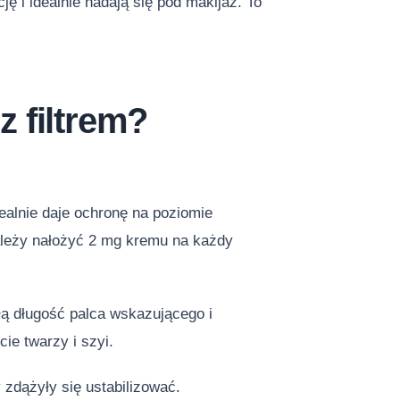
ję i idealnie nadają się pod makijaż. To
 filtrem?
ealnie daje ochronę na poziomie
ależy nałożyć 2 mg kremu na każdy
łą długość palca wskazującego i
ie twarzy i szyi.
 zdążyły się ustabilizować.