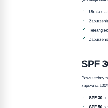
Utrata ela
Zaburzenia
Teleangiek
Zaburzeni
SPF 30
Powszechnym m
zapewnia 100%
SPF 30
bl
SPF 50
bl