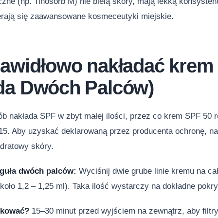
iczne (np. Tinosorb M) nie bielą skóry, mają lekką konsystenc
erają się zaawansowane kosmeceutyki miejskie.
rawidłowo nakładać krem z
da Dwóch Palców)
b nakłada SPF w zbyt małej ilości, przez co krem SPF 50 r
15. Aby uzyskać deklarowaną przez producenta ochronę, n
dratowy skóry.
eguła dwóch palców:
Wyciśnij dwie grube linie kremu na ca
oło 1,2 – 1,25 ml). Taka ilość wystarczy na dokładne pokryc
ikować?
15–30 minut przed wyjściem na zewnątrz, aby filtry