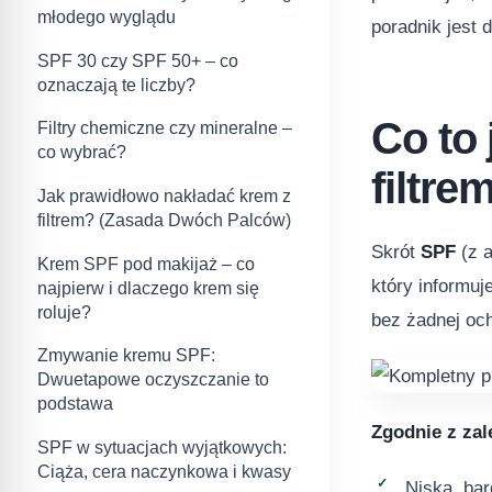
młodego wyglądu
poradnik jest d
SPF 30 czy SPF 50+ – co
oznaczają te liczby?
Co to 
Filtry chemiczne czy mineralne –
co wybrać?
filtre
Jak prawidłowo nakładać krem z
filtrem? (Zasada Dwóch Palców)
Skrót
SPF
(z 
Krem SPF pod makijaż – co
który informu
najpierw i dlaczego krem się
roluje?
bez żadnej och
Zmywanie kremu SPF:
Dwuetapowe oczyszczanie to
podstawa
Zgodnie z za
SPF w sytuacjach wyjątkowych:
Ciąża, cera naczynkowa i kwasy
Niska, bar