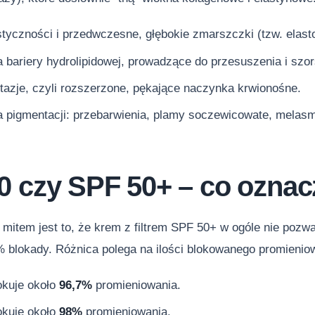
styczności i przedwczesne, głębokie zmarszczki (tzw. elast
 bariery hydrolipidowej, prowadzące do przesuszenia i szor
tazje, czyli rozszerzone, pękające naczynka krwionośne.
a pigmentacji: przebarwienia, plamy soczewicowate, melas
 czy SPF 50+ – co oznacz
item jest to, że krem z filtrem SPF 50+ w ogóle nie pozwa
 blokady. Różnica polega na ilości blokowanego promienio
okuje około
96,7%
promieniowania.
okuje około
98%
promieniowania.