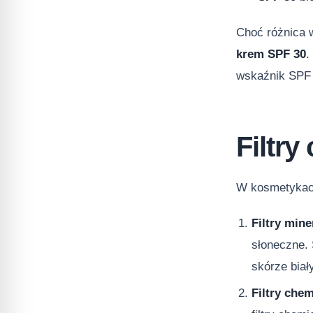
Choć różnica 
krem SPF 30
.
wskaźnik SPF 
Filtr
W kosmetykach 
Filtry mine
słoneczne. 
skórze biały
Filtry che