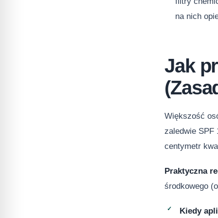
filtry chem
na nich opi
Jak p
(Zasa
Większość osó
zaledwie SPF 
centymetr kwa
Praktyczna r
środkowego (ok
Kiedy apl