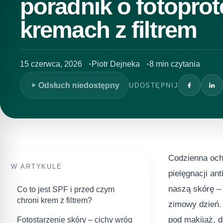
poradnik o fotoprote
kremach z filtrem
15 czerwca, 2026
Piotr Dejneka
8 min czytania
Odsłuch niedostępny
UDOSTĘPNIJ
Codzienna och
W ARTYKULE
pielęgnacji an
naszą skórę –
Co to jest SPF i przed czym
chroni krem z filtrem?
zimowy dzień. 
pod makijaż, d
Fotostarzenie skóry – cichy wróg