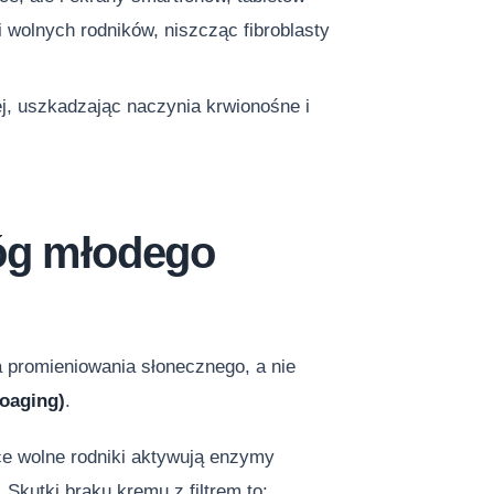
 wolnych rodników, niszcząc fibroblasty
ej, uszkadzając naczynia krwionośne i
róg młodego
a promieniowania słonecznego, a nie
toaging)
.
ce wolne rodniki aktywują enzymy
 Skutki braku kremu z filtrem to: