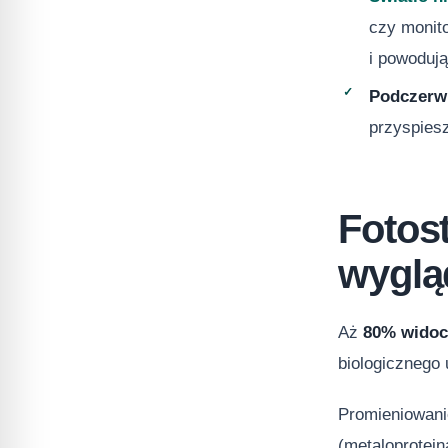
czy monito
i powodują
Podczerwi
przyspiesz
Fotos
wyglą
Aż
80% widocz
biologicznego
Promieniowani
(metaloprotein