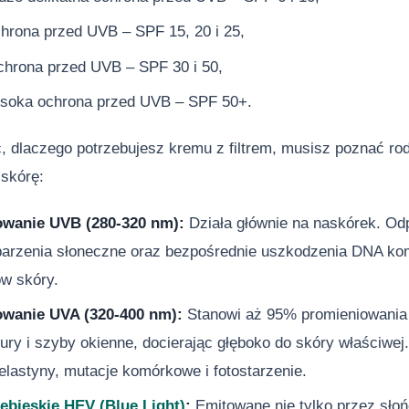
hrona przed UVB ‒ SPF 15, 20 i 25,
hrona przed UVB ‒ SPF 30 i 50,
soka ochrona przed UVB ‒ SPF 50+.
 dlaczego potrzebujesz kremu z filtrem, musisz poznać rod
 skórę:
wanie UVB (280-320 nm):
Działa głównie na naskórek. Odp
parzenia słoneczne oraz bezpośrednie uszkodzenia DNA ko
w skóry.
wanie UVA (320-400 nm):
Stanowi aż 95% promieniowania 
ry i szyby okienne, docierając głęboko do skóry właściwej
elastyny, mutacje komórkowe i fotostarzenie.
iebieskie HEV (Blue Light)
:
Emitowane nie tylko przez słońc