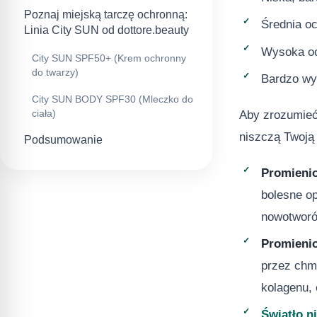
Poznaj miejską tarczę ochronną:
Średnia oc
Linia City SUN od dottore.beauty
Wysoka oc
City SUN SPF50+ (Krem ochronny
do twarzy)
Bardzo wy
City SUN BODY SPF30 (Mleczko do
ciała)
Aby zrozumieć,
niszczą Twoją
Podsumowanie
Promienio
bolesne o
nowotworó
Promienio
przez chmu
kolagenu, 
Światło n