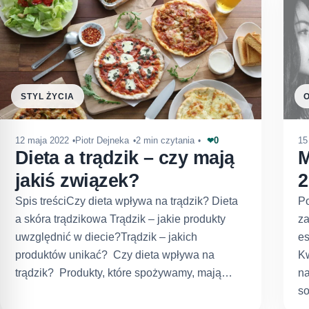
STYL ŻYCIA
0
12 maja 2022
Piotr Dejneka
2 min czytania
15
❤
Dieta a trądzik – czy mają
M
jakiś związek?
2
Spis treściCzy dieta wpływa na trądzik? Dieta
Po
a skóra trądzikowa Trądzik – jakie produkty
z
uwzględnić w diecie?Trądzik – jakich
es
produktów unikać? Czy dieta wpływa na
Kw
trądzik? Produkty, które spożywamy, mają…
na
s