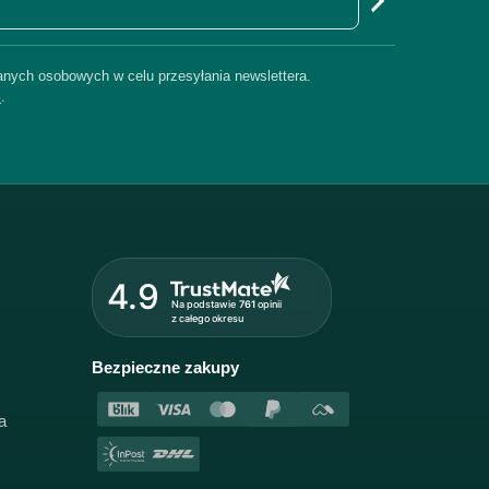
nych osobowych w celu przesyłania newslettera.
i
.
4.9
Na podstawie
761
opinii
z całego okresu
Bezpieczne zakupy
a