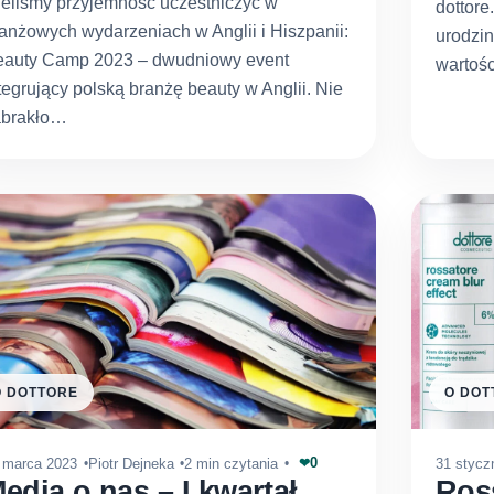
eliśmy przyjemność uczestniczyć w
dottore
anżowych wydarzeniach w Anglii i Hiszpanii:
urodzin
eauty Camp 2023 – dwudniowy event
wartośc
tegrujący polską branżę beauty w Anglii. Nie
abrakło…
O DOTTORE
O DOT
0
 marca 2023
Piotr Dejneka
2 min czytania
31 stycz
❤
edia o nas – I kwartał
Ros