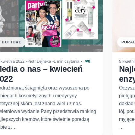
O DOTTORE
PORAD
0
 kwietnia 2022
Piotr Dejneka
1 min czytania
5 kwietn
❤
edia o nas – kwiecień
Najl
022
enz
drażniona, ściągnięta oraz wysuszona po
Oczysz
abiegach kosmetycznych i medycyny
pielęg
tetycznej skóra jest znana wielu z nas.
dokładn
ietniowe wydanie Party przedstawia ranking
łój, po
jlepszych kremów, które świetnie poradzą
myjąceg
obie z…
…