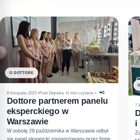
O DOTTORE
0
8 listopada 2023
Piotr Dejneka
1 min czytania
❤
Dottore partnerem panelu
7 
eksperckiego w
D
Warszawie
i
W sobotę 28 października w Warszawie odbył
Z
się panel ekspercki zorganizowany przez firmę