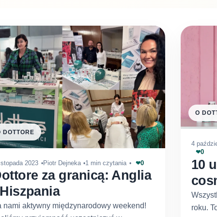
O DOT
O DOTTORE
4 paździ
0
❤
10 u
0
listopada 2023
Piotr Dejneka
1 min czytania
❤
ottore za granicą: Anglia
cos
 Hiszpania
Wszystk
a nami aktywny międzynarodowy weekend!
roku. T