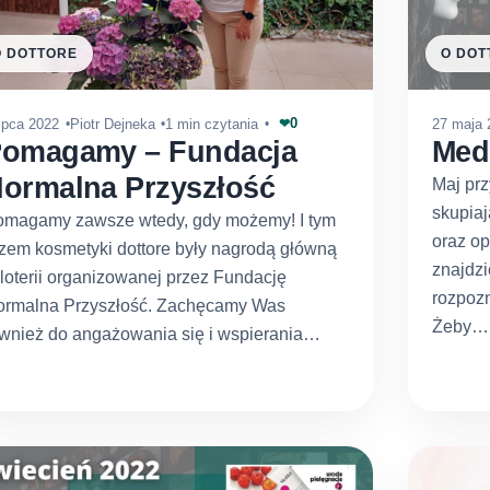
O DOTTORE
O DOT
0
lipca 2022
Piotr Dejneka
1 min czytania
27 maja 
❤
omagamy – Fundacja
Medi
ormalna Przyszłość
Maj prz
skupiaj
omagamy zawsze wtedy, gdy możemy! I tym
oraz op
zem kosmetyki dottore były nagrodą główną
znajdz
loterii organizowanej przez Fundację
rozpozn
ormalna Przyszłość. Zachęcamy Was
Żeby…
wnież do angażowania się i wspierania…