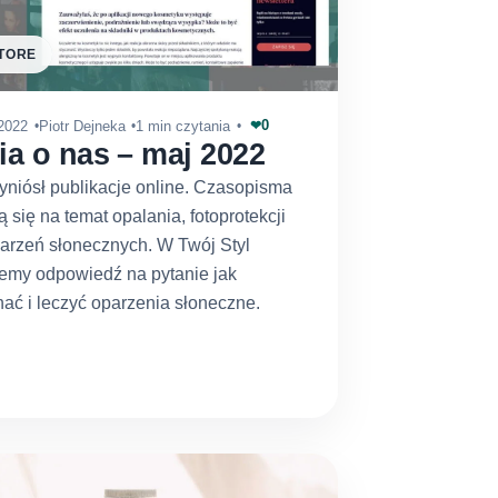
TORE
0
2022
Piotr Dejneka
1 min czytania
❤
a o nas – maj 2022
yniósł publikacje online. Czasopisma
ą się na temat opalania, fotoprotekcji
arzeń słonecznych. W Twój Styl
iemy odpowiedź na pytanie jak
ać i leczyć oparzenia słoneczne.