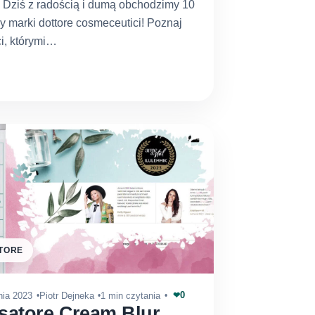
. Dziś z radością i dumą obchodzimy 10
y marki dottore cosmeceutici! Poznaj
i, którymi…
TORE
0
nia 2023
Piotr Dejneka
1 min czytania
❤
satore Cream Blur