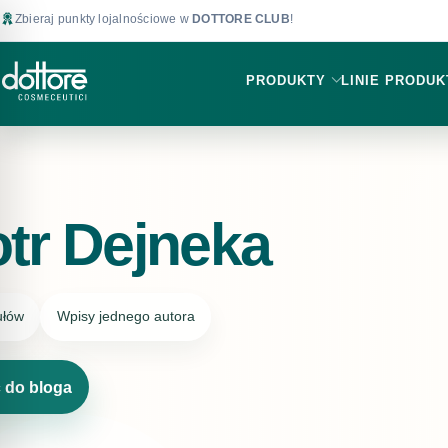
Zbieraj punkty lojalnościowe w
DOTTORE CLUB
!
PRODUKTY
LINIE PRODU
otr Dejneka
ułów
Wpisy jednego autora
 do bloga