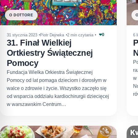
O DOTTORE
0
31 stycznia 2023
Piotr Dejneka
2 min czytania
6 
❤
31. Finał Wielkiej
P
Ortkiestry Świątecznej
N
Pomocy
P
ra
Fundacja Wielka Orkiestra Świątecznej
w 
Pomocy od lat pomaga dzieciom i dorosłym w
N
walce o zdrowie i życie. Wszystko zaczęło się
ró
od wsparcia oddziału kardiochirurgii dziecięcej
w warszawskim Centrum…