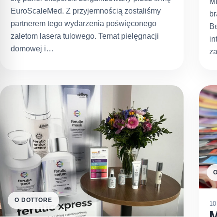
Mi
EuroScaleMed. Z przyjemnością zostaliśmy
br
partnerem tego wydarzenia poświęconego
B
zaletom lasera tulowego. Temat pielęgnacji
in
domowej i…
z
O DOTTORE
10
M