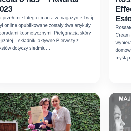
023
Eff
Esto
 przełomie lutego i marca w magazynie Twój
yl online opublikowane zostały dwa artykuły
Rossat
poradami kosmetycznymi. Pielęgnacja skóry
Cream B
jrzałej – składniki aktywne Pierwszy z
wybiera
kstów dotyczy siedmiu…
domowe
myślą 