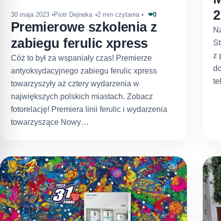
2
0
30 maja 2023
Piotr Dejneka
2 min czytania
❤
Premierowe szkolenia z
Na
zabiegu ferulic xpress
St
z 
Cóż to był za wspaniały czas! Premierze
do
antyoksydacyjnego zabiegu ferulic xpress
te
towarzyszyły aż cztery wydarzenia w
największych polskich miastach. Zobacz
fotorelację! Premiera linii ferulic i wydarzenia
towarzyszące Nowy…