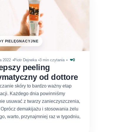
Y PIELĘGNACYJNE
0
ia 2022
Piotr Dejneka
3 min czytania
❤
epszy peeling
ymatyczny od dottore
czanie skóry to bardzo ważny etap
nacji. Każdego dnia powinniśmy
ie usuwać z twarzy zanieczyszczenia,
t. Oprócz demakijażu i stosowania żelu
o, warto, przynajmniej raz w tygodniu,