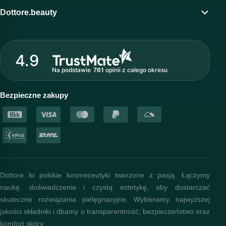
Program lojalnościowy
Dottore.beauty
Wirtualny kosmetolog
O marce Dottore
Strefa profesjonalisty
4.9
Nasz zespół
Na podstawie
761
opinii
z całego okresu
Akademia i szkolenia
Baza wiedzy
Bezpieczne zakupy
Dottore to polskie kosmeceutyki tworzone z pasją. Łączymy
naukę, doświadczenie i czystą estetykę, aby dostarczać
skuteczne rozwiązania pielęgnacyjne. Wybieramy najwyższej
jakości składniki i dbamy o transparentność, bezpieczeństwo oraz
komfort skóry.