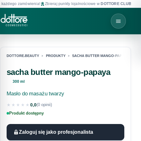
każdego zamówienia!
Zbieraj punkty lojalnościowe w
DOTTORE CLUB
!
DOTTORE.BEAUTY
PRODUKTY
SACHA BUTTER MANGO-PAPAYA
sacha butter mango-papaya
300 ml
Masło do masażu twarzy
★★★★★
0,0
(0 opinii)
★★★★★
Produkt dostępny
Zaloguj się jako profesjonalista