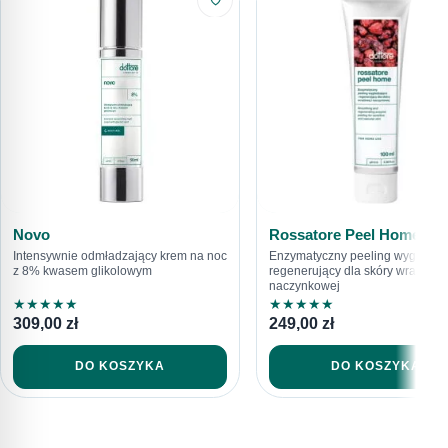
WYŚLIJ PYTANIE
616792520
sklep@dottore.beauty
Novo
Rossatore Peel Home
Intensywnie odmładzający krem na noc
Enzymatyczny peeling wygładza
z 8% kwasem glikolowym
regenerujący dla skóry wrażliwej 
naczynkowej
★
★
★
★
★
★
★
★
★
★
309,00
zł
249,00
zł
DO KOSZYKA
DO KOSZYKA