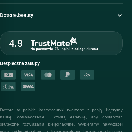
Moje konto
Program lojalnościowy
Dottore.beauty
Wirtualny kosmetolog
O marce Dottore
Strefa profesjonalisty
4.9
Nasz zespół
Na podstawie
761
opinii
z całego okresu
Akademia i szkolenia
Baza wiedzy
Bezpieczne zakupy
Dottore to polskie kosmeceutyki tworzone z pasją. Łączymy
naukę, doświadczenie i czystą estetykę, aby dostarczać
skuteczne rozwiązania pielęgnacyjne. Wybieramy najwyższej
jakości składniki i dbamy o transparentność, bezpieczeństwo oraz